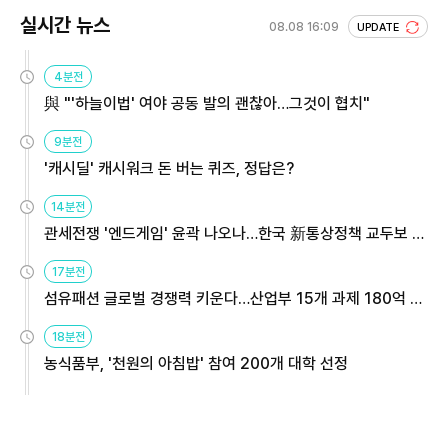
실시간 뉴스
08.08 16:09
UPDATE
4분전
與 "'하늘이법' 여야 공동 발의 괜찮아…그것이 협치"
9분전
'캐시딜' 캐시워크 돈 버는 퀴즈, 정답은?
14분전
관세전쟁 '엔드게임' 윤곽 나오나…한국 新통상정책 교두보 활
용해야
17분전
섬유패션 글로벌 경쟁력 키운다…산업부 15개 과제 180억 지
원
18분전
농식품부, '천원의 아침밥' 참여 200개 대학 선정