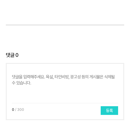
댓글
0
0
/ 300
등록