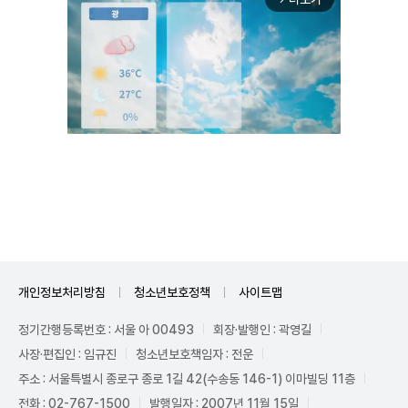
Unmute
개인정보처리방침
청소년보호정책
사이트맵
정기간행등록번호 : 서울 아 00493
회장·발행인 : 곽영길
사장·편집인 : 임규진
청소년보호책임자 : 전운
주소 : 서울특별시 종로구 종로 1길 42(수송동 146-1) 이마빌딩 11층
전화 : 02-767-1500
발행일자 : 2007년 11월 15일