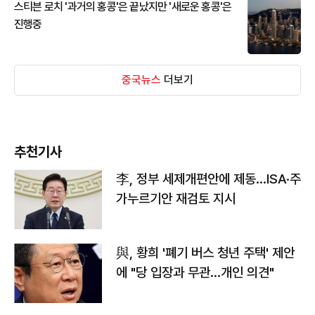
스티븐 로치 '과거의 홍콩'은 끝났지만 '새로운 홍콩'은
진행중
중국뉴스
더보기
추천기사
李, 정부 세제개편안에 제동…ISA·주
가누르기안 재검토 지시
與, 황희 '폐기 버스 청년 주택' 제안
에 "당 입장과 무관…개인 의견"