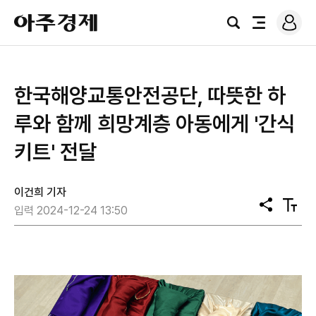
로
아
그
검
전
주
인
색
체
경
메
제
뉴
한국해양교통안전공단, 따뜻한 하
루와 함께 희망계층 아동에게 '간식
키트' 전달
이건희 기자
공
텍
입력 2024-12-24 13:50
유
스
트
크
기