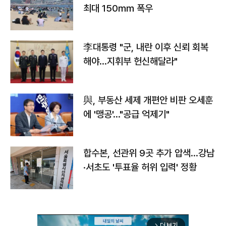
최대 150㎜ 폭우
李대통령 "군, 내란 이후 신뢰 회복
해야…지휘부 헌신해달라"
與, 부동산 세제 개편안 비판 오세훈
에 '맹공'…"공급 억제기"
합수본, 선관위 9곳 추가 압색…강남
·서초도 '투표율 허위 입력' 정황
더보기
arrow_forward_ios