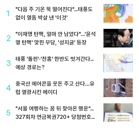
"다음 주 기온 뚝 떨어진다"…태풍도
1
없이 열돔 박살 낸 '이것'
"이재명 탄핵, 얼마 안 남았다"...'윤석
2
열 탄핵' 맞힌 무당, '성지글' 등장
태풍 '돌핀'·'찬홈' 한반도 빗겨간다…
3
예상 경로는?
중국산 에어콘을 웃돈 주고 산다...유
4
럽 열광시킨 메이디
"서울 여행하는 꿈 뒤 찾아온 행운"…
5
327회차 연금복권720+ 당첨번호조
회 주목