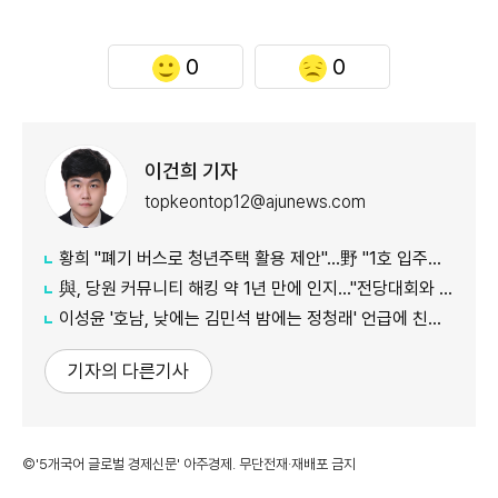
0
0
이건희 기자
topkeontop12@ajunews.com
황희 "폐기 버스로 청년주택 활용 제안"…野 "1호 입주하라"
與, 당원 커뮤니티 해킹 약 1년 만에 인지…"전당대회와 무관"
이성윤 '호남, 낮에는 김민석 밤에는 정청래' 언급에 친명계 반발…"한심한 수준"
기자의 다른기사
©'5개국어 글로벌 경제신문' 아주경제. 무단전재·재배포 금지