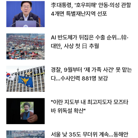
李대통령, '호우피해' 안동·의성 관할
4개면 특별재난지역 선포
AI 반도체가 뒤집은 수출 순위…韓·
대만, 사상 첫 日 추월
경찰, 9월부터 '제 가족 사건' 못 맡는
다…수사인력 881명 보강
"이란 지도부 내 최고지도자 모즈타
바 위독설 확산"
서울 낮 35도 무더위 계속…동해안