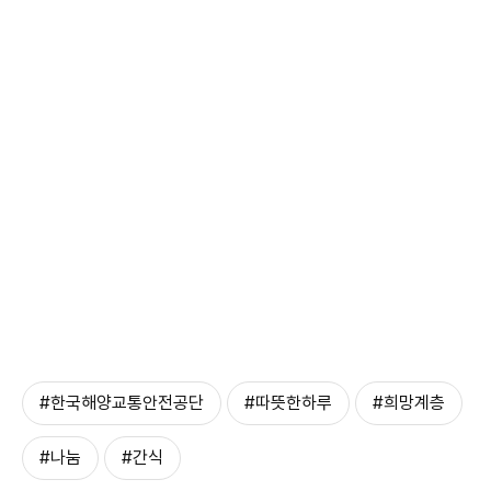
#한국해양교통안전공단
#따뜻한하루
#희망계층
#나눔
#간식