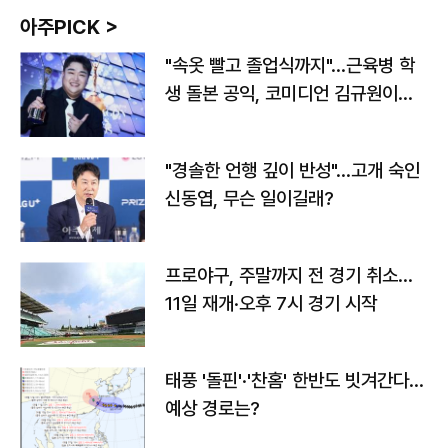
아주PICK >
"속옷 빨고 졸업식까지"…근육병 학
생 돌본 공익, 코미디언 김규원이었
다
"경솔한 언행 깊이 반성"…고개 숙인
신동엽, 무슨 일이길래?
프로야구, 주말까지 전 경기 취소…
11일 재개·오후 7시 경기 시작
태풍 '돌핀'·'찬홈' 한반도 빗겨간다…
예상 경로는?