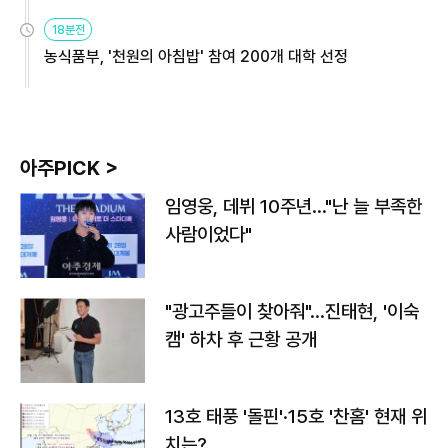
원
18분전
농식품부, '천원의 아침밥' 참여 200개 대학 선정
아주PICK >
임영웅, 데뷔 10주년…"난 늘 부족한
사람이었다"
"광고주들이 찾아줘"…진태현, '이숙
캠' 하차 후 근황 공개
13호 태풍 '돌핀'·15호 '찬홈' 현재 위
치는?