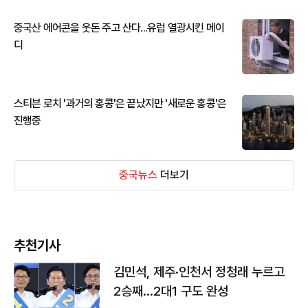
중국산 에어콘을 웃돈 주고 산다...유럽 열광시킨 메이
디
스티븐 로치 '과거의 홍콩'은 끝났지만 '새로운 홍콩'은
진행중
중국뉴스
더보기
추천기사
김민석, 제주·인천서 정청래 누르고
2승째…2대1 구도 완성