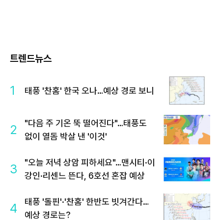
트렌드뉴스
1
태풍 '찬홈' 한국 오나…예상 경로 보니
"다음 주 기온 뚝 떨어진다"…태풍도
2
없이 열돔 박살 낸 '이것'
"오늘 저녁 상암 피하세요"…맨시티·이
3
강인·리센느 뜬다, 6호선 혼잡 예상
태풍 '돌핀'·'찬홈' 한반도 빗겨간다…
4
예상 경로는?