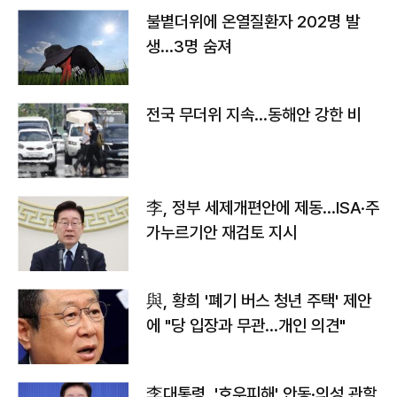
불볕더위에 온열질환자 202명 발
생…3명 숨져
전국 무더위 지속…동해안 강한 비
李, 정부 세제개편안에 제동…ISA·주
가누르기안 재검토 지시
與, 황희 '폐기 버스 청년 주택' 제안
에 "당 입장과 무관…개인 의견"
李대통령, '호우피해' 안동·의성 관할