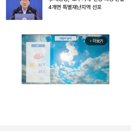
4개면 특별재난지역 선포
더보기
arrow_forward_ios
Mute