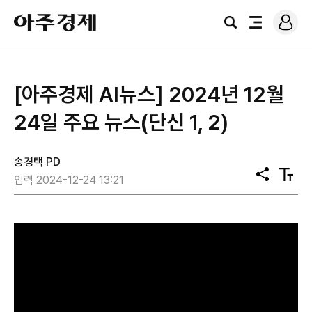
로
아
그
검
전
주
인
색
체
경
메
제
뉴
[아주경제 AI뉴스] 2024년 12월
24일 주요 뉴스(단신 1, 2)
송경택 PD
공
텍
입력 2024-12-24 13:21
유
스
트
크
기