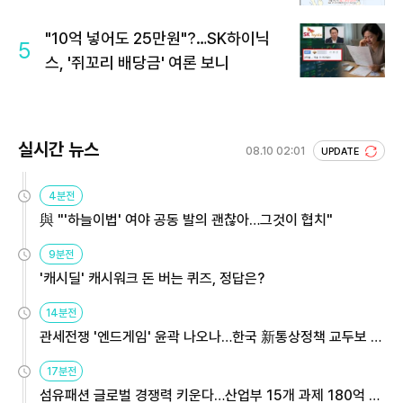
"10억 넣어도 25만원"?…SK하이닉
5
스, '쥐꼬리 배당금' 여론 보니
실시간 뉴스
08.10 02:01
UPDATE
4분전
與 "'하늘이법' 여야 공동 발의 괜찮아…그것이 협치"
9분전
'캐시딜' 캐시워크 돈 버는 퀴즈, 정답은?
14분전
관세전쟁 '엔드게임' 윤곽 나오나…한국 新통상정책 교두보 활
용해야
17분전
섬유패션 글로벌 경쟁력 키운다…산업부 15개 과제 180억 지