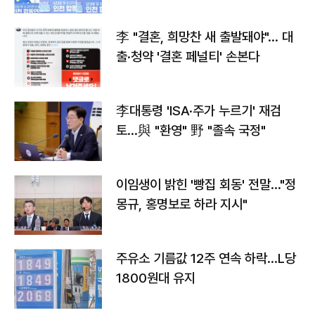
李 "결혼, 희망찬 새 출발돼야"… 대
출·청약 '결혼 페널티' 손본다
李대통령 'ISA·주가 누르기' 재검
토…與 "환영" 野 "졸속 국정"
이임생이 밝힌 '빵집 회동' 전말…"정
몽규, 홍명보로 하라 지시"
주유소 기름값 12주 연속 하락…L당
1800원대 유지