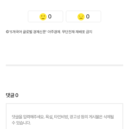
0
0
©'5개국어 글로벌 경제신문' 아주경제. 무단전재·재배포 금지
댓글
0