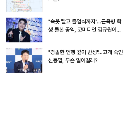
"속옷 빨고 졸업식까지"…근육병 학
생 돌본 공익, 코미디언 김규원이었
다
"경솔한 언행 깊이 반성"…고개 숙인
신동엽, 무슨 일이길래?