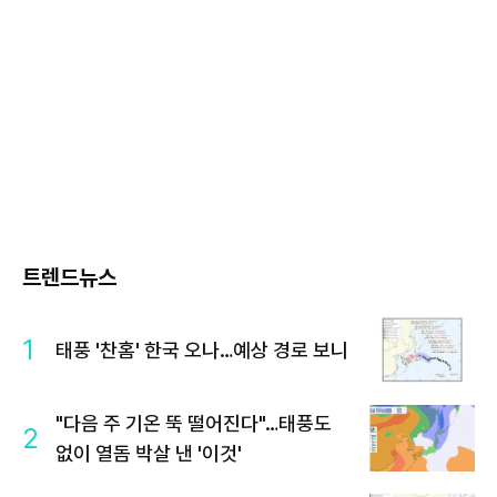
트렌드뉴스
1
태풍 '찬홈' 한국 오나…예상 경로 보니
"다음 주 기온 뚝 떨어진다"…태풍도
2
없이 열돔 박살 낸 '이것'