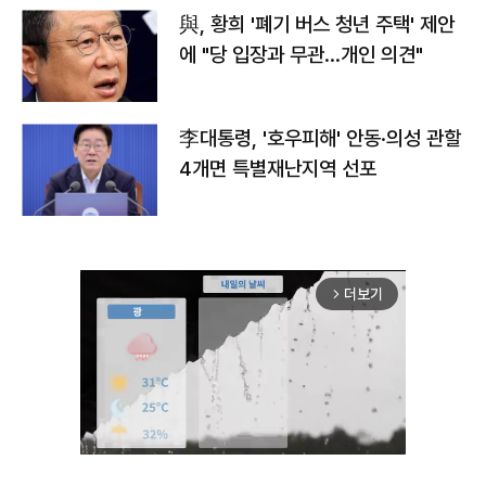
與, 황희 '폐기 버스 청년 주택' 제안
에 "당 입장과 무관…개인 의견"
李대통령, '호우피해' 안동·의성 관할
4개면 특별재난지역 선포
더보기
arrow_forward_ios