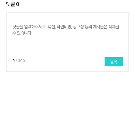
댓글
0
0
/ 300
등록