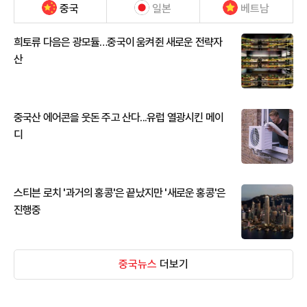
중국
일본
베트남
희토류 다음은 광모듈…중국이 움켜쥔 새로운 전략자
산
중국산 에어콘을 웃돈 주고 산다...유럽 열광시킨 메이
디
스티븐 로치 '과거의 홍콩'은 끝났지만 '새로운 홍콩'은
진행중
중국뉴스
더보기