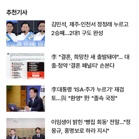
추천기사
김민석, 제주·인천서 정청래 누르고
2승째…2대1 구도 완성
李 "결혼, 희망찬 새 출발돼야"… 대
출·청약 '결혼 페널티' 손본다
李대통령 'ISA·주가 누르기' 재검
토…與 "환영" 野 "졸속 국정"
이임생이 밝힌 '빵집 회동' 전말…"정
몽규, 홍명보로 하라 지시"