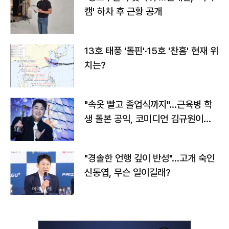
캠' 하차 후 근황 공개
13호 태풍 '돌핀'·15호 '찬홈' 현재 위
치는?
"속옷 빨고 졸업식까지"…근육병 학
생 돌본 공익, 코미디언 김규원이었
다
"경솔한 언행 깊이 반성"…고개 숙인
신동엽, 무슨 일이길래?