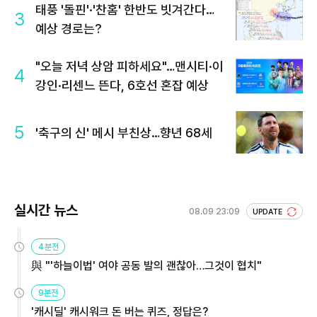
태풍 '돌핀'·'찬홈' 한반도 빗겨간다…
3
예상 경로는?
"오늘 저녁 상암 피하세요"…맨시티·이
4
강인·리센느 뜬다, 6호선 혼잡 예상
5
'축구의 신' 메시 부친상…향년 68세
실시간 뉴스
08.09 23:09
UPDATE
4분전
與 "'하늘이법' 여야 공동 발의 괜찮아…그것이 협치"
9분전
'캐시딜' 캐시워크 돈 버는 퀴즈, 정답은?