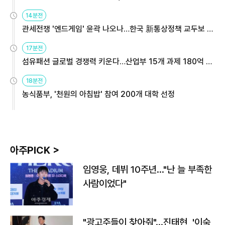
14분전
관세전쟁 '엔드게임' 윤곽 나오나…한국 新통상정책 교두보 활
용해야
17분전
섬유패션 글로벌 경쟁력 키운다…산업부 15개 과제 180억 지
원
18분전
농식품부, '천원의 아침밥' 참여 200개 대학 선정
아주PICK >
임영웅, 데뷔 10주년…"난 늘 부족한
사람이었다"
"광고주들이 찾아줘"…진태현, '이숙