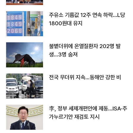
주유소 기름값 12주 연속 하락…L당
1800원대 유지
불볕더위에 온열질환자 202명 발
생…3명 숨져
전국 무더위 지속…동해안 강한 비
李, 정부 세제개편안에 제동…ISA·주
가누르기안 재검토 지시