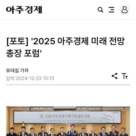
로
아
그
검
전
주
인
색
체
경
메
제
뉴
[포토] '2025 아주경제 미래 전망
총장 포럼'
유대길 기자
공
텍
입력 2024-12-23 10:13
유
스
트
크
기