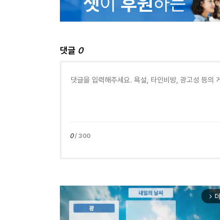
댓글
0
0
/ 300
더
arrow_forward_ios