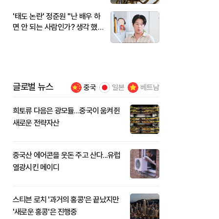
'태도 논란' 정준원 "난 배우 하
면 안 되는 사람인가? 생각 했
다"
글로벌 뉴스
중국
일본
베트남
희토류 다음은 광모듈…중국이 움켜쥔
새로운 전략자산
중국산 에어콘을 웃돈 주고 산다...유럽
열광시킨 메이디
스티븐 로치 '과거의 홍콩'은 끝났지만
'새로운 홍콩'은 진행중