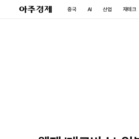
아
중국
AI
산업
재테크
주
경
제