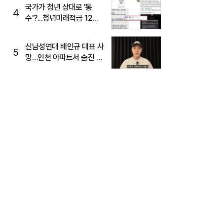
국가가 청년 상대로 '통
4
수'?...청년미래적금 12%
준다더니 "응, 오류야"
신남성연대 배인규 대표 사
5
망…인천 아파트서 숨진 채
발견