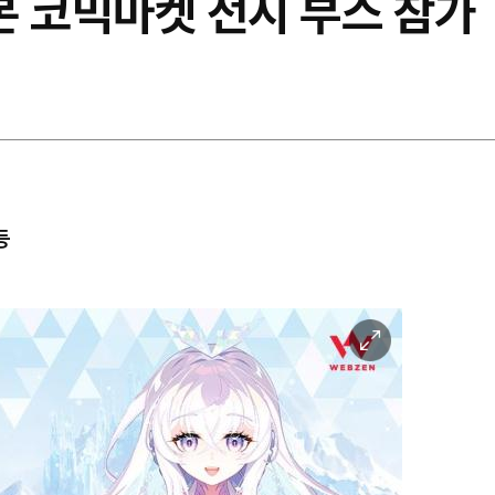
일본 코믹마켓 전시 부스 참가
등
이
미
지
확
대