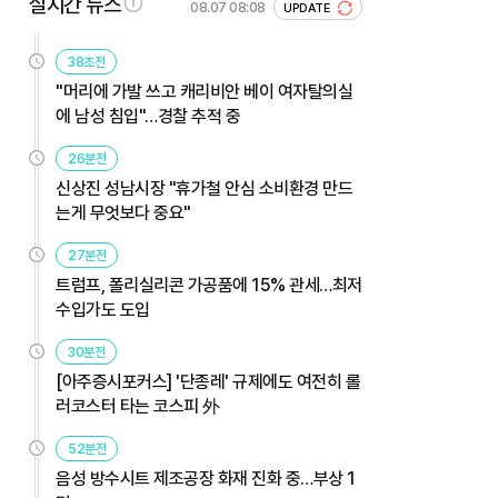
실시간 뉴스
08.07 08:08
UPDATE
38초전
"머리에 가발 쓰고 캐리비안 베이 여자탈의실
에 남성 침입"…경찰 추적 중
26분전
신상진 성남시장 "휴가철 안심 소비환경 만드
는게 무엇보다 중요"
27분전
트럼프, 폴리실리콘 가공품에 15% 관세…최저
수입가도 도입
30분전
[아주증시포커스] '단종레' 규제에도 여전히 롤
러코스터 타는 코스피 外
52분전
음성 방수시트 제조공장 화재 진화 중…부상 1