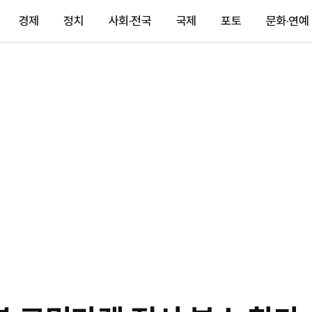
경제
정치
사회·전국
국제
포토
문화·연예