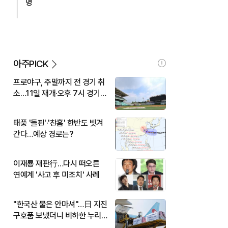
명
아주PICK
프로야구, 주말까지 전 경기 취
소…11일 재개·오후 7시 경기
시작
태풍 '돌핀'·'찬홈' 한반도 빗겨
간다…예상 경로는?
이재룡 재판行…다시 떠오른
연예계 '사고 후 미조치' 사례
"한국산 물은 안마셔"…日 지진
구호품 보냈더니 비하한 누리
꾼