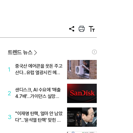
공
프
텍
유
린
스
트
트
크
기
트렌드 뉴스
중국산 에어콘을 웃돈 주고
1
산다...유럽 열광시킨 메이
디
샌디스크, AI 수요에 '매출
2
4.7배'…가이던스 실망에
'주가는 하락'
"이재명 탄핵, 얼마 안 남았
3
다"...'윤석열 탄핵' 맞힌 무
당, '성지글' 등장