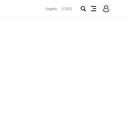
로
English
日本語
그
검
전
인
색
체
메
뉴