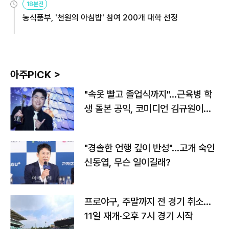
18분전
농식품부, '천원의 아침밥' 참여 200개 대학 선정
아주PICK >
"속옷 빨고 졸업식까지"…근육병 학
생 돌본 공익, 코미디언 김규원이었
다
"경솔한 언행 깊이 반성"…고개 숙인
신동엽, 무슨 일이길래?
프로야구, 주말까지 전 경기 취소…
11일 재개·오후 7시 경기 시작