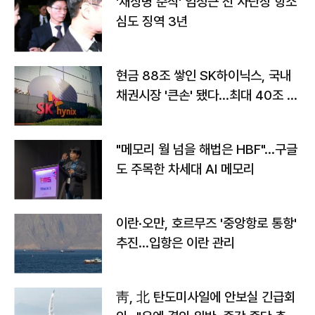
'채상병 순직' 임성근 전 사단장 항소
심도 징역 3년
현금 88조 쌓인 SK하이닉스, 국내
채권시장 '큰손' 됐다…최대 40조 투
자
"메모리 월 넘을 해법은 HBF"…구글
도 주목한 차세대 AI 메모리
이란·오만, 호르무즈 '중앙항로 통항'
추진…입항은 이란 관리
靑, 北 탄도미사일에 안보실 긴급회