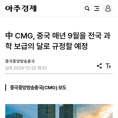
로
아
그
검
전
주
인
색
체
경
메
제
뉴
中 CMG, 중국 매년 9월을 전국 과
학 보급의 달로 규정할 예정
중국중앙방송총국
공
텍
입력 2024-12-22 16:51
유
스
트
크
기
중국중앙방송총국(CMG) 보도