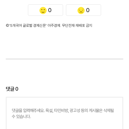
0
0
©'5개국어 글로벌 경제신문' 아주경제. 무단전재·재배포 금지
댓글
0