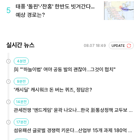
태풍 '돌핀'·'찬홈' 한반도 빗겨간다…
5
예상 경로는?
실시간 뉴스
08.07 18:49
UPDATE
4분전
與 "'하늘이법' 여야 공동 발의 괜찮아…그것이 협치"
9분전
'캐시딜' 캐시워크 돈 버는 퀴즈, 정답은?
14분전
관세전쟁 '엔드게임' 윤곽 나오나…한국 新통상정책 교두보 활
용해야
17분전
섬유패션 글로벌 경쟁력 키운다…산업부 15개 과제 180억 지
원