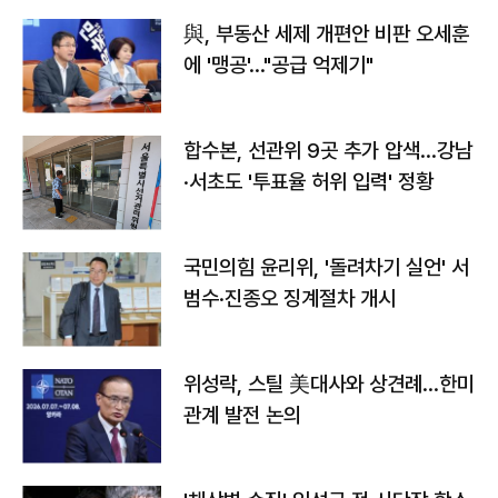
與, 부동산 세제 개편안 비판 오세훈
에 '맹공'…"공급 억제기"
합수본, 선관위 9곳 추가 압색…강남
·서초도 '투표율 허위 입력' 정황
국민의힘 윤리위, '돌려차기 실언' 서
범수·진종오 징계절차 개시
위성락, 스틸 美대사와 상견례…한미
관계 발전 논의