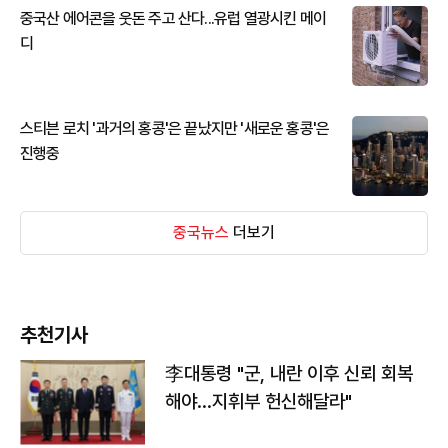
중국산 에어콘을 웃돈 주고 산다...유럽 열광시킨 메이
디
스티븐 로치 '과거의 홍콩'은 끝났지만 '새로운 홍콩'은
진행중
중국뉴스
더보기
추천기사
李대통령 "군, 내란 이후 신뢰 회복
해야…지휘부 헌신해달라"