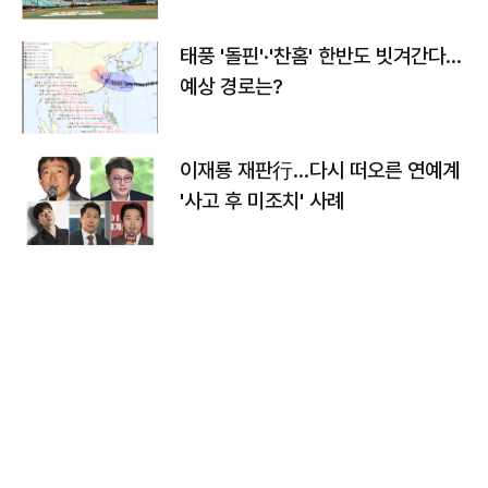
태풍 '돌핀'·'찬홈' 한반도 빗겨간다…
예상 경로는?
이재룡 재판行…다시 떠오른 연예계
'사고 후 미조치' 사례