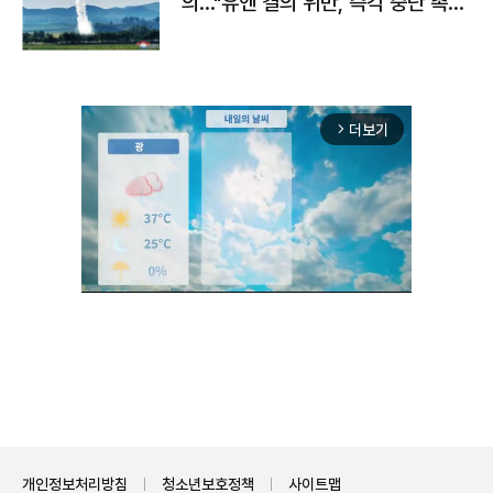
의…"유엔 결의 위반, 즉각 중단 촉
구"
더보기
arrow_forward_ios
Unmute
개인정보처리방침
청소년보호정책
사이트맵