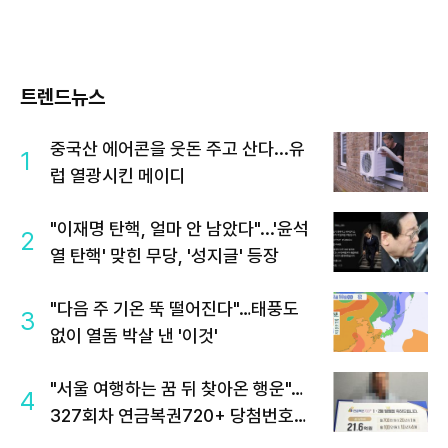
트렌드뉴스
중국산 에어콘을 웃돈 주고 산다...유
1
럽 열광시킨 메이디
"이재명 탄핵, 얼마 안 남았다"...'윤석
2
열 탄핵' 맞힌 무당, '성지글' 등장
"다음 주 기온 뚝 떨어진다"…태풍도
3
없이 열돔 박살 낸 '이것'
"서울 여행하는 꿈 뒤 찾아온 행운"…
4
327회차 연금복권720+ 당첨번호조
회 주목