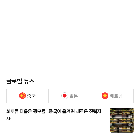
글로벌 뉴스
중국
일본
베트남
희토류 다음은 광모듈…중국이 움켜쥔 새로운 전략자
산