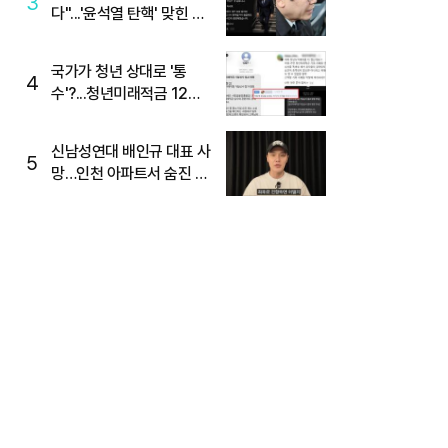
3
다"...'윤석열 탄핵' 맞힌 무
당, '성지글' 등장
국가가 청년 상대로 '통
4
수'?...청년미래적금 12%
준다더니 "응, 오류야"
신남성연대 배인규 대표 사
5
망…인천 아파트서 숨진 채
발견