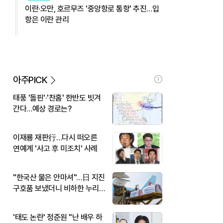
이란·오만, 호르무즈 '중앙항로 통항' 추진…입
항은 이란 관리
아주PICK
태풍 '돌핀'·'찬홈' 한반도 빗겨
간다…예상 경로는?
이재룡 재판行…다시 떠오른
연예계 '사고 후 미조치' 사례
"한국산 물은 안마셔"…日 지진
구호품 보냈더니 비하한 누리
꾼
'태도 논란' 정준원 "난 배우 하