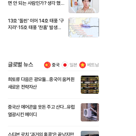
면 안 되는 사람인가? 생각 했
다"
13호 '돌핀' 이어 14호 태풍 '구
지라'·15호 태풍 '찬홈' 발생…
현재 위치와 이동경로는?
글로벌 뉴스
중국
일본
베트남
희토류 다음은 광모듈…중국이 움켜쥔
새로운 전략자산
중국산 에어콘을 웃돈 주고 산다...유럽
열광시킨 메이디
스티븐 로치 '과거의 홍콩'은 끝났지만