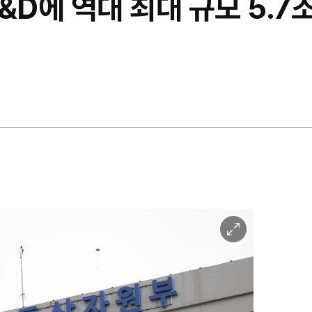
D에 역대 최대 규모 5.7조
이
미
지
확
대