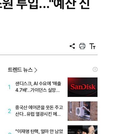
원 투입..."예산 신
공
프
텍
유
린
스
트
트
크
기
트렌드 뉴스
샌디스크, AI 수요에 '매출
1
4.7배'…가이던스 실망에
'주가는 하락'
중국산 에어콘을 웃돈 주고
2
산다...유럽 열광시킨 메이
디
"이재명 탄핵, 얼마 안 남았