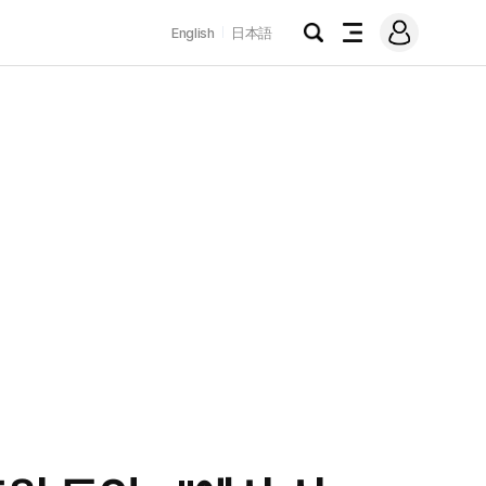
로
English
日本語
그
검
전
인
색
체
메
뉴