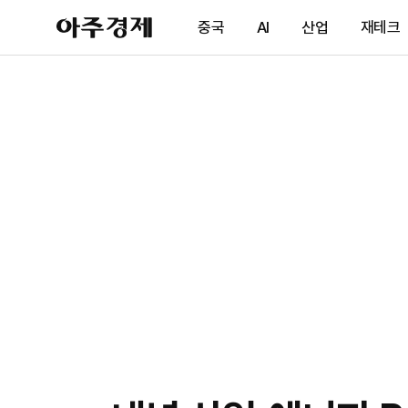
아
중국
AI
산업
재테크
주
경
제