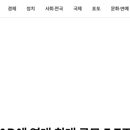
경제
정치
사회·전국
국제
포토
문화·연예