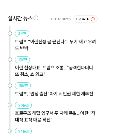
실시간 뉴스
08.07 06:52
UPDATE
3분전
트럼프 "이란전쟁 곧 끝난다"…무기 재고 우려
도 반박
11분전
이란 협상대표, 트럼프 조롱…"공격한다더니
또 취소, 쇼 외교"
18분전
트럼프, '원정 출산' 아기 시민권 제한 재추진
26분전
호르무즈 해협 입구서 두 차례 폭발…이란 "적
대적 표적 대응 작전"
34분전