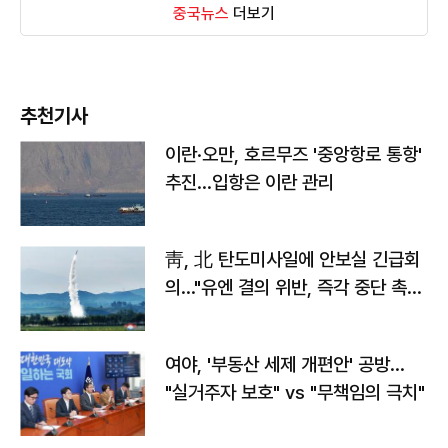
중국뉴스
더보기
추천기사
이란·오만, 호르무즈 '중앙항로 통항'
추진…입항은 이란 관리
靑, 北 탄도미사일에 안보실 긴급회
의…"유엔 결의 위반, 즉각 중단 촉
구"
여야, '부동산 세제 개편안' 공방…
"실거주자 보호" vs "무책임의 극치"