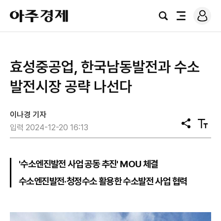
로
아
그
검
전
주
인
색
체
경
메
제
뉴
효성중공업, 한국남동발전과 수소
발전시장 공략 나선다
이나경 기자
공
텍
입력 2024-12-20 16:13
유
스
트
크
기
'수소엔진발전 사업 공동 추진' MOU 체결
수소엔진발전·청정수소 활용한 수소발전 사업 협력