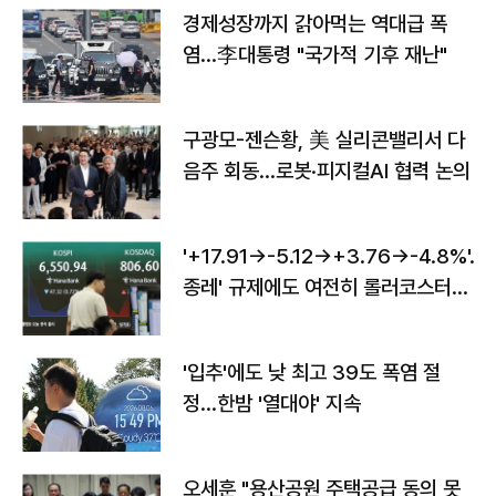
경제성장까지 갉아먹는 역대급 폭
염…李대통령 "국가적 기후 재난"
구광모-젠슨황, 美 실리콘밸리서 다
음주 회동…로봇·피지컬AI 협력 논의
'+17.91→-5.12→+3.76→-4.8%'…'
종레' 규제에도 여전히 롤러코스터
타는 코스피
'입추'에도 낮 최고 39도 폭염 절
정…한밤 '열대야' 지속
오세훈 "용산공원 주택공급 동의 못