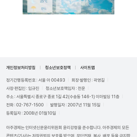
Unmute
개인정보처리방침
청소년보호정책
사이트맵
정기간행등록번호 : 서울 아 00493
회장·발행인 : 곽영길
사장·편집인 : 임규진
청소년보호책임자 : 전운
주소 : 서울특별시 종로구 종로 1길 42(수송동 146-1) 이마빌딩 11층
전화 : 02-767-1500
발행일자 : 2007년 11월 15일
등록일자 : 2008년 01월10일
아주경제는 인터넷신문윤리위원회 윤리강령을 준수합니다. 아주경제의 모든
콘텐츠(기사)는 저작권법의 보호를 받으며, 무단전재, 복사, 배포 등을 금지합