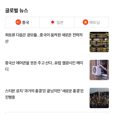
글로벌 뉴스
중국
일본
베트남
희토류 다음은 광모듈…중국이 움켜쥔 새로운 전략자
산
중국산 에어콘을 웃돈 주고 산다...유럽 열광시킨 메이
디
스티븐 로치 '과거의 홍콩'은 끝났지만 '새로운 홍콩'은
진행중