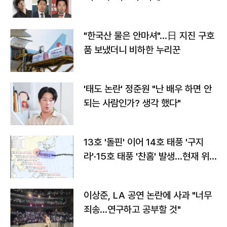
"한국산 물은 안마셔"…日 지진 구호
품 보냈더니 비하한 누리꾼
'태도 논란' 정준원 "난 배우 하면 안
되는 사람인가? 생각 했다"
13호 '돌핀' 이어 14호 태풍 '구지
라'·15호 태풍 '찬홈' 발생…현재 위
치와 이동경로는?
이상준, LA 공연 논란에 사과 "너무
죄송…연구하고 공부할 것"