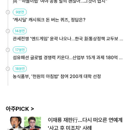
與 "'하늘이법' 여야 공동 발의 괜찮아…그것이 협치"
9분전
'캐시딜' 캐시워크 돈 버는 퀴즈, 정답은?
14분전
관세전쟁 '엔드게임' 윤곽 나오나…한국 新통상정책 교두보 활
용해야
17분전
섬유패션 글로벌 경쟁력 키운다…산업부 15개 과제 180억 지
원
18분전
농식품부, '천원의 아침밥' 참여 200개 대학 선정
아주PICK >
이재룡 재판行…다시 떠오른 연예계
'사고 후 미조치' 사례