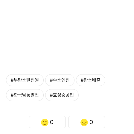
#무탄소발전원
#수소엔진
#탄소배출
#한국남동발전
#효성중공업
0
0