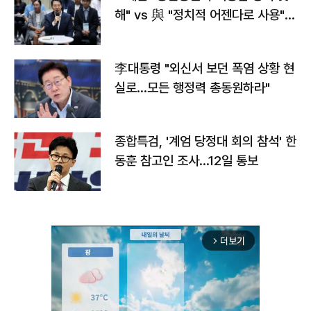
해" vs 與 "정치적 어젠다로 사용"
맞불
李대통령 "외신서 보던 폭염 상황 현
실로…모든 행정력 총동원하라"
종합특검, '계엄 당정대 회의 참석' 한
동훈 참고인 조사...12일 통보
더보기
arrow_forward_ios