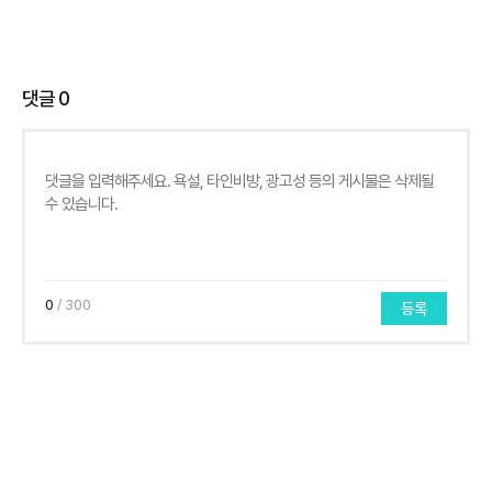
댓글
0
0
/ 300
등록