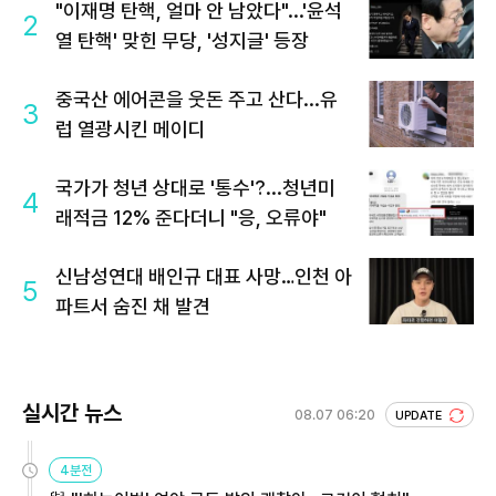
"이재명 탄핵, 얼마 안 남았다"...'윤석
2
열 탄핵' 맞힌 무당, '성지글' 등장
중국산 에어콘을 웃돈 주고 산다...유
3
럽 열광시킨 메이디
국가가 청년 상대로 '통수'?...청년미
4
래적금 12% 준다더니 "응, 오류야"
신남성연대 배인규 대표 사망…인천 아
5
파트서 숨진 채 발견
실시간 뉴스
08.07 06:20
UPDATE
4분전