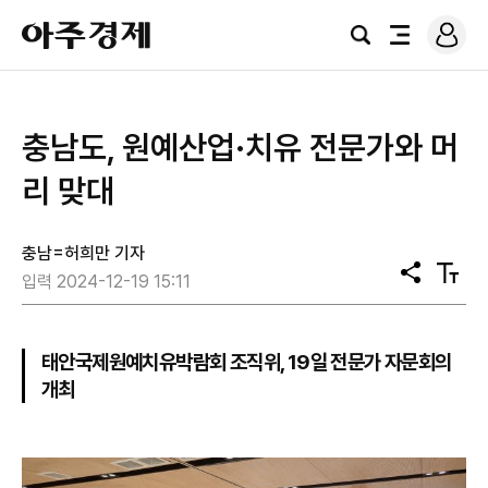
로
아
그
검
전
주
인
색
체
경
메
제
뉴
충남도, 원예산업·치유 전문가와 머
리 맞대
충남=허희만 기자
공
텍
입력 2024-12-19 15:11
유
스
트
크
기
태안국제원예치유박람회 조직위, 19일 전문가 자문회의
개최