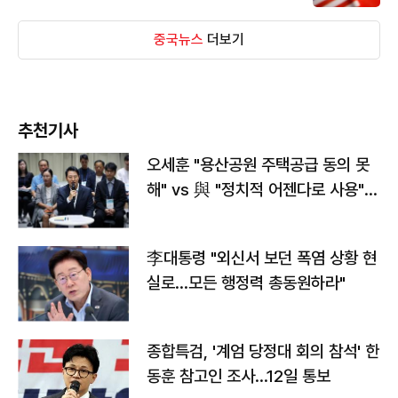
중국뉴스
더보기
추천기사
오세훈 "용산공원 주택공급 동의 못
해" vs 與 "정치적 어젠다로 사용"
맞불
李대통령 "외신서 보던 폭염 상황 현
실로…모든 행정력 총동원하라"
종합특검, '계엄 당정대 회의 참석' 한
동훈 참고인 조사...12일 통보