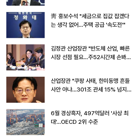
靑 홍보수석 "세금으로 집값 잡겠다
는 생각 없어…주택 공급 '속도전'"
김정관 산업장관 "반도체 산업, 빠른
시장 선점 필요…주52시간제 손봐
야"
산업장관 "쿠팡 사태, 한미동맹 흔들
사안 아냐…301조 관세 15% 넘지
않도록 협의"
6월 경상흑자, 497억달러 '사상 최
대'…OECD 2위 수준