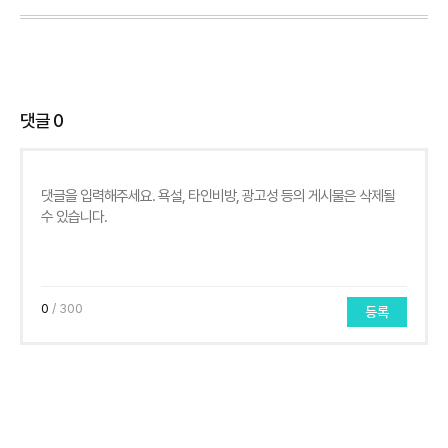
댓글
0
0
/ 300
등록