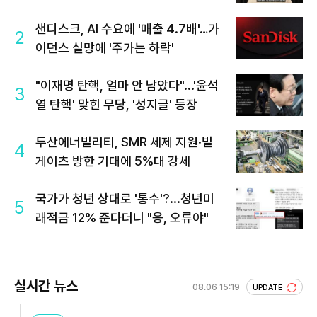
샌디스크, AI 수요에 '매출 4.7배'…가
2
이던스 실망에 '주가는 하락'
"이재명 탄핵, 얼마 안 남았다"...'윤석
3
열 탄핵' 맞힌 무당, '성지글' 등장
두산에너빌리티, SMR 세제 지원·빌
4
게이츠 방한 기대에 5%대 강세
국가가 청년 상대로 '통수'?...청년미
5
래적금 12% 준다더니 "응, 오류야"
실시간 뉴스
08.06 15:19
UPDATE