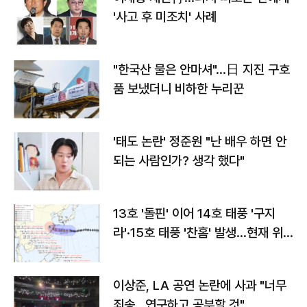
'사고 후 미조치' 사례
"한국산 물은 안마셔"…日 지진 구호
품 보냈더니 비하한 누리꾼
'태도 논란' 정준원 "난 배우 하면 안
되는 사람인가? 생각 했다"
13호 '돌핀' 이어 14호 태풍 '구지
라'·15호 태풍 '찬홈' 발생…현재 위
치와 이동경로는?
이상준, LA 공연 논란에 사과 "너무
죄송…연구하고 공부할 것"