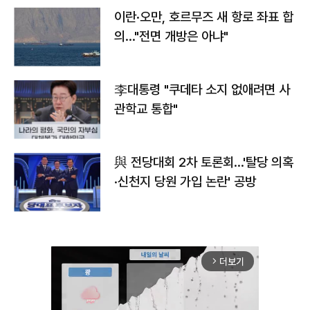
이란·오만, 호르무즈 새 항로 좌표 합
의…"전면 개방은 아냐"
李대통령 "쿠데타 소지 없애려면 사
관학교 통합"
與 전당대회 2차 토론회…'탈당 의혹
·신천지 당원 가입 논란' 공방
더보기
arrow_forward_ios