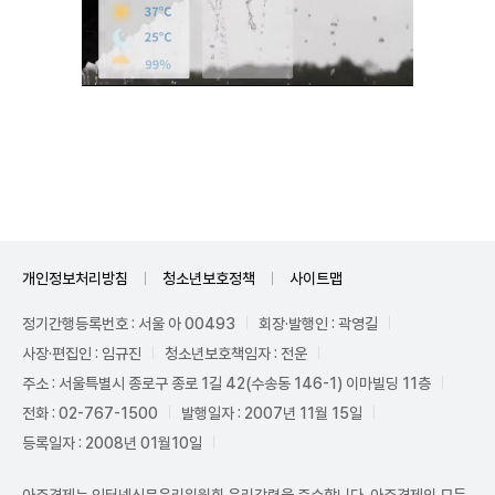
Unmute
개인정보처리방침
청소년보호정책
사이트맵
정기간행등록번호 : 서울 아 00493
회장·발행인 : 곽영길
사장·편집인 : 임규진
청소년보호책임자 : 전운
주소 : 서울특별시 종로구 종로 1길 42(수송동 146-1) 이마빌딩 11층
전화 : 02-767-1500
발행일자 : 2007년 11월 15일
등록일자 : 2008년 01월10일
아주경제는 인터넷신문윤리위원회 윤리강령을 준수합니다. 아주경제의 모든