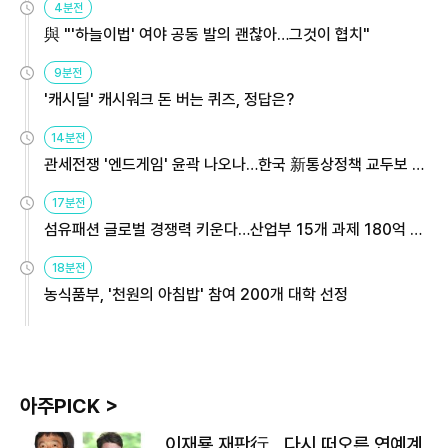
4분전
與 "'하늘이법' 여야 공동 발의 괜찮아…그것이 협치"
9분전
'캐시딜' 캐시워크 돈 버는 퀴즈, 정답은?
14분전
관세전쟁 '엔드게임' 윤곽 나오나…한국 新통상정책 교두보 활
용해야
17분전
섬유패션 글로벌 경쟁력 키운다…산업부 15개 과제 180억 지
원
18분전
농식품부, '천원의 아침밥' 참여 200개 대학 선정
아주PICK >
이재룡 재판行…다시 떠오른 연예계