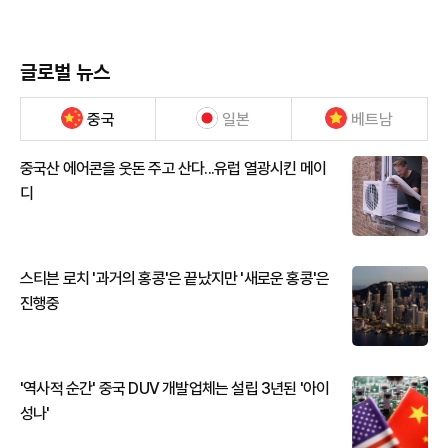
글로벌 뉴스
중국
일본
베트남
중국산 에어콘을 웃돈 주고 산다...유럽 열광시킨 메이
디
스티븐 로치 '과거의 홍콩'은 끝났지만 '새로운 홍콩'은
진행중
'역사적 순간' 중국 DUV 개발업체는 설립 3년된 '아이
성나'