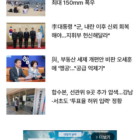
최대 150㎜ 폭우
李대통령 "군, 내란 이후 신뢰 회복
해야…지휘부 헌신해달라"
與, 부동산 세제 개편안 비판 오세훈
에 '맹공'…"공급 억제기"
합수본, 선관위 9곳 추가 압색…강남
·서초도 '투표율 허위 입력' 정황
더보기
arrow_forward_ios