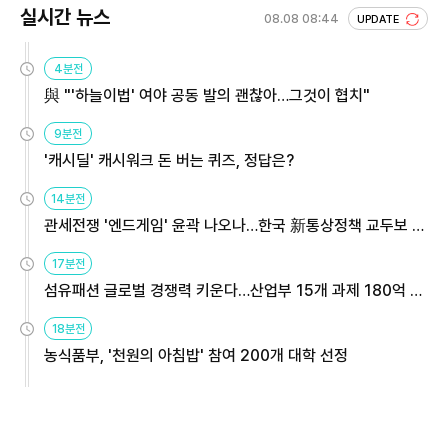
실시간 뉴스
08.08 08:44
UPDATE
4분전
與 "'하늘이법' 여야 공동 발의 괜찮아…그것이 협치"
9분전
'캐시딜' 캐시워크 돈 버는 퀴즈, 정답은?
14분전
관세전쟁 '엔드게임' 윤곽 나오나…한국 新통상정책 교두보 활
용해야
17분전
섬유패션 글로벌 경쟁력 키운다…산업부 15개 과제 180억 지
원
18분전
농식품부, '천원의 아침밥' 참여 200개 대학 선정