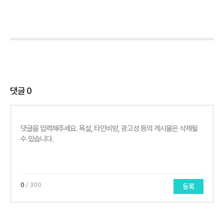
댓글
0
0
/ 300
등록