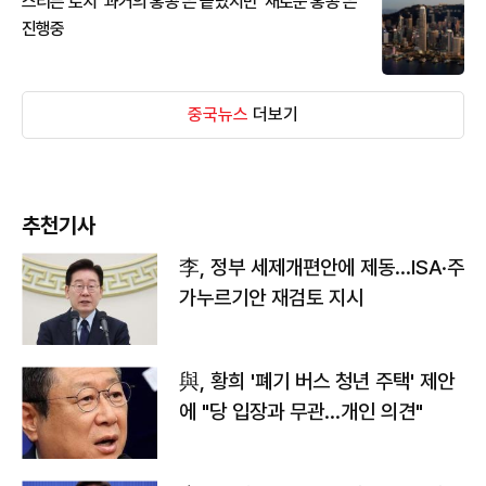
스티븐 로치 '과거의 홍콩'은 끝났지만 '새로운 홍콩'은
진행중
중국뉴스
더보기
추천기사
李, 정부 세제개편안에 제동…ISA·주
가누르기안 재검토 지시
與, 황희 '폐기 버스 청년 주택' 제안
에 "당 입장과 무관…개인 의견"