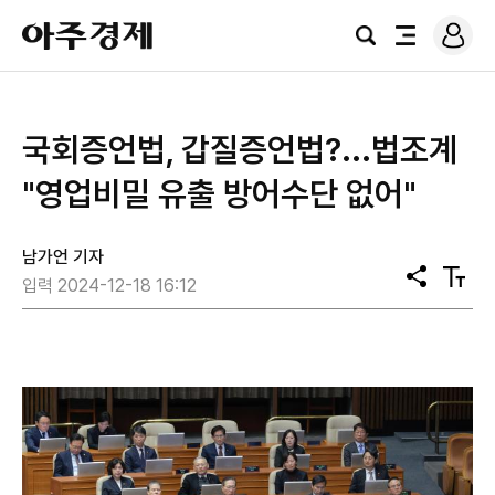
로
아
그
검
전
주
인
색
체
경
메
제
뉴
국회증언법, 갑질증언법?...법조계
"영업비밀 유출 방어수단 없어"
남가언 기자
공
텍
입력 2024-12-18 16:12
유
스
트
크
기