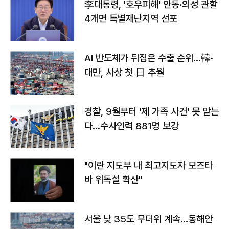
李대통령, '호우피해' 안동·의성 관할
4개면 특별재난지역 선포
AI 반도체가 뒤집은 수출 순위…韓·
대만, 사상 첫 日 추월
경찰, 9월부터 '제 가족 사건' 못 맡는
다…수사인력 881명 보강
"이란 지도부 내 최고지도자 모즈타
바 위독설 확산"
서울 낮 35도 무더위 계속…동해안