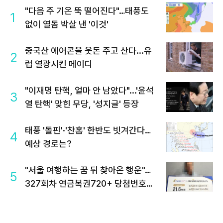
"다음 주 기온 뚝 떨어진다"…태풍도
1
없이 열돔 박살 낸 '이것'
중국산 에어콘을 웃돈 주고 산다...유
2
럽 열광시킨 메이디
"이재명 탄핵, 얼마 안 남았다"...'윤석
3
열 탄핵' 맞힌 무당, '성지글' 등장
태풍 '돌핀'·'찬홈' 한반도 빗겨간다…
4
예상 경로는?
"서울 여행하는 꿈 뒤 찾아온 행운"…
5
327회차 연금복권720+ 당첨번호조
회 주목