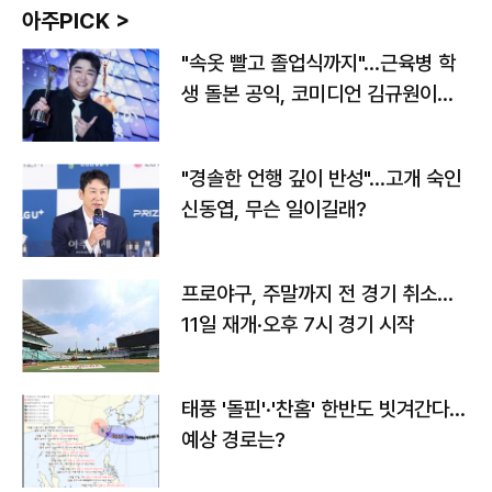
아주PICK >
"속옷 빨고 졸업식까지"…근육병 학
생 돌본 공익, 코미디언 김규원이었
다
"경솔한 언행 깊이 반성"…고개 숙인
신동엽, 무슨 일이길래?
프로야구, 주말까지 전 경기 취소…
11일 재개·오후 7시 경기 시작
태풍 '돌핀'·'찬홈' 한반도 빗겨간다…
예상 경로는?