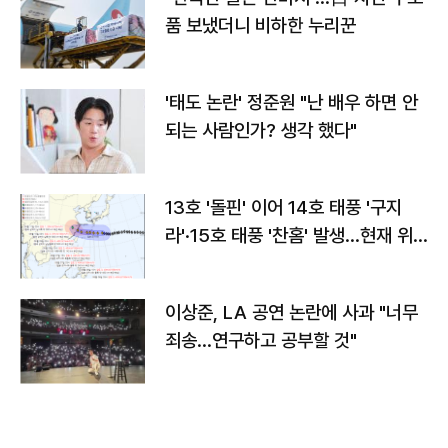
품 보냈더니 비하한 누리꾼
'태도 논란' 정준원 "난 배우 하면 안
되는 사람인가? 생각 했다"
13호 '돌핀' 이어 14호 태풍 '구지
라'·15호 태풍 '찬홈' 발생…현재 위
치와 이동경로는?
이상준, LA 공연 논란에 사과 "너무
죄송…연구하고 공부할 것"