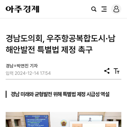
로
아
그
검
전
주
인
색
체
경
메
제
뉴
경남도의회, 우주항공복합도시·남
해안발전 특별법 제정 촉구
경남=박연진 기자
공
텍
입력 2024-12-14 17:54
유
스
트
크
기
경남 미래와 균형발전 위해 특별법 제정 시급성 역설