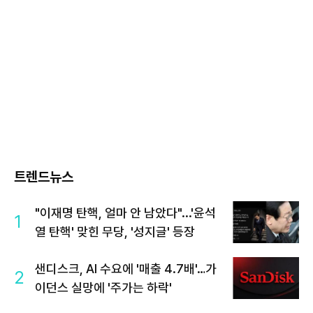
트렌드뉴스
"이재명 탄핵, 얼마 안 남았다"...'윤석
1
열 탄핵' 맞힌 무당, '성지글' 등장
샌디스크, AI 수요에 '매출 4.7배'…가
2
이던스 실망에 '주가는 하락'