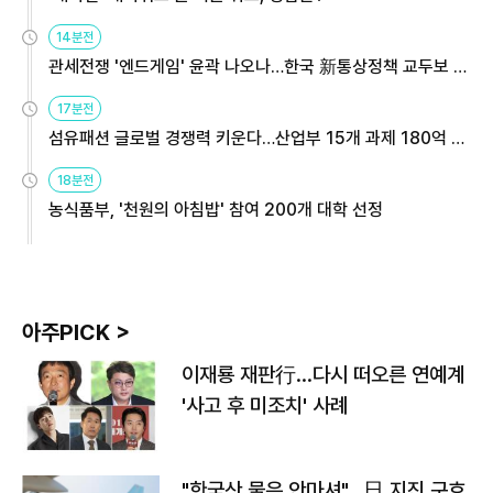
14분전
관세전쟁 '엔드게임' 윤곽 나오나…한국 新통상정책 교두보 활
용해야
17분전
섬유패션 글로벌 경쟁력 키운다…산업부 15개 과제 180억 지
원
18분전
농식품부, '천원의 아침밥' 참여 200개 대학 선정
아주PICK >
이재룡 재판行…다시 떠오른 연예계
'사고 후 미조치' 사례
"한국산 물은 안마셔"…日 지진 구호