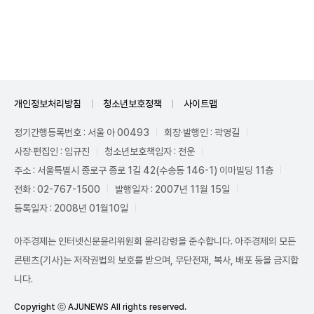
Unmute
개인정보처리방침
청소년보호정책
사이트맵
정기간행등록번호 : 서울 아 00493
회장·발행인 : 곽영길
사장·편집인 : 임규진
청소년보호책임자 : 전운
주소 : 서울특별시 종로구 종로 1길 42(수송동 146-1) 이마빌딩 11층
전화 : 02-767-1500
발행일자 : 2007년 11월 15일
등록일자 : 2008년 01월10일
아주경제는 인터넷신문윤리위원회 윤리강령을 준수합니다. 아주경제의 모든
콘텐츠(기사)는 저작권법의 보호를 받으며, 무단전재, 복사, 배포 등을 금지합
니다.
Copyright ⓒ AJUNEWS All rights reserved.