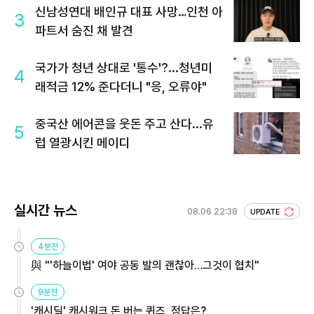
신남성연대 배인규 대표 사망…인천 아
3
파트서 숨진 채 발견
국가가 청년 상대로 '통수'?...청년미
4
래적금 12% 준다더니 "응, 오류야"
중국산 에어콘을 웃돈 주고 산다...유
5
럽 열광시킨 메이디
실시간 뉴스
08.06 22:38
UPDATE
4분전
與 "'하늘이법' 여야 공동 발의 괜찮아…그것이 협치"
9분전
'캐시딜' 캐시워크 돈 버는 퀴즈, 정답은?