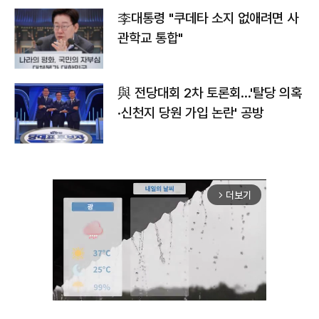
李대통령 "쿠데타 소지 없애려면 사
관학교 통합"
與 전당대회 2차 토론회…'탈당 의혹
·신천지 당원 가입 논란' 공방
더보기
arrow_forward_ios