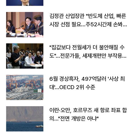
김정관 산업장관 "반도체 산업, 빠른
시장 선점 필요…주52시간제 손봐
야"
"집값보다 전월세가 더 불안해질 수
도"…전문가들, 세제개편안 부작용
우려
6월 경상흑자, 497억달러 '사상 최
대'…OECD 2위 수준
이란·오만, 호르무즈 새 항로 좌표 합
의…"전면 개방은 아냐"