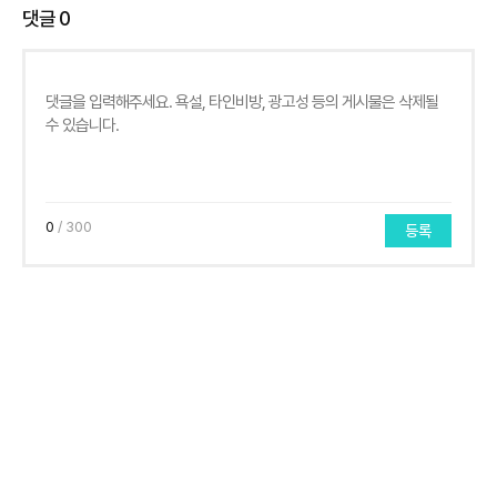
댓글
0
0
/ 300
등록