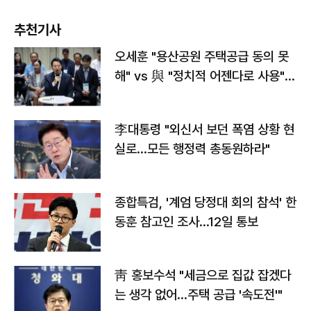
추천기사
오세훈 "용산공원 주택공급 동의 못
해" vs 與 "정치적 어젠다로 사용"
맞불
李대통령 "외신서 보던 폭염 상황 현
실로…모든 행정력 총동원하라"
종합특검, '계엄 당정대 회의 참석' 한
동훈 참고인 조사...12일 통보
靑 홍보수석 "세금으로 집값 잡겠다
는 생각 없어…주택 공급 '속도전'"