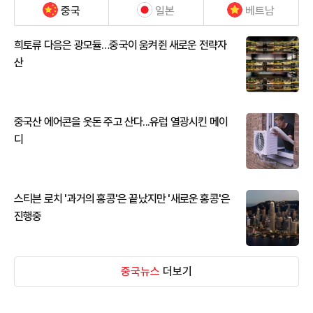
중국
일본
베트남
희토류 다음은 광모듈…중국이 움켜쥔 새로운 전략자
산
중국산 에어콘을 웃돈 주고 산다...유럽 열광시킨 메이
디
스티븐 로치 '과거의 홍콩'은 끝났지만 '새로운 홍콩'은
진행중
중국뉴스
더보기