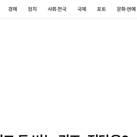
경제
정치
사회·전국
국제
포토
문화·연예