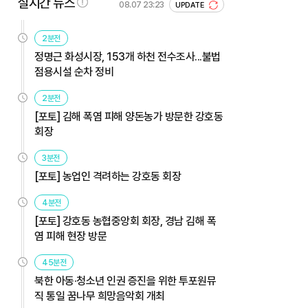
실시간 뉴스
08.07 23:23
UPDATE
2분전
정명근 화성시장, 153개 하천 전수조사...불법
점용시설 순차 정비
2분전
[포토] 김해 폭염 피해 양돈농가 방문한 강호동
회장
3분전
[포토] 농업인 격려하는 강호동 회장
4분전
[포토] 강호동 농협중앙회 회장, 경남 김해 폭
염 피해 현장 방문
45분전
북한 아동·청소년 인권 증진을 위한 투포원뮤
직 통일 꿈나무 희망음악회 개최