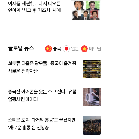
이재룡 재판行…다시 떠오른
연예계 '사고 후 미조치' 사례
글로벌 뉴스
중국
일본
베트남
희토류 다음은 광모듈…중국이 움켜쥔
새로운 전략자산
중국산 에어콘을 웃돈 주고 산다...유럽
열광시킨 메이디
스티븐 로치 '과거의 홍콩'은 끝났지만
'새로운 홍콩'은 진행중