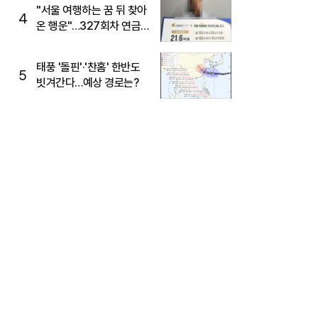
"서울 여행하는 꿈 뒤 찾아
4
온 행운"…327회차 연금
복권720+ 당첨번호조회
주목
태풍 '돌핀'·'찬홈' 한반도
5
빗겨간다…예상 경로는?