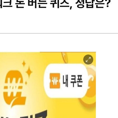
워크 돈 버는 퀴즈, 정답은?
이
미
지
확
대