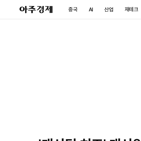
아
중국
AI
산업
재테크
주
경
제