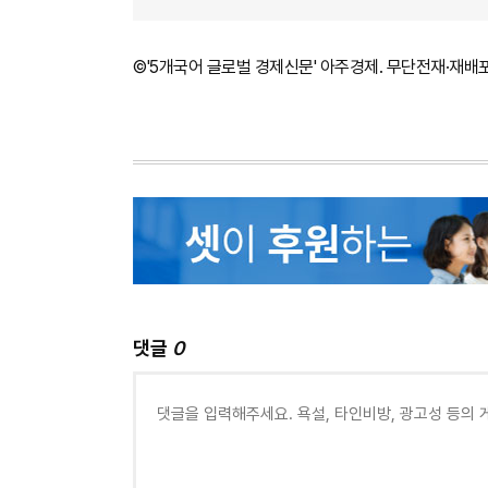
©'5개국어 글로벌 경제신문' 아주경제. 무단전재·재배
댓글
0