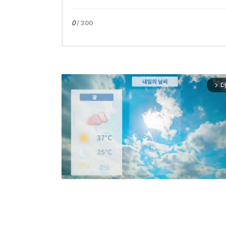
0
/ 300
더
arrow_forward_ios
Mut