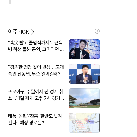
아주PICK
"속옷 빨고 졸업식까지"…근육
병 학생 돌본 공익, 코미디언 김
규원이었다
"경솔한 언행 깊이 반성"…고개
숙인 신동엽, 무슨 일이길래?
프로야구, 주말까지 전 경기 취
소…11일 재개·오후 7시 경기
시작
태풍 '돌핀'·'찬홈' 한반도 빗겨
간다…예상 경로는?