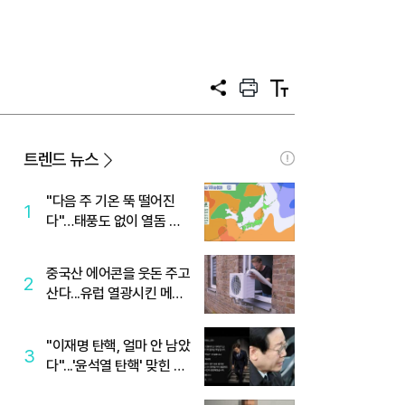
공
프
텍
유
린
스
트
트
크
기
트렌드 뉴스
"다음 주 기온 뚝 떨어진
1
다"…태풍도 없이 열돔 박
살 낸 '이것'
중국산 에어콘을 웃돈 주고
2
산다...유럽 열광시킨 메이
디
"이재명 탄핵, 얼마 안 남았
3
다"...'윤석열 탄핵' 맞힌 무
당, '성지글' 등장