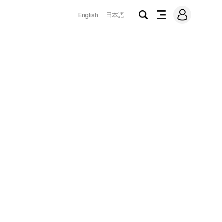
로
English
日本語
그
검
전
인
색
체
메
뉴