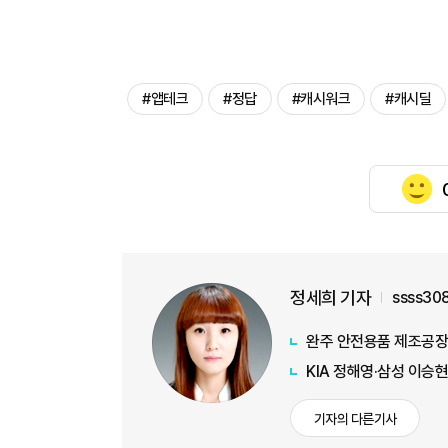
#앱테크
#정답
#캐시워크
#캐시딜
정세희 기자
ssss30
완주 안전용품 제조공장
KIA 정해영·삼성 이승현
기자의 다른기사