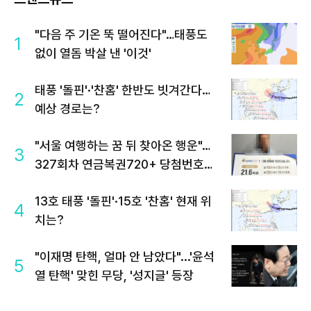
"다음 주 기온 뚝 떨어진다"…태풍도
1
없이 열돔 박살 낸 '이것'
태풍 '돌핀'·'찬홈' 한반도 빗겨간다…
2
예상 경로는?
"서울 여행하는 꿈 뒤 찾아온 행운"…
3
327회차 연금복권720+ 당첨번호조
회 주목
13호 태풍 '돌핀'·15호 '찬홈' 현재 위
4
치는?
"이재명 탄핵, 얼마 안 남았다"...'윤석
5
열 탄핵' 맞힌 무당, '성지글' 등장