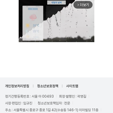
더보기
arrow_forward_ios
Unmute
개인정보처리방침
청소년보호정책
사이트맵
정기간행등록번호 : 서울 아 00493
회장·발행인 : 곽영길
사장·편집인 : 임규진
청소년보호책임자 : 전운
주소 : 서울특별시 종로구 종로 1길 42(수송동 146-1) 이마빌딩 11층