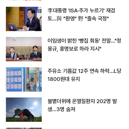
李대통령 'ISA·주가 누르기' 재검
토…與 "환영" 野 "졸속 국정"
이임생이 밝힌 '빵집 회동' 전말…"정
몽규, 홍명보로 하라 지시"
주유소 기름값 12주 연속 하락…L당
1800원대 유지
불볕더위에 온열질환자 202명 발
생…3명 숨져