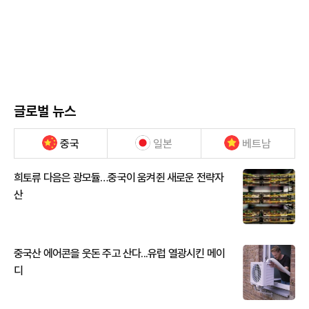
글로벌 뉴스
중국
일본
베트남
희토류 다음은 광모듈…중국이 움켜쥔 새로운 전략자
산
중국산 에어콘을 웃돈 주고 산다...유럽 열광시킨 메이
디