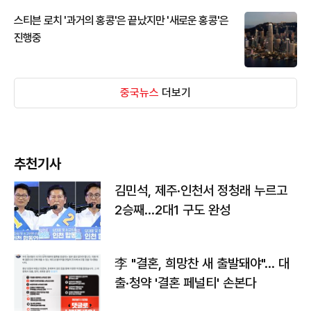
스티븐 로치 '과거의 홍콩'은 끝났지만 '새로운 홍콩'은
진행중
중국뉴스
더보기
추천기사
김민석, 제주·인천서 정청래 누르고
2승째…2대1 구도 완성
李 "결혼, 희망찬 새 출발돼야"… 대
출·청약 '결혼 페널티' 손본다