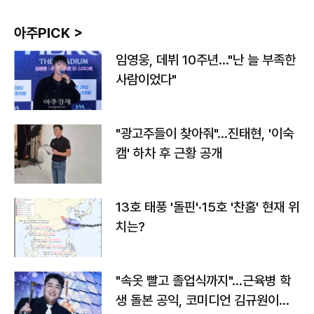
아주PICK >
임영웅, 데뷔 10주년…"난 늘 부족한
사람이었다"
"광고주들이 찾아줘"…진태현, '이숙
캠' 하차 후 근황 공개
13호 태풍 '돌핀'·15호 '찬홈' 현재 위
치는?
"속옷 빨고 졸업식까지"…근육병 학
생 돌본 공익, 코미디언 김규원이었