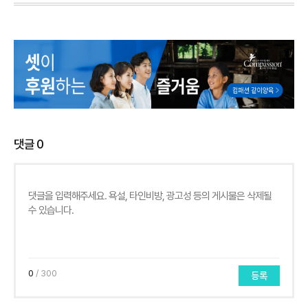
댓글
0
0
/ 300
등록