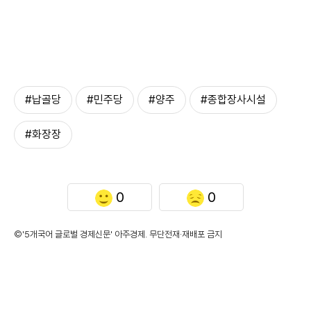
#납골당
#민주당
#양주
#종합장사시설
#화장장
0
0
©'5개국어 글로벌 경제신문' 아주경제. 무단전재·재배포 금지