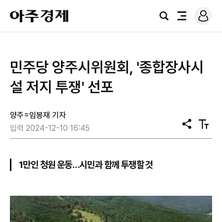
로
아
그
검
전
주
인
색
체
경
메
제
뉴
민주당 양주시위원회, '종합장사시
설 저지 투쟁' 선포
양주=임봉재 기자
공
텍
입력 2024-12-10 16:45
유
스
트
크
기
1만인 청원 운동…시민과 함께 투쟁할 것