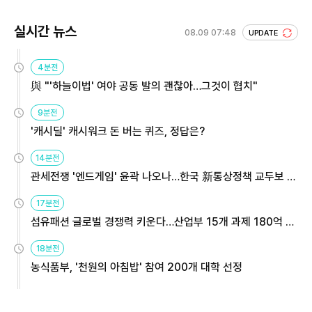
실시간 뉴스
08.09 07:48
UPDATE
4분전
與 "'하늘이법' 여야 공동 발의 괜찮아…그것이 협치"
9분전
'캐시딜' 캐시워크 돈 버는 퀴즈, 정답은?
14분전
관세전쟁 '엔드게임' 윤곽 나오나…한국 新통상정책 교두보 활
용해야
17분전
섬유패션 글로벌 경쟁력 키운다…산업부 15개 과제 180억 지
원
18분전
농식품부, '천원의 아침밥' 참여 200개 대학 선정