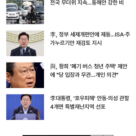
전국 무더위 지속…동해안 강한 비
李, 정부 세제개편안에 제동…ISA·주
가누르기안 재검토 지시
與, 황희 '폐기 버스 청년 주택' 제안
에 "당 입장과 무관…개인 의견"
李대통령, '호우피해' 안동·의성 관할
4개면 특별재난지역 선포