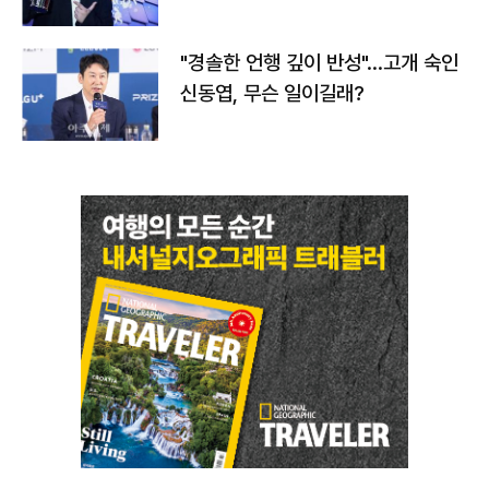
다
"경솔한 언행 깊이 반성"…고개 숙인
신동엽, 무슨 일이길래?