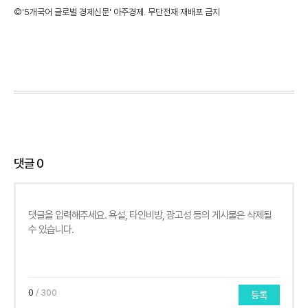
©'5개국어 글로벌 경제신문' 아주경제. 무단전재·재배포 금지
댓글
0
0
/ 300
등록