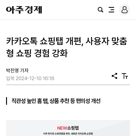
로
아
그
검
전
주
인
색
체
경
메
제
뉴
카카오톡 쇼핑탭 개편, 사용자 맞춤
형 쇼핑 경험 강화
박진영 기자
공
텍
입력 2024-12-10 16:16
유
스
트
크
기
직관성 높인 홈 탭, 상품 추천 등 편의성 개선