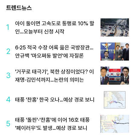
트렌드뉴스
아이 둘이면 고속도로 통행료 10% 할
1
인…오늘부터 신청 시작
6·25 적국 수장 어록 읊은 국방장관…
2
안규백 '마오쩌둥 발언'에 자질론
'거꾸로 태극기', 북한 상징이었다? 이
3
재명·김민석까지…논란의 의미는
4
태풍 '찬홈' 한국 오나…예상 경로 보니
태풍 '돌핀'·'찬홈'에 이어 16호 태풍
5
'페이러우'도 발생…예상 경로 보니