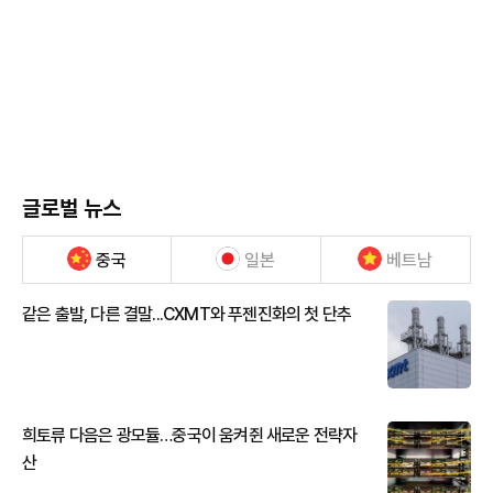
글로벌 뉴스
중국
일본
베트남
같은 출발, 다른 결말...CXMT와 푸젠진화의 첫 단추
희토류 다음은 광모듈…중국이 움켜쥔 새로운 전략자
산