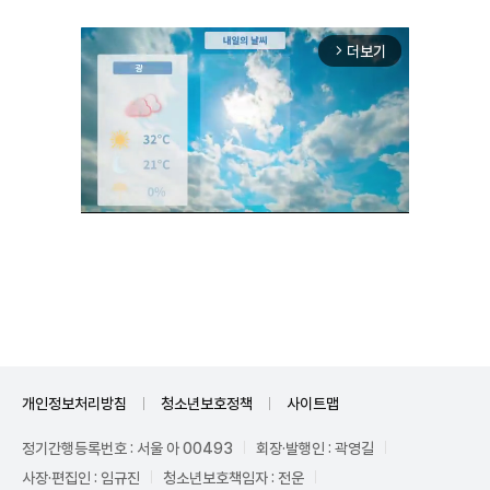
더보기
arrow_forward_ios
Mute
개인정보처리방침
청소년보호정책
사이트맵
정기간행등록번호 : 서울 아 00493
회장·발행인 : 곽영길
사장·편집인 : 임규진
청소년보호책임자 : 전운