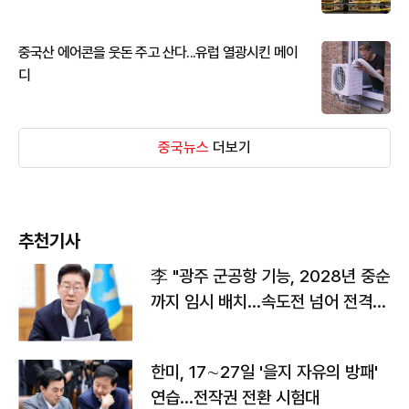
중국산 에어콘을 웃돈 주고 산다...유럽 열광시킨 메이
디
중국뉴스
더보기
추천기사
李 "광주 군공항 기능, 2028년 중순
까지 임시 배치…속도전 넘어 전격
전"
한미, 17∼27일 '을지 자유의 방패'
연습…전작권 전환 시험대