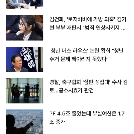
김건희, '로저비비에 가방 의혹' 김기
현 부부 재판서 "범죄 연상시키지 말
라"
'청년 버스 하우스' 논란 황희 "청년
주거 문제 헤아리지 못했다"
경찰, 축구협회 '심판 성접대' 수사 검
토…공소시효가 관건
PF 4.5조 줄었는데 부실여신은 1.7
조 증가