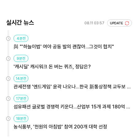
실시간 뉴스
08.11 03:57
UPDATE
4분전
與 "'하늘이법' 여야 공동 발의 괜찮아…그것이 협치"
9분전
'캐시딜' 캐시워크 돈 버는 퀴즈, 정답은?
14분전
관세전쟁 '엔드게임' 윤곽 나오나…한국 新통상정책 교두보 활
용해야
17분전
섬유패션 글로벌 경쟁력 키운다…산업부 15개 과제 180억 지
원
18분전
농식품부, '천원의 아침밥' 참여 200개 대학 선정