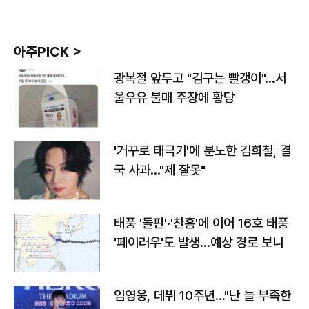
아주PICK >
광복절 앞두고 "김구는 빨갱이"…서
울우유 불매 주장에 황당
'거꾸로 태극기'에 분노한 김희철, 결
국 사과…"제 잘못"
태풍 '돌핀'·'찬홈'에 이어 16호 태풍
'페이러우'도 발생…예상 경로 보니
임영웅, 데뷔 10주년…"난 늘 부족한