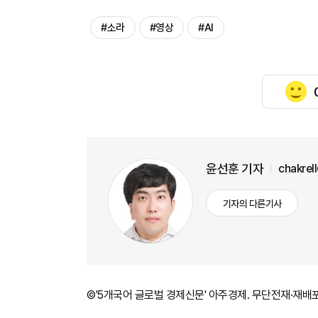
#소라
#영상
#AI
윤선훈 기자
chakrel
기자의 다른기사
©'5개국어 글로벌 경제신문' 아주경제. 무단전재·재배