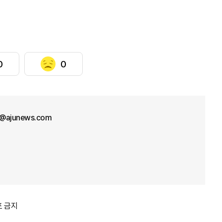
0
0
l@ajunews.com
포 금지