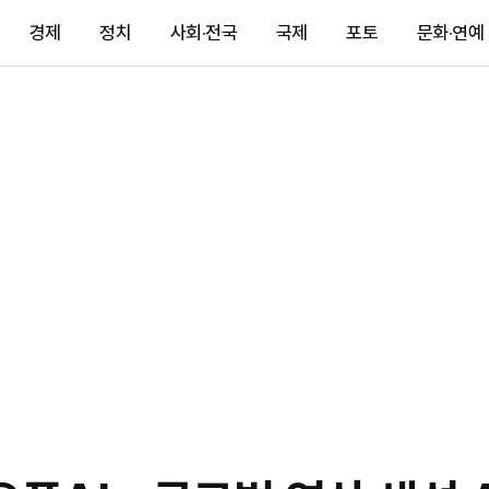
경제
정치
사회·전국
국제
포토
문화·연예