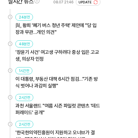
실시간 뉴스
08.07 21:46
UPDATE
24분전
與, 황희 '폐기 버스 청년 주택' 제안에 "당 입
장과 무관…개인 의견"
48분전
'장윤기 사건' 여고생 구하려다 중상 입은 고교
생, 의상자 인정
1시간전
이 대통령, 부동산 대책 6시간 점검…"기존 방
식 벗어나 과감히 실행"
2시간전
과천 서울랜드 "여름 시즌 파일럿 콘텐츠 '데드
퍼레이드' 공개"
2시간전
'한국한의약진흥원이 지원하고 오너브가 결