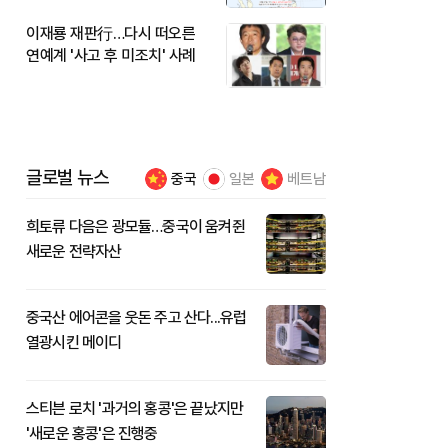
이재룡 재판行…다시 떠오른
연예계 '사고 후 미조치' 사례
글로벌 뉴스
중국
일본
베트남
희토류 다음은 광모듈…중국이 움켜쥔
새로운 전략자산
중국산 에어콘을 웃돈 주고 산다...유럽
열광시킨 메이디
스티븐 로치 '과거의 홍콩'은 끝났지만
'새로운 홍콩'은 진행중