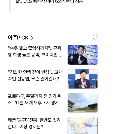
실'…CES 혁신상 이어 62억 펀딩 성공
아주PICK
"속옷 빨고 졸업식까지"…근육
병 학생 돌본 공익, 코미디언 김
규원이었다
"경솔한 언행 깊이 반성"…고개
숙인 신동엽, 무슨 일이길래?
프로야구, 주말까지 전 경기 취
소…11일 재개·오후 7시 경기
시작
태풍 '돌핀'·'찬홈' 한반도 빗겨
간다…예상 경로는?