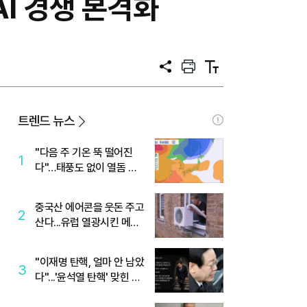
AI 경쟁 본격화
공
프
텍
유
린
스
트
트
크
기
트렌드 뉴스
"다음 주 기온 뚝 떨어진
1
다"…태풍도 없이 열돔 박
살 낸 '이것'
중국산 에어콘을 웃돈 주고
2
산다...유럽 열광시킨 메이
디
"이재명 탄핵, 얼마 안 남았
3
다"...'윤석열 탄핵' 맞힌 무
당, '성지글' 등장