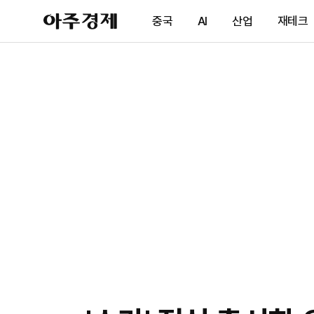
아
중국
AI
산업
재테크
주
경
제