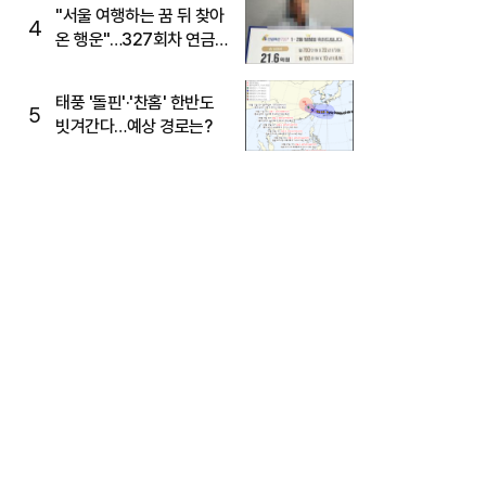
"서울 여행하는 꿈 뒤 찾아
4
온 행운"…327회차 연금
복권720+ 당첨번호조회
주목
태풍 '돌핀'·'찬홈' 한반도
5
빗겨간다…예상 경로는?