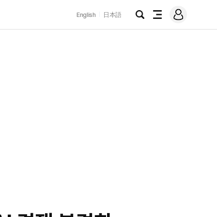
로
English
日本語
그
검
전
인
색
체
메
뉴