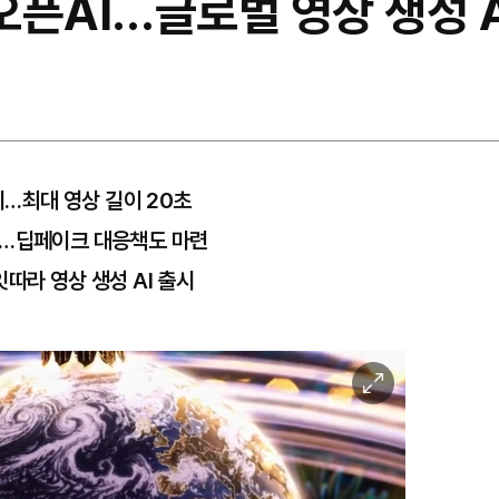
 오픈AI…글로벌 영상 생성 
시…최대 영상 길이 20초
능…딥페이크 대응책도 마련
따라 영상 생성 AI 출시
이
미
지
확