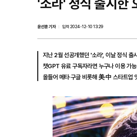
'소라' 정식 출시한
윤선훈 기자
입력 2024-12-10 13:29
지난 2월 선공개했던 '소라', 이날 정식 출
챗GPT 유료 구독자라면 누구나 이용 가
올들어 메타·구글 비롯해 美·中 스타트업 잇