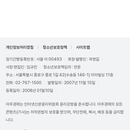
Unmute
개인정보처리방침
청소년보호정책
사이트맵
정기간행등록번호 : 서울 아 00493
회장·발행인 : 곽영길
사장·편집인 : 임규진
청소년보호책임자 : 전운
주소 : 서울특별시 종로구 종로 1길 42(수송동 146-1) 이마빌딩 11층
전화 : 02-767-1500
발행일자 : 2007년 11월 15일
등록일자 : 2008년 01월10일
아주경제는 인터넷신문윤리위원회 윤리강령을 준수합니다. 아주경제의 모든
콘텐츠(기사)는 저작권법의 보호를 받으며, 무단전재, 복사, 배포 등을 금지합
니다.