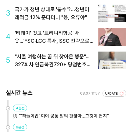
국가가 청년 상대로 '통수'?...청년미
3
래적금 12% 준다더니 "응, 오류야"
'티웨이' 벗고 '트리니티항공' 새
4
옷…"FSC·LCC 틈새, SSC 전략으로
공략"
"서울 여행하는 꿈 뒤 찾아온 행운"…
5
327회차 연금복권720+ 당첨번호조
회 주목
실시간 뉴스
08.07 11:57
UPDATE
4분전
與 "'하늘이법' 여야 공동 발의 괜찮아…그것이 협치"
9분전