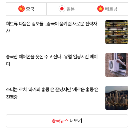
중국
일본
베트남
희토류 다음은 광모듈…중국이 움켜쥔 새로운 전략자
산
중국산 에어콘을 웃돈 주고 산다...유럽 열광시킨 메이
디
스티븐 로치 '과거의 홍콩'은 끝났지만 '새로운 홍콩'은
진행중
중국뉴스
더보기