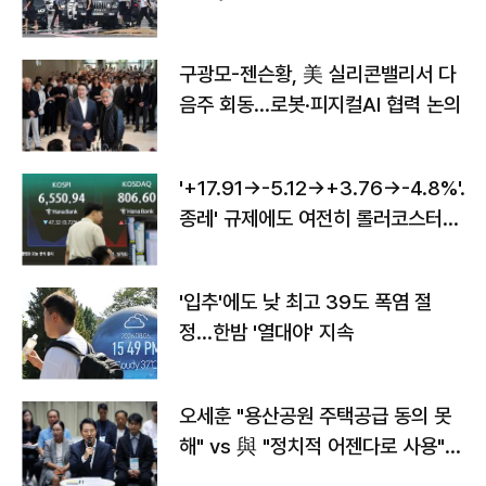
구광모-젠슨황, 美 실리콘밸리서 다
음주 회동…로봇·피지컬AI 협력 논의
'+17.91→-5.12→+3.76→-4.8%'…'
종레' 규제에도 여전히 롤러코스터
타는 코스피
'입추'에도 낮 최고 39도 폭염 절
정…한밤 '열대야' 지속
오세훈 "용산공원 주택공급 동의 못
해" vs 與 "정치적 어젠다로 사용"
맞불