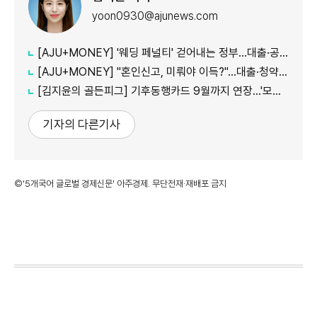
yoon0930@ajunews.com
[AJU+MONEY] '웨딩 페널티' 걷어내는 정부…대출·공공임대 불이익 줄인다
[AJU+MONEY] "혼인신고, 미뤄야 이득?"…대출·청약·세금 따져보니
[김지윤의 골든피그] 기후동행카드 9월까지 연장…'모두의카드' 갈아탈 땐 혜택 따져야
기자의 다른기사
©'5개국어 글로벌 경제신문' 아주경제. 무단전재·재배포 금지