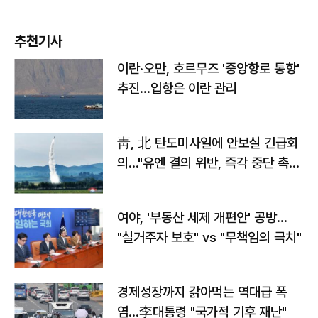
추천기사
이란·오만, 호르무즈 '중앙항로 통항'
추진…입항은 이란 관리
靑, 北 탄도미사일에 안보실 긴급회
의…"유엔 결의 위반, 즉각 중단 촉
구"
여야, '부동산 세제 개편안' 공방…
"실거주자 보호" vs "무책임의 극치"
경제성장까지 갉아먹는 역대급 폭
염…李대통령 "국가적 기후 재난"