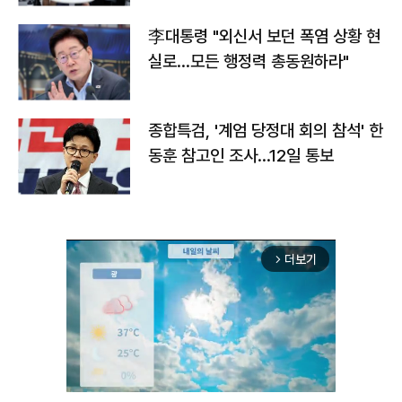
李대통령 "외신서 보던 폭염 상황 현
실로…모든 행정력 총동원하라"
종합특검, '계엄 당정대 회의 참석' 한
동훈 참고인 조사...12일 통보
더보기
arrow_forward_ios