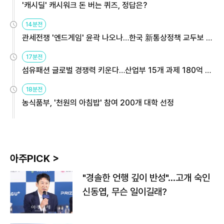
'캐시딜' 캐시워크 돈 버는 퀴즈, 정답은?
14분전
관세전쟁 '엔드게임' 윤곽 나오나…한국 新통상정책 교두보 활
용해야
17분전
섬유패션 글로벌 경쟁력 키운다…산업부 15개 과제 180억 지
원
18분전
농식품부, '천원의 아침밥' 참여 200개 대학 선정
아주PICK >
"경솔한 언행 깊이 반성"…고개 숙인
신동엽, 무슨 일이길래?