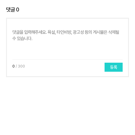
댓글
0
0
/ 300
등록