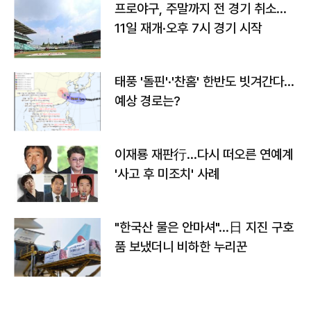
프로야구, 주말까지 전 경기 취소…
11일 재개·오후 7시 경기 시작
태풍 '돌핀'·'찬홈' 한반도 빗겨간다…
예상 경로는?
이재룡 재판行…다시 떠오른 연예계
'사고 후 미조치' 사례
"한국산 물은 안마셔"…日 지진 구호
품 보냈더니 비하한 누리꾼