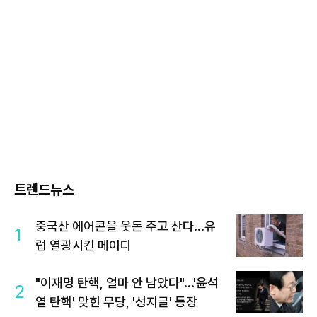
트렌드뉴스
중국산 에어콘을 웃돈 주고 산다...유
1
럽 열광시킨 메이디
"이재명 탄핵, 얼마 안 남았다"...'윤석
2
열 탄핵' 맞힌 무당, '성지글' 등장