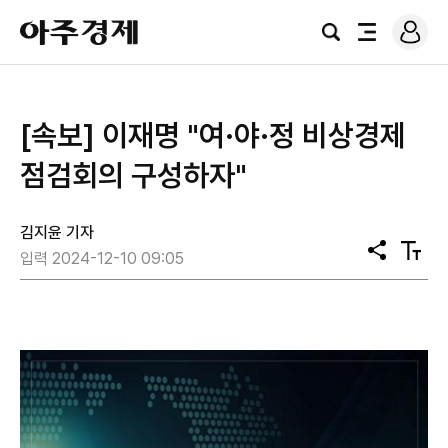
로
아
그
검
전
주
인
색
체
경
메
제
뉴
[속보] 이재명 "여·야·정 비상경제
점검회의 구성하자"
김지윤 기자
공
텍
입력 2024-12-10 09:05
유
스
트
크
기