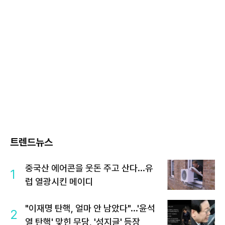
트렌드뉴스
중국산 에어콘을 웃돈 주고 산다...유
1
럽 열광시킨 메이디
"이재명 탄핵, 얼마 안 남았다"...'윤석
2
열 탄핵' 맞힌 무당, '성지글' 등장