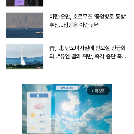
이란·오만, 호르무즈 '중앙항로 통항'
추진…입항은 이란 관리
靑, 北 탄도미사일에 안보실 긴급회
의…"유엔 결의 위반, 즉각 중단 촉
구"
더보기
arrow_forward_ios