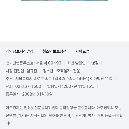
Unmute
개인정보처리방침
청소년보호정책
사이트맵
정기간행등록번호 : 서울 아 00493
회장·발행인 : 곽영길
사장·편집인 : 임규진
청소년보호책임자 : 전운
주소 : 서울특별시 종로구 종로 1길 42(수송동 146-1) 이마빌딩 11층
전화 : 02-767-1500
발행일자 : 2007년 11월 15일
등록일자 : 2008년 01월10일
아주경제는 인터넷신문윤리위원회 윤리강령을 준수합니다. 아주경제의 모든
콘텐츠(기사)는 저작권법의 보호를 받으며, 무단전재, 복사, 배포 등을 금지합
니다.