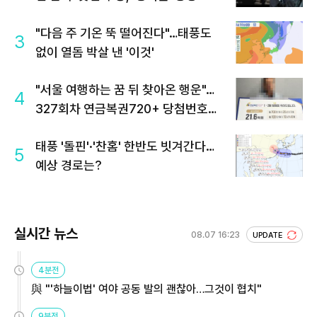
"다음 주 기온 뚝 떨어진다"…태풍도
3
없이 열돔 박살 낸 '이것'
"서울 여행하는 꿈 뒤 찾아온 행운"…
4
327회차 연금복권720+ 당첨번호조
회 주목
태풍 '돌핀'·'찬홈' 한반도 빗겨간다…
5
예상 경로는?
실시간 뉴스
08.07 16:23
UPDATE
4분전
與 "'하늘이법' 여야 공동 발의 괜찮아…그것이 협치"
9분전