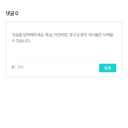
댓글
0
0
/ 300
등록