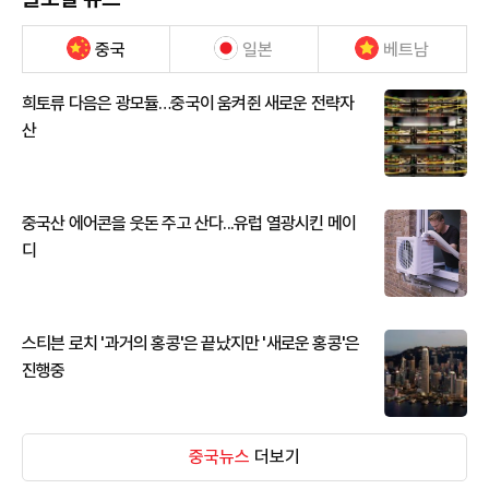
중국
일본
베트남
희토류 다음은 광모듈…중국이 움켜쥔 새로운 전략자
산
중국산 에어콘을 웃돈 주고 산다...유럽 열광시킨 메이
디
스티븐 로치 '과거의 홍콩'은 끝났지만 '새로운 홍콩'은
진행중
중국뉴스
더보기