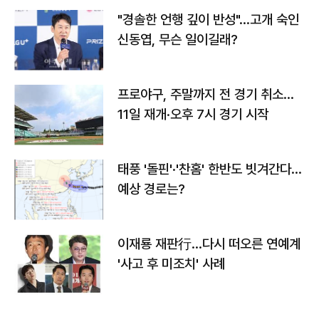
"경솔한 언행 깊이 반성"…고개 숙인
신동엽, 무슨 일이길래?
프로야구, 주말까지 전 경기 취소…
11일 재개·오후 7시 경기 시작
태풍 '돌핀'·'찬홈' 한반도 빗겨간다…
예상 경로는?
이재룡 재판行…다시 떠오른 연예계
'사고 후 미조치' 사례