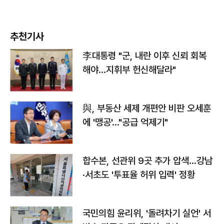
추천기사
李대통령 "군, 내란 이후 신뢰 회복
해야…지휘부 헌신해달라"
與, 부동산 세제 개편안 비판 오세훈
에 '맹공'…"공급 억제기"
합수본, 선관위 9곳 추가 압색…강남
·서초도 '투표율 허위 입력' 정황
국민의힘 윤리위, '돌려차기 실언' 서