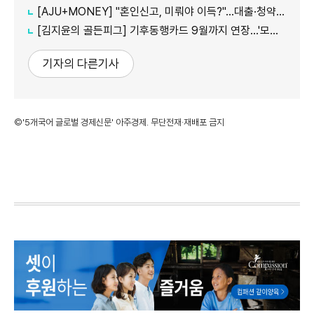
[AJU+MONEY] "혼인신고, 미뤄야 이득?"…대출·청약·세금 따져보니
[김지윤의 골든피그] 기후동행카드 9월까지 연장…'모두의카드' 갈아탈 땐 혜택 따져야
기자의 다른기사
©'5개국어 글로벌 경제신문' 아주경제. 무단전재·재배포 금지