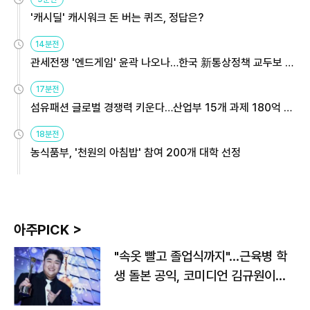
'캐시딜' 캐시워크 돈 버는 퀴즈, 정답은?
14분전
관세전쟁 '엔드게임' 윤곽 나오나…한국 新통상정책 교두보 활
용해야
17분전
섬유패션 글로벌 경쟁력 키운다…산업부 15개 과제 180억 지
원
18분전
농식품부, '천원의 아침밥' 참여 200개 대학 선정
아주PICK >
"속옷 빨고 졸업식까지"…근육병 학
생 돌본 공익, 코미디언 김규원이었
다