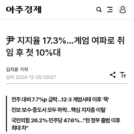
로
아
그
검
전
주
인
색
체
경
메
제
뉴
尹 지지율 17.3%…계엄 여파로 취
임 후 첫 10%대
김지윤 기자
공
텍
입력 2024-12-09 09:07
유
스
트
크
기
전주 대비 7.7%p 급락…12·3 계엄사태 이후 '뚝'
진보·보수·중도서 모두 하락…핵심 지지층 이탈
국민의힘 26.2%·민주당 47.6%…"현 정부 출범 이후
최대 차"