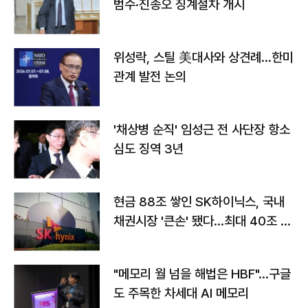
범수·진종오 징계절차 개시
위성락, 스틸 美대사와 상견례…한미
관계 발전 논의
'채상병 순직' 임성근 전 사단장 항소
심도 징역 3년
현금 88조 쌓인 SK하이닉스, 국내
채권시장 '큰손' 됐다…최대 40조 투
자
"메모리 월 넘을 해법은 HBF"…구글
도 주목한 차세대 AI 메모리