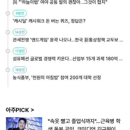
與 "'하늘이법' 여야 공동 발의 괜찮아…그것이 협치"
9분전
'캐시딜' 캐시워크 돈 버는 퀴즈, 정답은?
14분전
관세전쟁 '엔드게임' 윤곽 나오나…한국 新통상정책 교두보 활
용해야
17분전
섬유패션 글로벌 경쟁력 키운다…산업부 15개 과제 180억 지
원
18분전
농식품부, '천원의 아침밥' 참여 200개 대학 선정
아주PICK >
"속옷 빨고 졸업식까지"…근육병 학
생 돌본 공익, 코미디언 김규원이었