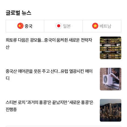
글로벌 뉴스
중국
일본
베트남
희토류 다음은 광모듈…중국이 움켜쥔 새로운 전략자
산
중국산 에어콘을 웃돈 주고 산다...유럽 열광시킨 메이
디
스티븐 로치 '과거의 홍콩'은 끝났지만 '새로운 홍콩'은
진행중