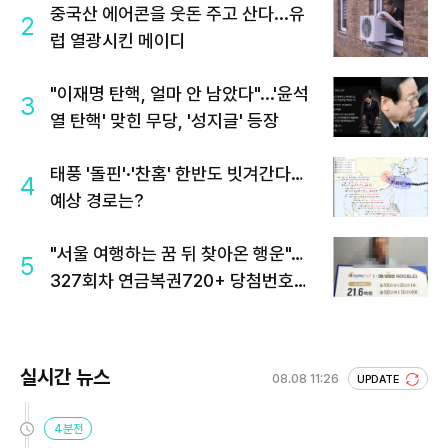
중국산 에어콘을 웃돈 주고 산다...유
2
럽 열광시킨 메이디
"이재명 탄핵, 얼마 안 남았다"...'윤석
3
열 탄핵' 맞힌 무당, '성지글' 등장
태풍 '돌핀'·'찬홈' 한반도 빗겨간다…
4
예상 경로는?
"서울 여행하는 꿈 뒤 찾아온 행운"…
5
327회차 연금복권720+ 당첨번호조
회 주목
실시간 뉴스
08.08 11:26
UPDATE
4분전