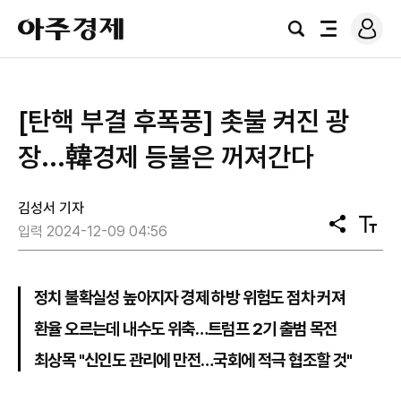
로
아
그
검
전
주
인
색
체
경
메
제
뉴
[탄핵 부결 후폭풍] 촛불 켜진 광
장...韓경제 등불은 꺼져간다
김성서 기자
공
텍
입력 2024-12-09 04:56
유
스
트
크
기
정치 불확실성 높아지자 경제 하방 위험도 점차 커져
환율 오르는데 내수도 위축…트럼프 2기 출범 목전
최상목 "신인도 관리에 만전…국회에 적극 협조할 것"