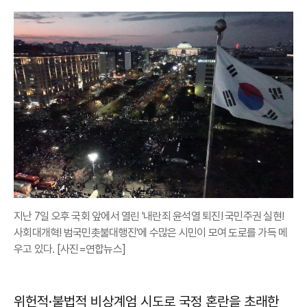
지난 7일 오후 국회 앞에서 열린 '내란죄 윤석열 퇴진! 국민주권 실현!
사회대개혁! 범국민촛불대행진'에 수많은 시민이 모여 도로를 가득 메
우고 있다. [사진=연합뉴스]
위헌적·불법적 비상계엄 시도로 국정 혼란을 초래한