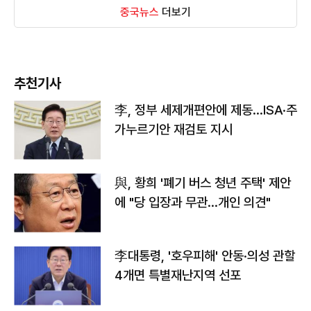
중국뉴스
더보기
추천기사
李, 정부 세제개편안에 제동…ISA·주
가누르기안 재검토 지시
與, 황희 '폐기 버스 청년 주택' 제안
에 "당 입장과 무관…개인 의견"
李대통령, '호우피해' 안동·의성 관할
4개면 특별재난지역 선포