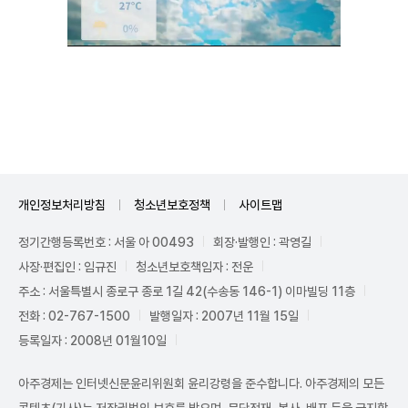
Unmute
개인정보처리방침
청소년보호정책
사이트맵
정기간행등록번호 : 서울 아 00493
회장·발행인 : 곽영길
사장·편집인 : 임규진
청소년보호책임자 : 전운
주소 : 서울특별시 종로구 종로 1길 42(수송동 146-1) 이마빌딩 11층
전화 : 02-767-1500
발행일자 : 2007년 11월 15일
등록일자 : 2008년 01월10일
아주경제는 인터넷신문윤리위원회 윤리강령을 준수합니다. 아주경제의 모든
콘텐츠(기사)는 저작권법의 보호를 받으며, 무단전재, 복사, 배포 등을 금지합