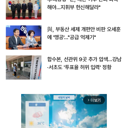
해야…지휘부 헌신해달라"
與, 부동산 세제 개편안 비판 오세훈
에 '맹공'…"공급 억제기"
합수본, 선관위 9곳 추가 압색…강남
·서초도 '투표율 허위 입력' 정황
더보기
arrow_forward_ios