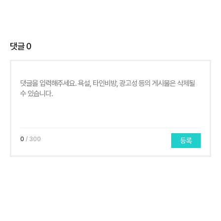
댓글
0
0
/ 300
등록