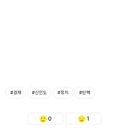
#경제
#신인도
#정치
#탄핵
0
1