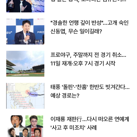
다
"경솔한 언행 깊이 반성"…고개 숙인
신동엽, 무슨 일이길래?
프로야구, 주말까지 전 경기 취소…
11일 재개·오후 7시 경기 시작
태풍 '돌핀'·'찬홈' 한반도 빗겨간다…
예상 경로는?
이재룡 재판行…다시 떠오른 연예계
'사고 후 미조치' 사례