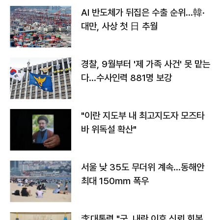
AI 반도체가 뒤집은 수출 순위…韓·
대만, 사상 첫 日 추월
경찰, 9월부터 '제 가족 사건' 못 맡는
다…수사인력 881명 보강
"이란 지도부 내 최고지도자 모즈타
바 위독설 확산"
서울 낮 35도 무더위 계속…동해안
최대 150㎜ 폭우
李대통령 "군, 내란 이후 신뢰 회복