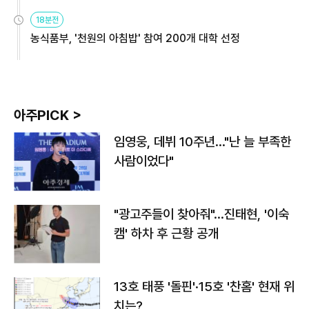
원
18분전
농식품부, '천원의 아침밥' 참여 200개 대학 선정
아주PICK >
임영웅, 데뷔 10주년…"난 늘 부족한
사람이었다"
"광고주들이 찾아줘"…진태현, '이숙
캠' 하차 후 근황 공개
13호 태풍 '돌핀'·15호 '찬홈' 현재 위
치는?