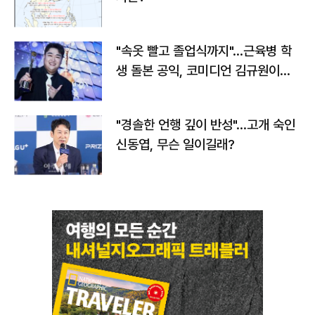
"속옷 빨고 졸업식까지"…근육병 학
생 돌본 공익, 코미디언 김규원이었
다
"경솔한 언행 깊이 반성"…고개 숙인
신동엽, 무슨 일이길래?