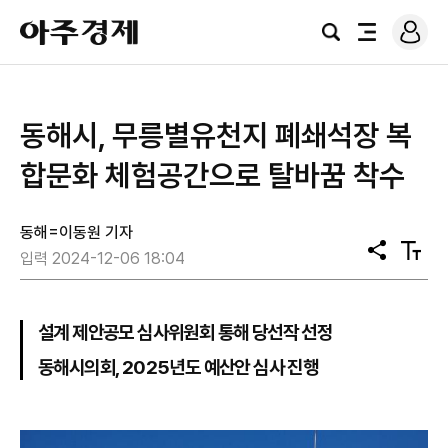
로
아
그
검
전
주
인
색
체
경
메
제
뉴
동해시, 무릉별유천지 폐쇄석장 복
합문화 체험공간으로 탈바꿈 착수
동해=이동원 기자
공
텍
입력 2024-12-06 18:04
유
스
트
크
기
설계 제안공모 심사위원회 통해 당선작 선정
동해시의회, 2025년도 예산안 심사 진행