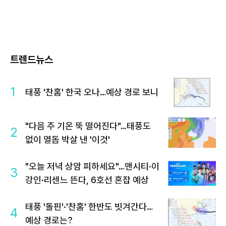
트렌드뉴스
1
태풍 '찬홈' 한국 오나…예상 경로 보니
"다음 주 기온 뚝 떨어진다"…태풍도
2
없이 열돔 박살 낸 '이것'
"오늘 저녁 상암 피하세요"…맨시티·이
3
강인·리센느 뜬다, 6호선 혼잡 예상
태풍 '돌핀'·'찬홈' 한반도 빗겨간다…
4
예상 경로는?