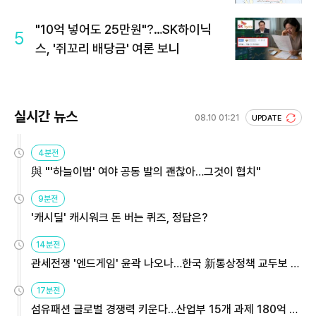
"10억 넣어도 25만원"?…SK하이닉
5
스, '쥐꼬리 배당금' 여론 보니
실시간 뉴스
08.10 01:21
UPDATE
4분전
與 "'하늘이법' 여야 공동 발의 괜찮아…그것이 협치"
9분전
'캐시딜' 캐시워크 돈 버는 퀴즈, 정답은?
14분전
관세전쟁 '엔드게임' 윤곽 나오나…한국 新통상정책 교두보 활
용해야
17분전
섬유패션 글로벌 경쟁력 키운다…산업부 15개 과제 180억 지