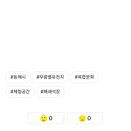
#동해시
#무릉별유천지
#복합문화
#체험공간
#폐쇄석장
0
0