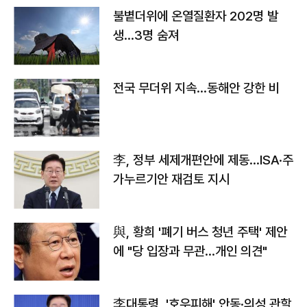
불볕더위에 온열질환자 202명 발
생…3명 숨져
전국 무더위 지속…동해안 강한 비
李, 정부 세제개편안에 제동…ISA·주
가누르기안 재검토 지시
與, 황희 '폐기 버스 청년 주택' 제안
에 "당 입장과 무관…개인 의견"
李대통령, '호우피해' 안동·의성 관할