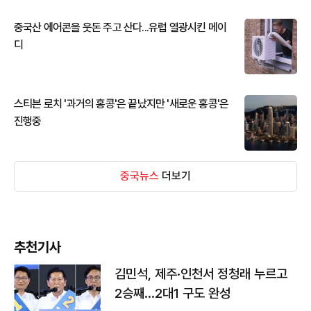
중국산 에어콘을 웃돈 주고 산다...유럽 열광시킨 메이
디
스티븐 로치 '과거의 홍콩'은 끝났지만 '새로운 홍콩'은
진행중
중국뉴스
더보기
추천기사
김민석, 제주·인천서 정청래 누르고
2승째…2대1 구도 완성