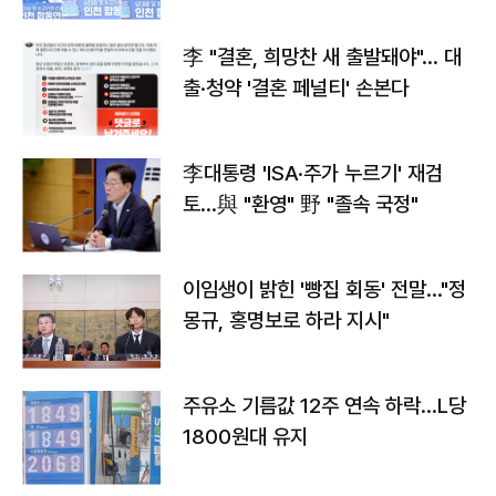
李 "결혼, 희망찬 새 출발돼야"… 대
출·청약 '결혼 페널티' 손본다
李대통령 'ISA·주가 누르기' 재검
토…與 "환영" 野 "졸속 국정"
이임생이 밝힌 '빵집 회동' 전말…"정
몽규, 홍명보로 하라 지시"
주유소 기름값 12주 연속 하락…L당
1800원대 유지