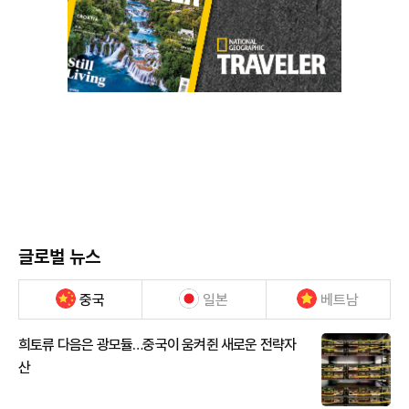
글로벌 뉴스
중국
일본
베트남
희토류 다음은 광모듈…중국이 움켜쥔 새로운 전략자
산