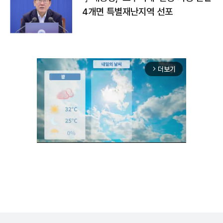
4개면 특별재난지역 선포
더보기
arrow_forward_ios
Mute