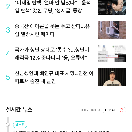
"이재명 탄핵, 얼마 안 남았다"...'윤석
2
열 탄핵' 맞힌 무당, '성지글' 등장
중국산 에어콘을 웃돈 주고 산다...유
3
럽 열광시킨 메이디
국가가 청년 상대로 '통수'?...청년미
4
래적금 12% 준다더니 "응, 오류야"
신남성연대 배인규 대표 사망…인천 아
5
파트서 숨진 채 발견
실시간 뉴스
08.07 06:09
UPDATE
4분전