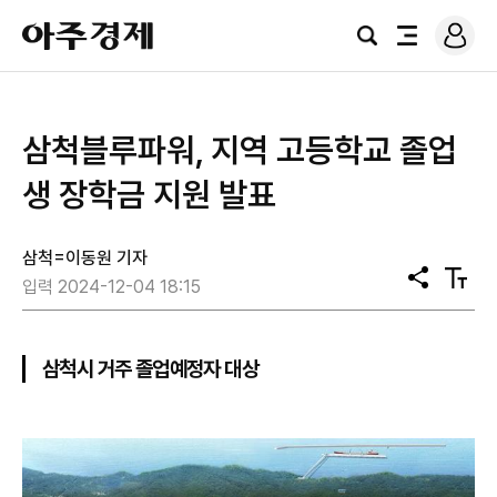
로
아
그
검
전
주
인
색
체
경
메
제
뉴
삼척블루파워, 지역 고등학교 졸업
생 장학금 지원 발표
삼척=이동원 기자
공
텍
입력 2024-12-04 18:15
유
스
트
크
기
삼척시 거주 졸업예정자 대상