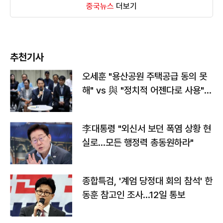
중국뉴스
더보기
추천기사
오세훈 "용산공원 주택공급 동의 못
해" vs 與 "정치적 어젠다로 사용"
맞불
李대통령 "외신서 보던 폭염 상황 현
실로…모든 행정력 총동원하라"
종합특검, '계엄 당정대 회의 참석' 한
동훈 참고인 조사...12일 통보