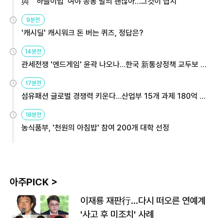
與 "'하늘이법' 여야 공동 발의 괜찮아…그것이 협치"
9분전
'캐시딜' 캐시워크 돈 버는 퀴즈, 정답은?
14분전
관세전쟁 '엔드게임' 윤곽 나오나…한국 新통상정책 교두보 활
용해야
17분전
섬유패션 글로벌 경쟁력 키운다…산업부 15개 과제 180억 지
원
18분전
농식품부, '천원의 아침밥' 참여 200개 대학 선정
아주PICK >
이재룡 재판行…다시 떠오른 연예계
'사고 후 미조치' 사례