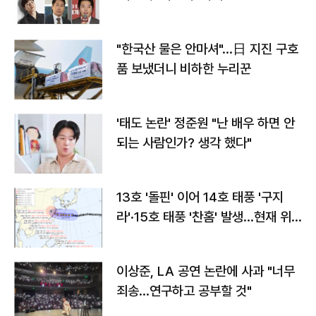
"한국산 물은 안마셔"…日 지진 구호
품 보냈더니 비하한 누리꾼
'태도 논란' 정준원 "난 배우 하면 안
되는 사람인가? 생각 했다"
13호 '돌핀' 이어 14호 태풍 '구지
라'·15호 태풍 '찬홈' 발생…현재 위
치와 이동경로는?
이상준, LA 공연 논란에 사과 "너무
죄송…연구하고 공부할 것"