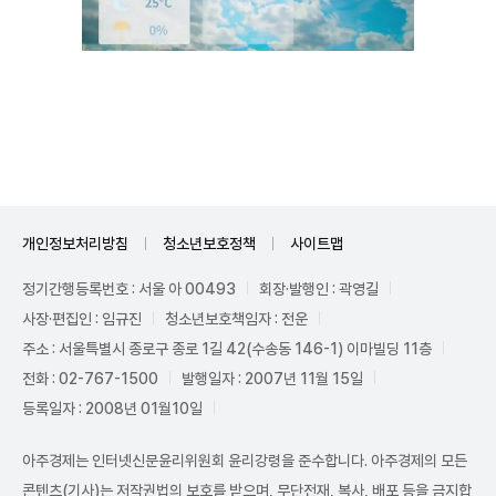
Unmute
개인정보처리방침
청소년보호정책
사이트맵
정기간행등록번호 : 서울 아 00493
회장·발행인 : 곽영길
사장·편집인 : 임규진
청소년보호책임자 : 전운
주소 : 서울특별시 종로구 종로 1길 42(수송동 146-1) 이마빌딩 11층
전화 : 02-767-1500
발행일자 : 2007년 11월 15일
등록일자 : 2008년 01월10일
아주경제는 인터넷신문윤리위원회 윤리강령을 준수합니다. 아주경제의 모든
콘텐츠(기사)는 저작권법의 보호를 받으며, 무단전재, 복사, 배포 등을 금지합