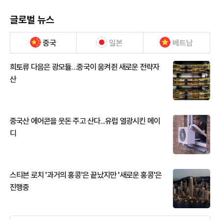
글로벌 뉴스
중국
일본
베트남
희토류 다음은 광모듈…중국이 움켜쥔 새로운 전략자
산
중국산 에어콘을 웃돈 주고 산다...유럽 열광시킨 메이
디
스티븐 로치 '과거의 홍콩'은 끝났지만 '새로운 홍콩'은
진행중