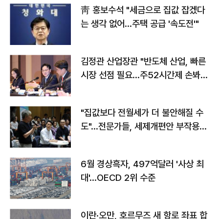
靑 홍보수석 "세금으로 집값 잡겠다
는 생각 없어…주택 공급 '속도전'"
김정관 산업장관 "반도체 산업, 빠른
시장 선점 필요…주52시간제 손봐
야"
"집값보다 전월세가 더 불안해질 수
도"…전문가들, 세제개편안 부작용
우려
6월 경상흑자, 497억달러 '사상 최
대'…OECD 2위 수준
이란·오만, 호르무즈 새 항로 좌표 합