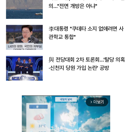
의…"전면 개방은 아냐"
李대통령 "쿠데타 소지 없애려면 사
관학교 통합"
與 전당대회 2차 토론회…'탈당 의혹
·신천지 당원 가입 논란' 공방
더보기
arrow_forward_ios