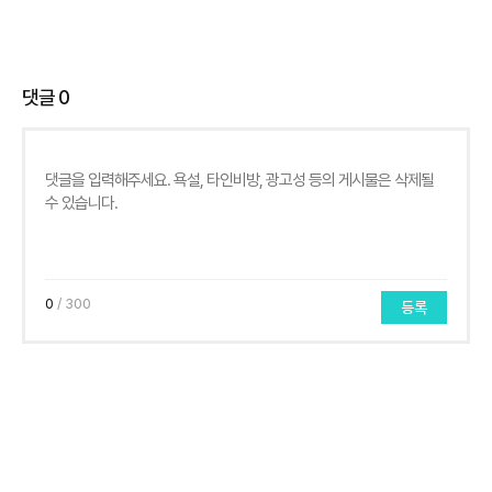
댓글
0
0
/ 300
등록