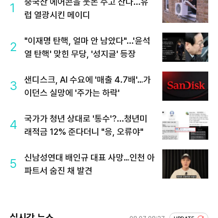
중국산 에어콘을 웃돈 주고 산다...유
1
럽 열광시킨 메이디
"이재명 탄핵, 얼마 안 남았다"...'윤석
2
열 탄핵' 맞힌 무당, '성지글' 등장
샌디스크, AI 수요에 '매출 4.7배'…가
3
이던스 실망에 '주가는 하락'
국가가 청년 상대로 '통수'?...청년미
4
래적금 12% 준다더니 "응, 오류야"
신남성연대 배인규 대표 사망…인천 아
5
파트서 숨진 채 발견
실시간 뉴스