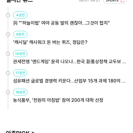
08.07 08:27
UPDATE
4분전
與 "'하늘이법' 여야 공동 발의 괜찮아…그것이 협치"
9분전
'캐시딜' 캐시워크 돈 버는 퀴즈, 정답은?
14분전
관세전쟁 '엔드게임' 윤곽 나오나…한국 新통상정책 교두보 활
용해야
17분전
섬유패션 글로벌 경쟁력 키운다…산업부 15개 과제 180억 지
원
18분전
농식품부, '천원의 아침밥' 참여 200개 대학 선정