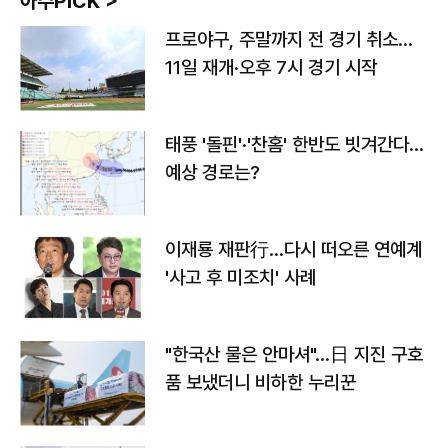
아주PICK >
프로야구, 주말까지 전 경기 취소…
11일 재개·오후 7시 경기 시작
태풍 '돌핀'·'찬홈' 한반도 빗겨간다…
예상 경로는?
이재룡 재판行…다시 떠오른 연예계
'사고 후 미조치' 사례
"한국산 물은 안마셔"…日 지진 구호
품 보냈더니 비하한 누리꾼