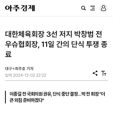
로
아
그
검
전
주
인
색
체
경
메
제
뉴
대한체육회장 3선 저지 박창범 전
우슈협회장, 11일 간의 단식 투쟁 종
료
대구=최주호 기자
공
텍
입력 2024-12-02 22:22
유
스
트
크
기
이종걸 전 국회의원 권유, 단식 중단 결정…박 전 회장 "더
큰 외침 준비하겠다"