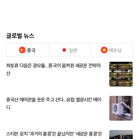
글로벌 뉴스
중국
일본
베트남
희토류 다음은 광모듈…중국이 움켜쥔 새로운 전략자
산
중국산 에어콘을 웃돈 주고 산다...유럽 열광시킨 메이
디
스티븐 로치 '과거의 홍콩'은 끝났지만 '새로운 홍콩'은