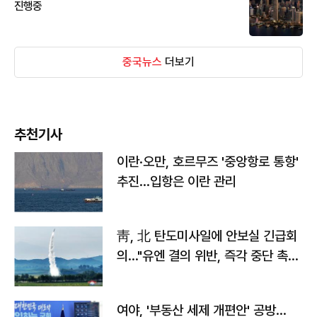
진행중
중국뉴스
더보기
추천기사
이란·오만, 호르무즈 '중앙항로 통항'
추진…입항은 이란 관리
靑, 北 탄도미사일에 안보실 긴급회
의…"유엔 결의 위반, 즉각 중단 촉
구"
여야, '부동산 세제 개편안' 공방…