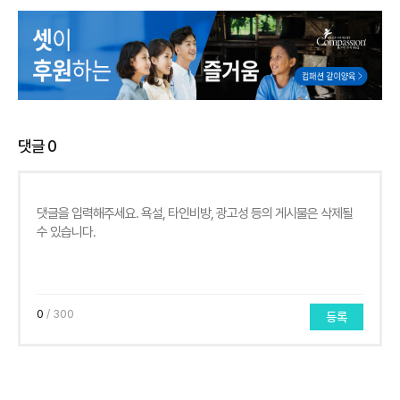
댓글
0
0
/ 300
등록