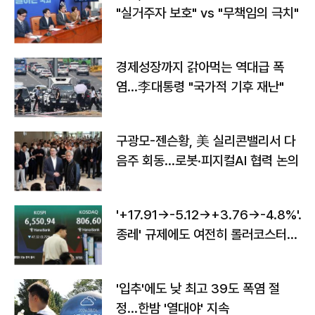
"실거주자 보호" vs "무책임의 극치"
경제성장까지 갉아먹는 역대급 폭
염…李대통령 "국가적 기후 재난"
구광모-젠슨황, 美 실리콘밸리서 다
음주 회동…로봇·피지컬AI 협력 논의
'+17.91→-5.12→+3.76→-4.8%'…'
종레' 규제에도 여전히 롤러코스터
타는 코스피
'입추'에도 낮 최고 39도 폭염 절
정…한밤 '열대야' 지속