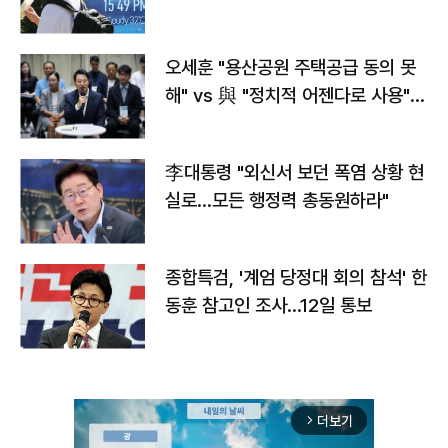
오세훈 "용산공원 주택공급 동의 못
해" vs 與 "정치적 어젠다로 사용"
맞불
李대통령 "외신서 보던 폭염 상황 현
실로…모든 행정력 총동원하라"
종합특검, '계엄 당정대 회의 참석' 한
동훈 참고인 조사...12일 통보
더보기
arrow_forward_ios