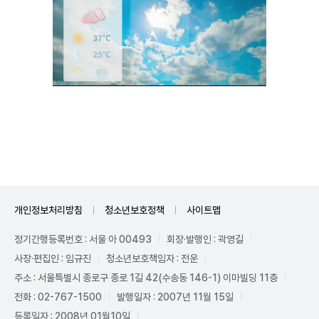
Unmute
개인정보처리방침
청소년보호정책
사이트맵
정기간행등록번호 : 서울 아 00493
회장·발행인 : 곽영길
사장·편집인 : 임규진
청소년보호책임자 : 전운
주소 : 서울특별시 종로구 종로 1길 42(수송동 146-1) 이마빌딩 11층
전화 : 02-767-1500
발행일자 : 2007년 11월 15일
등록일자 : 2008년 01월10일