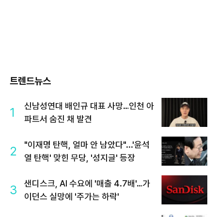
트렌드뉴스
신남성연대 배인규 대표 사망…인천 아
1
파트서 숨진 채 발견
"이재명 탄핵, 얼마 안 남았다"...'윤석
2
열 탄핵' 맞힌 무당, '성지글' 등장
샌디스크, AI 수요에 '매출 4.7배'…가
3
이던스 실망에 '주가는 하락'