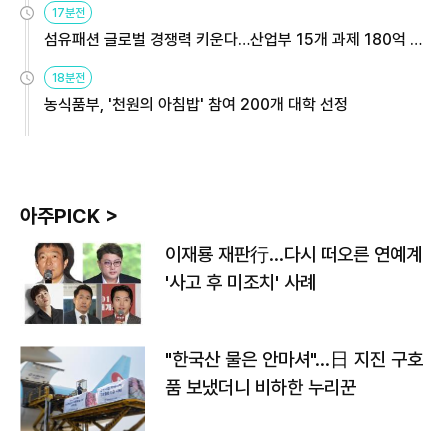
17분전
섬유패션 글로벌 경쟁력 키운다…산업부 15개 과제 180억 지
원
18분전
농식품부, '천원의 아침밥' 참여 200개 대학 선정
아주PICK >
이재룡 재판行…다시 떠오른 연예계
'사고 후 미조치' 사례
"한국산 물은 안마셔"…日 지진 구호
품 보냈더니 비하한 누리꾼