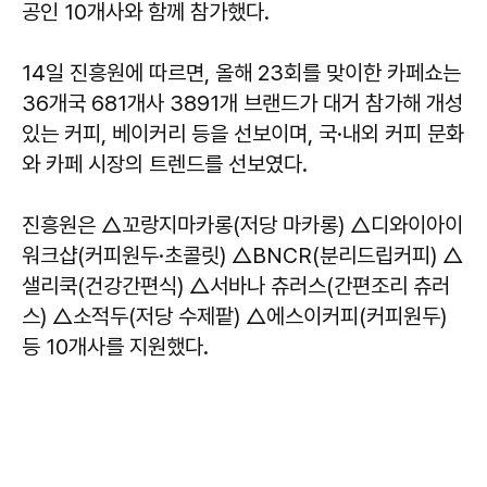
공인 10개사와 함께 참가했다.
14일 진흥원에 따르면, 올해 23회를 맞이한 카페쇼는
36개국 681개사 3891개 브랜드가 대거 참가해 개성
있는 커피, 베이커리 등을 선보이며, 국·내외 커피 문화
와 카페 시장의 트렌드를 선보였다.
진흥원은 △꼬랑지마카롱(저당 마카롱) △디와이아이
워크샵(커피원두·초콜릿) △BNCR(분리드립커피) △
샐리쿡(건강간편식) △서바나 츄러스(간편조리 츄러
스) △소적두(저당 수제팥) △에스이커피(커피원두)
등 10개사를 지원했다.