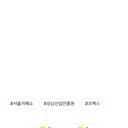
#서울카페쇼
#성남산업진흥원
#코엑스