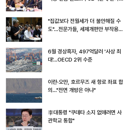
야"
"집값보다 전월세가 더 불안해질 수
도"…전문가들, 세제개편안 부작용
우려
6월 경상흑자, 497억달러 '사상 최
대'…OECD 2위 수준
이란·오만, 호르무즈 새 항로 좌표 합
의…"전면 개방은 아냐"
李대통령 "쿠데타 소지 없애려면 사
관학교 통합"