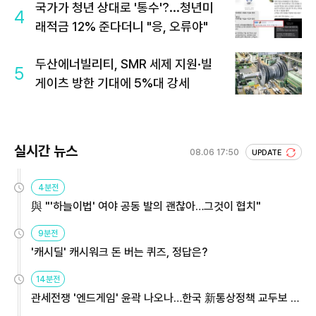
국가가 청년 상대로 '통수'?...청년미
4
래적금 12% 준다더니 "응, 오류야"
두산에너빌리티, SMR 세제 지원·빌
5
게이츠 방한 기대에 5%대 강세
실시간 뉴스
08.06 17:50
UPDATE
4분전
與 "'하늘이법' 여야 공동 발의 괜찮아…그것이 협치"
9분전
'캐시딜' 캐시워크 돈 버는 퀴즈, 정답은?
14분전
관세전쟁 '엔드게임' 윤곽 나오나…한국 新통상정책 교두보 활
용해야