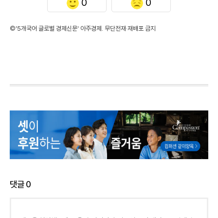
0
0
©'5개국어 글로벌 경제신문' 아주경제. 무단전재·재배포 금지
댓글
0