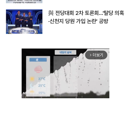
與 전당대회 2차 토론회…'탈당 의혹
·신천지 당원 가입 논란' 공방
더보기
arrow_forward_ios
Unmute