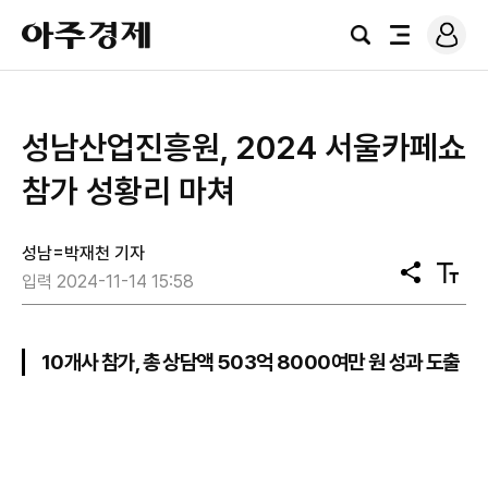
로
아
그
검
전
주
인
색
체
경
메
제
뉴
성남산업진흥원, 2024 서울카페쇼
참가 성황리 마쳐
성남=박재천 기자
공
텍
입력 2024-11-14 15:58
유
스
트
크
기
10개사 참가, 총 상담액 503억 8000여만 원 성과 도출