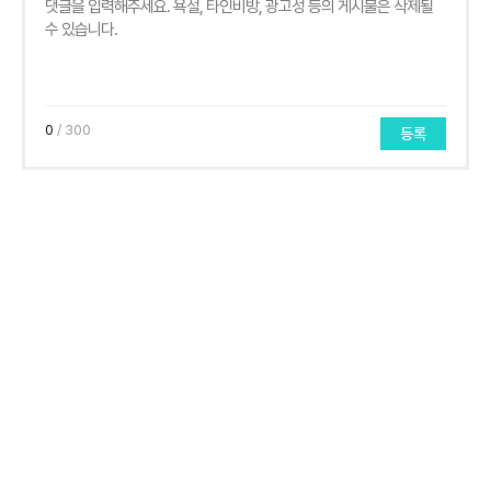
0
/ 300
등록