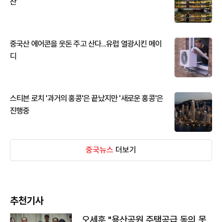
산
중국산 에어콘을 웃돈 주고 산다...유럽 열광시킨 메이
디
스티븐 로치 '과거의 홍콩'은 끝났지만 '새로운 홍콩'은
진행중
중국뉴스
더보기
추천기사
오세훈 "용산공원 주택공급 동의 못