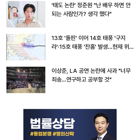
'태도 논란' 정준원 "난 배우 하면 안
되는 사람인가? 생각 했다"
13호 '돌핀' 이어 14호 태풍 '구지
라'·15호 태풍 '찬홈' 발생…현재 위
치와 이동경로는?
이상준, LA 공연 논란에 사과 "너무
죄송…연구하고 공부할 것"