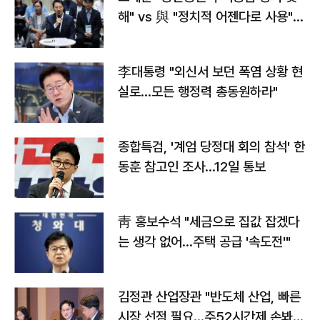
해" vs 與 "정치적 어젠다로 사용"
맞불
李대통령 "외신서 보던 폭염 상황 현
실로…모든 행정력 총동원하라"
종합특검, '계엄 당정대 회의 참석' 한
동훈 참고인 조사...12일 통보
靑 홍보수석 "세금으로 집값 잡겠다
는 생각 없어…주택 공급 '속도전'"
김정관 산업장관 "반도체 산업, 빠른
시장 선점 필요…주52시간제 손봐