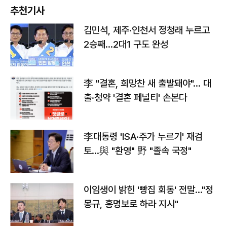
추천기사
김민석, 제주·인천서 정청래 누르고
2승째…2대1 구도 완성
李 "결혼, 희망찬 새 출발돼야"… 대
출·청약 '결혼 페널티' 손본다
李대통령 'ISA·주가 누르기' 재검
토…與 "환영" 野 "졸속 국정"
이임생이 밝힌 '빵집 회동' 전말…"정
몽규, 홍명보로 하라 지시"