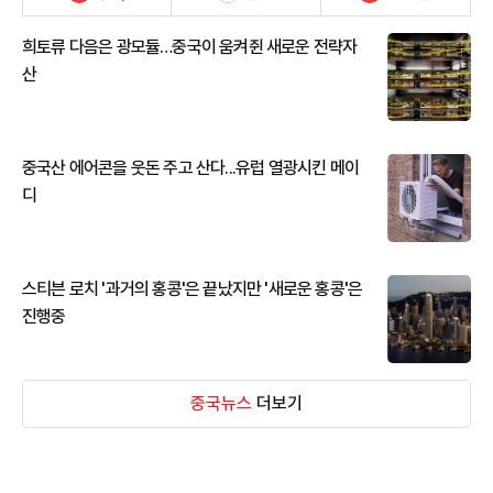
희토류 다음은 광모듈…중국이 움켜쥔 새로운 전략자
산
중국산 에어콘을 웃돈 주고 산다...유럽 열광시킨 메이
디
스티븐 로치 '과거의 홍콩'은 끝났지만 '새로운 홍콩'은
진행중
중국뉴스
더보기