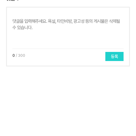
0
/ 300
등록