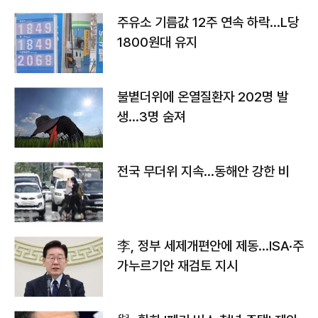
주유소 기름값 12주 연속 하락…L당
1800원대 유지
불볕더위에 온열질환자 202명 발
생…3명 숨져
전국 무더위 지속…동해안 강한 비
李, 정부 세제개편안에 제동…ISA·주
가누르기안 재검토 지시