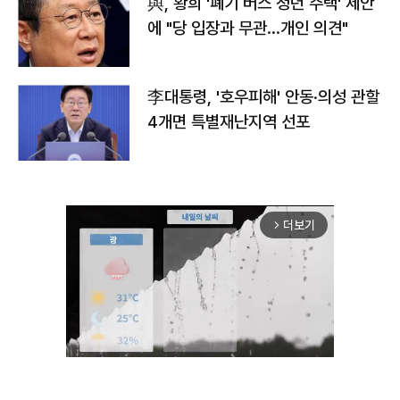
與, 황희 '폐기 버스 청년 주택' 제안
에 "당 입장과 무관…개인 의견"
李대통령, '호우피해' 안동·의성 관할
4개면 특별재난지역 선포
더보기
arrow_forward_ios