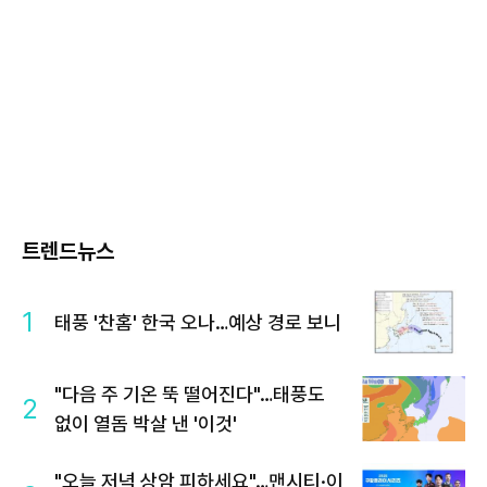
트렌드뉴스
1
태풍 '찬홈' 한국 오나…예상 경로 보니
"다음 주 기온 뚝 떨어진다"…태풍도
2
없이 열돔 박살 낸 '이것'
"오늘 저녁 상암 피하세요"…맨시티·이