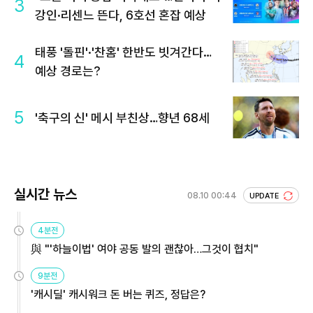
3
강인·리센느 뜬다, 6호선 혼잡 예상
태풍 '돌핀'·'찬홈' 한반도 빗겨간다…
4
예상 경로는?
5
'축구의 신' 메시 부친상…향년 68세
실시간 뉴스
08.10 00:44
UPDATE
4분전
與 "'하늘이법' 여야 공동 발의 괜찮아…그것이 협치"
9분전
'캐시딜' 캐시워크 돈 버는 퀴즈, 정답은?