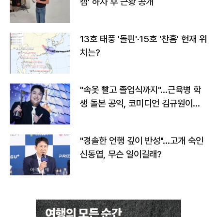
캠' 하차 후 근황 공개
13호 태풍 '돌핀'·15호 '찬홈' 현재 위
치는?
"속옷 빨고 졸업식까지"…근육병 학
생 돌본 공익, 코미디언 김규원이었
다
"경솔한 언행 깊이 반성"…고개 숙인
신동엽, 무슨 일이길래?