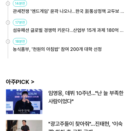
14분전
관세전쟁 '엔드게임' 윤곽 나오나…한국 新통상정책 교두보 활
용해야
17분전
섬유패션 글로벌 경쟁력 키운다…산업부 15개 과제 180억 지
원
18분전
농식품부, '천원의 아침밥' 참여 200개 대학 선정
아주PICK >
임영웅, 데뷔 10주년…"난 늘 부족한
사람이었다"
"광고주들이 찾아줘"…진태현, '이숙