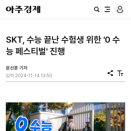
로
아
그
검
전
주
인
색
체
경
메
제
뉴
SKT, 수능 끝난 수험생 위한 '0 수
능 페스티벌' 진행
윤선훈 기자
공
텍
입력 2024-11-14 13:50
유
스
트
크
기