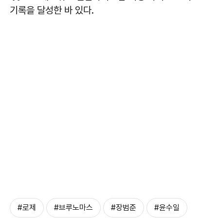
기록을 달성한 바 있다.
#로제
#브루노마스
#장범준
#윤수일