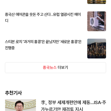
중국산 에어콘을 웃돈 주고 산다...유럽 열광시킨 메이
디
스티븐 로치 '과거의 홍콩'은 끝났지만 '새로운 홍콩'은
진행중
중국뉴스
더보기
추천기사
李, 정부 세제개편안에 제동…ISA·주
가누르기안 재검토 지시