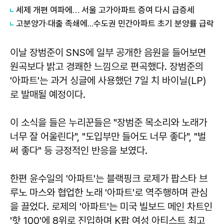
세제 개편 여파에… 서울 고가아파트 증여 다시 급증세
고분양가·대출 족쇄에...수도권 민간아파트 초기 분양률 급락
이날 장범준이 SNS에 일부 공개한 음원을 들어보면
원곡보다 밝고 경쾌한 느낌으로 편곡했다. 장범준의
'아파트'는 과거 싱글에 사용했던 7일 치 바이닐(LP)
로 발매될 예정이다.
이 소식을 들은 누리꾼들은 "장범준 목소리와 노래가
너무 잘 어울린다", "도입부만 들어도 너무 좋다", "벌
써 좋다" 등 긍정적인 반응을 보였다.
한편 윤수일의 '아파트'는 블랙핑크 로제가 팝스타 브
루노 마스와 협업한 노래 '아파트'로 역주행하며 관심
을 끌었다. 로제의 '아파트'는 미국 빌보드 메인 차트인
'핫 100'에 8위로 진입하며 K팝 여성 아티스트 최고