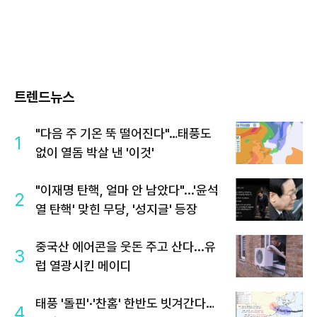
트렌드뉴스
"다음 주 기온 뚝 떨어진다"…태풍도
1
없이 열돔 박살 낸 '이것'
"이재명 탄핵, 얼마 안 남았다"...'윤석
2
열 탄핵' 맞힌 무당, '성지글' 등장
중국산 에어콘을 웃돈 주고 산다...유
3
럽 열광시킨 메이디
태풍 '돌핀'·'찬홈' 한반도 빗겨간다…
4