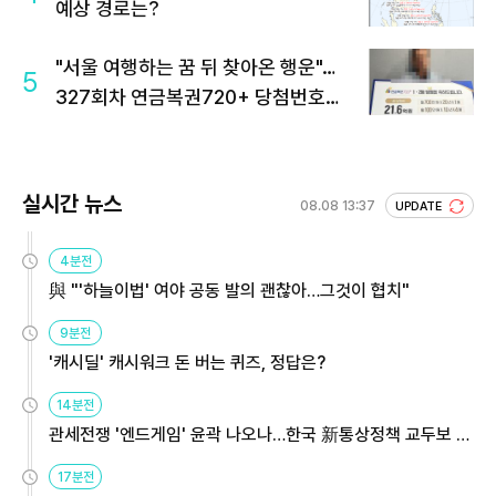
예상 경로는?
"서울 여행하는 꿈 뒤 찾아온 행운"…
5
327회차 연금복권720+ 당첨번호조
회 주목
실시간 뉴스
08.08 13:37
UPDATE
4분전
與 "'하늘이법' 여야 공동 발의 괜찮아…그것이 협치"
9분전
'캐시딜' 캐시워크 돈 버는 퀴즈, 정답은?
14분전
관세전쟁 '엔드게임' 윤곽 나오나…한국 新통상정책 교두보 활
용해야
17분전