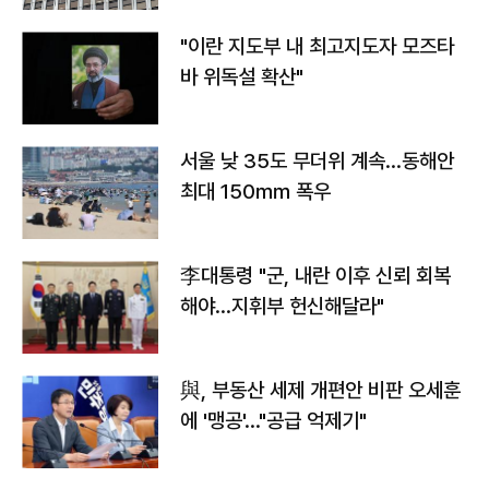
"이란 지도부 내 최고지도자 모즈타
바 위독설 확산"
서울 낮 35도 무더위 계속…동해안
최대 150㎜ 폭우
李대통령 "군, 내란 이후 신뢰 회복
해야…지휘부 헌신해달라"
與, 부동산 세제 개편안 비판 오세훈
에 '맹공'…"공급 억제기"