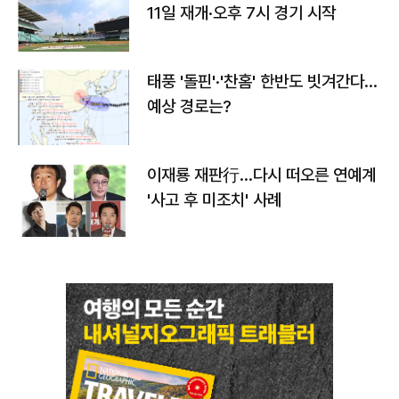
11일 재개·오후 7시 경기 시작
태풍 '돌핀'·'찬홈' 한반도 빗겨간다…
예상 경로는?
이재룡 재판行…다시 떠오른 연예계
'사고 후 미조치' 사례