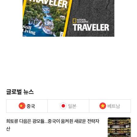
글로벌 뉴스
중국
일본
베트남
희토류 다음은 광모듈…중국이 움켜쥔 새로운 전략자
산