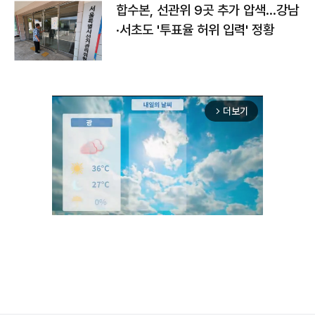
합수본, 선관위 9곳 추가 압색…강남
·서초도 '투표율 허위 입력' 정황
더보기
arrow_forward_ios
Unmute