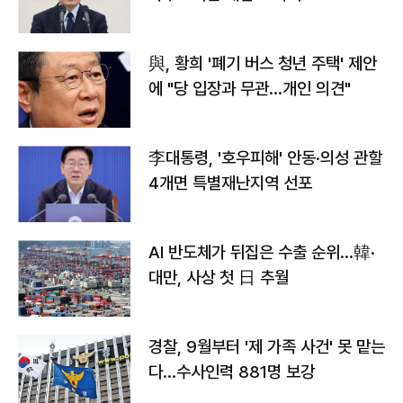
與, 황희 '폐기 버스 청년 주택' 제안
에 "당 입장과 무관…개인 의견"
李대통령, '호우피해' 안동·의성 관할
4개면 특별재난지역 선포
AI 반도체가 뒤집은 수출 순위…韓·
대만, 사상 첫 日 추월
경찰, 9월부터 '제 가족 사건' 못 맡는
다…수사인력 881명 보강