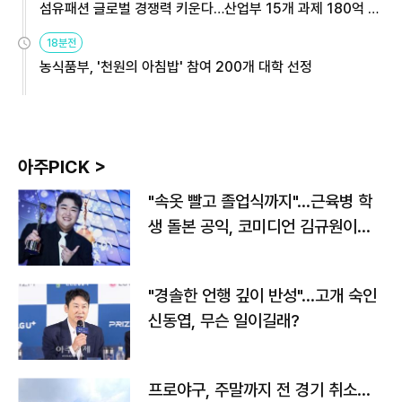
섬유패션 글로벌 경쟁력 키운다…산업부 15개 과제 180억 지
원
18분전
농식품부, '천원의 아침밥' 참여 200개 대학 선정
아주PICK >
"속옷 빨고 졸업식까지"…근육병 학
생 돌본 공익, 코미디언 김규원이었
다
"경솔한 언행 깊이 반성"…고개 숙인
신동엽, 무슨 일이길래?
프로야구, 주말까지 전 경기 취소…