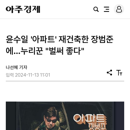
로
아
그
검
전
주
인
색
체
경
메
제
뉴
윤수일 '아파트' 재건축한 장범준
에…누리꾼 "벌써 좋다"
나선혜 기자
공
텍
입력 2024-11-13 11:01
유
스
트
크
기