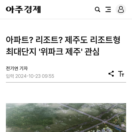
로
아
그
검
전
주
인
색
체
경
메
제
뉴
아파트? 리조트? 제주도 리조트형
최대단지 '위파크 제주' 관심
전기연 기자
공
텍
입력 2024-10-23 09:55
유
스
트
크
기