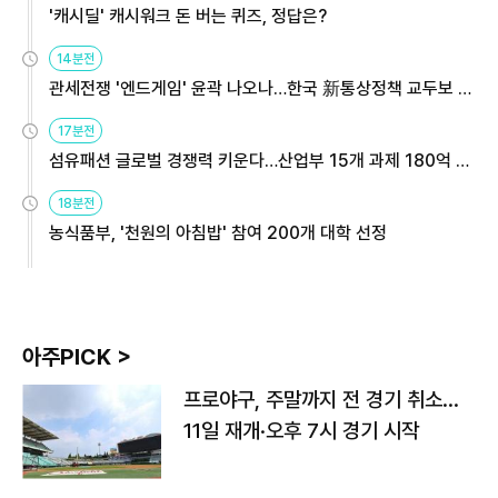
'캐시딜' 캐시워크 돈 버는 퀴즈, 정답은?
14분전
관세전쟁 '엔드게임' 윤곽 나오나…한국 新통상정책 교두보 활
용해야
17분전
섬유패션 글로벌 경쟁력 키운다…산업부 15개 과제 180억 지
원
18분전
농식품부, '천원의 아침밥' 참여 200개 대학 선정
아주PICK >
프로야구, 주말까지 전 경기 취소…
11일 재개·오후 7시 경기 시작