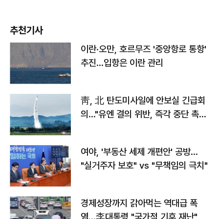
추천기사
이란·오만, 호르무즈 '중앙항로 통항'
추진…입항은 이란 관리
靑, 北 탄도미사일에 안보실 긴급회
의…"유엔 결의 위반, 즉각 중단 촉
구"
여야, '부동산 세제 개편안' 공방…
"실거주자 보호" vs "무책임의 극치"
경제성장까지 갉아먹는 역대급 폭
염…李대통령 "국가적 기후 재난"