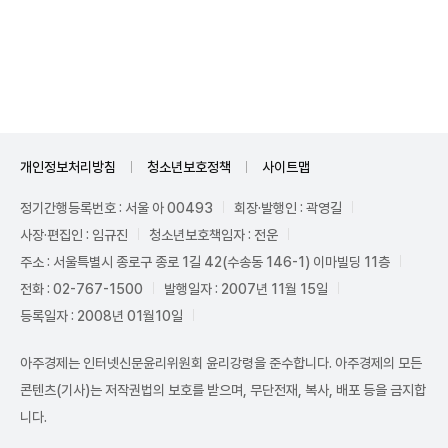
Unmute
개인정보처리방침
청소년보호정책
사이트맵
정기간행등록번호 : 서울 아 00493
회장·발행인 : 곽영길
사장·편집인 : 임규진
청소년보호책임자 : 전운
주소 : 서울특별시 종로구 종로 1길 42(수송동 146-1) 이마빌딩 11층
전화 : 02-767-1500
발행일자 : 2007년 11월 15일
등록일자 : 2008년 01월10일
아주경제는 인터넷신문윤리위원회 윤리강령을 준수합니다. 아주경제의 모든
콘텐츠(기사)는 저작권법의 보호를 받으며, 무단전재, 복사, 배포 등을 금지합
니다.