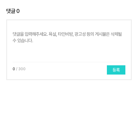
댓글
0
0
/ 300
등록