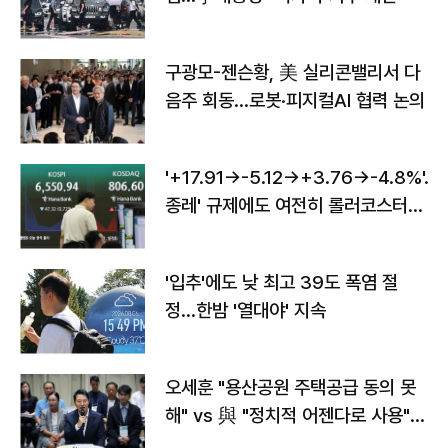
구광모-젠슨황, 美 실리콘밸리서 다
음주 회동…로봇·피지컬AI 협력 논의
'+17.91→-5.12→+3.76→-4.8%'…'
종레' 규제에도 여전히 롤러코스터
타는 코스피
'입추'에도 낮 최고 39도 폭염 절
정…한밤 '열대야' 지속
오세훈 "용산공원 주택공급 동의 못
해" vs 與 "정치적 어젠다로 사용"
맞불