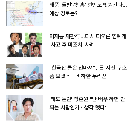
태풍 '돌핀'·'찬홈' 한반도 빗겨간다…
예상 경로는?
이재룡 재판行…다시 떠오른 연예계
'사고 후 미조치' 사례
"한국산 물은 안마셔"…日 지진 구호
품 보냈더니 비하한 누리꾼
'태도 논란' 정준원 "난 배우 하면 안
되는 사람인가? 생각 했다"