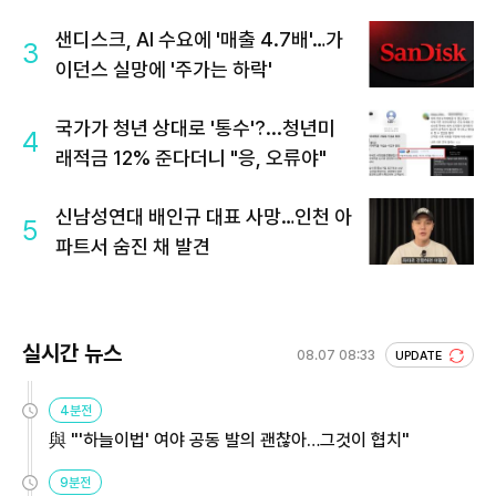
샌디스크, AI 수요에 '매출 4.7배'…가
3
이던스 실망에 '주가는 하락'
국가가 청년 상대로 '통수'?...청년미
4
래적금 12% 준다더니 "응, 오류야"
신남성연대 배인규 대표 사망…인천 아
5
파트서 숨진 채 발견
실시간 뉴스
08.07 08:33
UPDATE
4분전
與 "'하늘이법' 여야 공동 발의 괜찮아…그것이 협치"
9분전