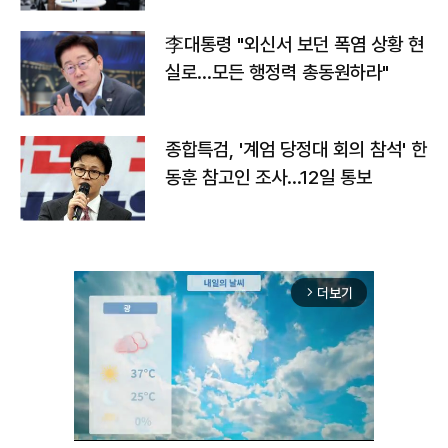
李대통령 "외신서 보던 폭염 상황 현
실로…모든 행정력 총동원하라"
종합특검, '계엄 당정대 회의 참석' 한
동훈 참고인 조사...12일 통보
더보기
arrow_forward_ios