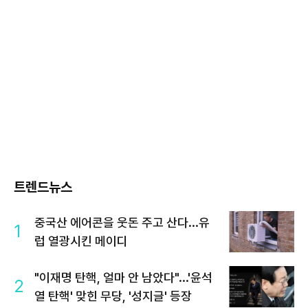
트렌드뉴스
중국산 에어콘을 웃돈 주고 산다...유
1
럽 열광시킨 메이디
"이재명 탄핵, 얼마 안 남았다"...'윤석
2
열 탄핵' 맞힌 무당, '성지글' 등장