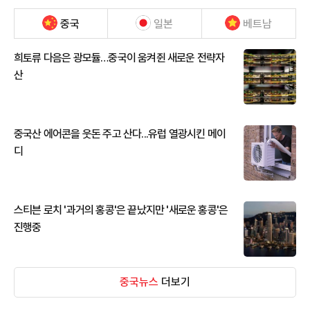
중국
일본
베트남
희토류 다음은 광모듈…중국이 움켜쥔 새로운 전략자
산
중국산 에어콘을 웃돈 주고 산다...유럽 열광시킨 메이
디
스티븐 로치 '과거의 홍콩'은 끝났지만 '새로운 홍콩'은
진행중
중국뉴스
더보기