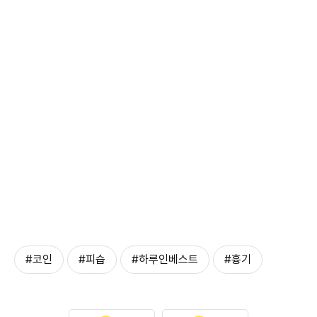
#코인
#피습
#하루인베스트
#흉기