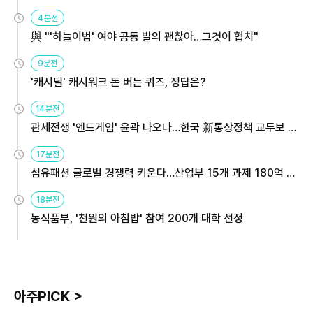
4분전
與 "'하늘이법' 여야 공동 발의 괜찮아…그것이 협치"
9분전
'캐시딜' 캐시워크 돈 버는 퀴즈, 정답은?
14분전
관세전쟁 '엔드게임' 윤곽 나오나…한국 新통상정책 교두보 활
용해야
17분전
섬유패션 글로벌 경쟁력 키운다…산업부 15개 과제 180억 지
원
18분전
농식품부, '천원의 아침밥' 참여 200개 대학 선정
아주PICK >