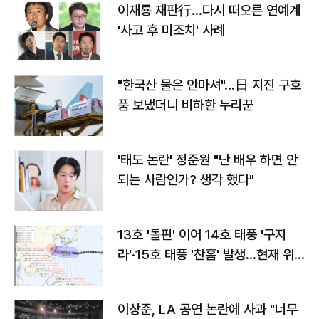
이재룡 재판行…다시 떠오른 연예계
'사고 후 미조치' 사례
"한국산 물은 안마셔"…日 지진 구호
품 보냈더니 비하한 누리꾼
'태도 논란' 정준원 "난 배우 하면 안
되는 사람인가? 생각 했다"
13호 '돌핀' 이어 14호 태풍 '구지
라'·15호 태풍 '찬홈' 발생…현재 위
치와 이동경로는?
이상준, LA 공연 논란에 사과 "너무