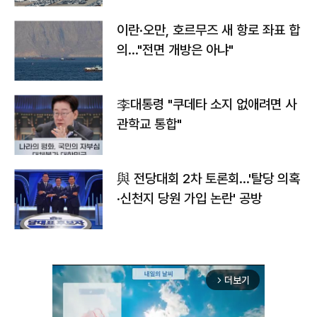
이란·오만, 호르무즈 새 항로 좌표 합
의…"전면 개방은 아냐"
李대통령 "쿠데타 소지 없애려면 사
관학교 통합"
與 전당대회 2차 토론회…'탈당 의혹
·신천지 당원 가입 논란' 공방
더보기
arrow_forward_ios