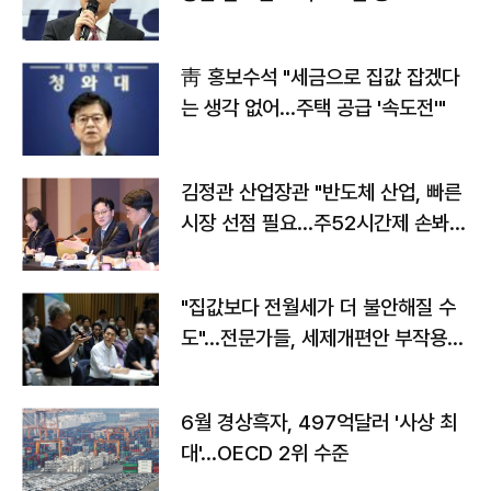
靑 홍보수석 "세금으로 집값 잡겠다
는 생각 없어…주택 공급 '속도전'"
김정관 산업장관 "반도체 산업, 빠른
시장 선점 필요…주52시간제 손봐
야"
"집값보다 전월세가 더 불안해질 수
도"…전문가들, 세제개편안 부작용
우려
6월 경상흑자, 497억달러 '사상 최
대'…OECD 2위 수준