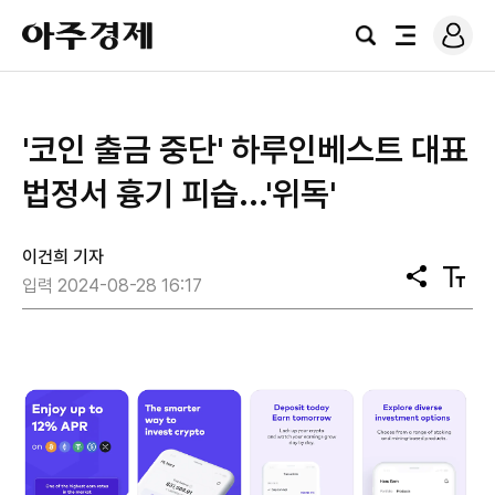
로
아
그
검
전
주
인
색
체
경
메
제
뉴
'코인 출금 중단' 하루인베스트 대표
법정서 흉기 피습...'위독'
이건희 기자
공
텍
입력 2024-08-28 16:17
유
스
트
크
기