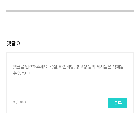
댓글
0
0
/ 300
등록