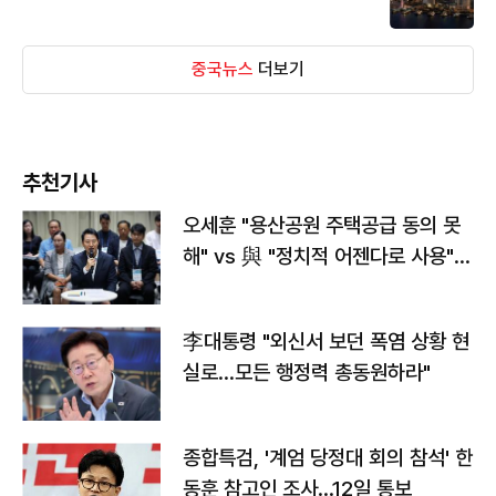
중국뉴스
더보기
추천기사
오세훈 "용산공원 주택공급 동의 못
해" vs 與 "정치적 어젠다로 사용"
맞불
李대통령 "외신서 보던 폭염 상황 현
실로…모든 행정력 총동원하라"
종합특검, '계엄 당정대 회의 참석' 한
동훈 참고인 조사...12일 통보