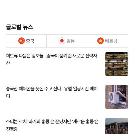
글로벌 뉴스
중국
일본
베트남
희토류 다음은 광모듈…중국이 움켜쥔 새로운 전략자
산
중국산 에어콘을 웃돈 주고 산다...유럽 열광시킨 메이
디
스티븐 로치 '과거의 홍콩'은 끝났지만 '새로운 홍콩'은
진행중