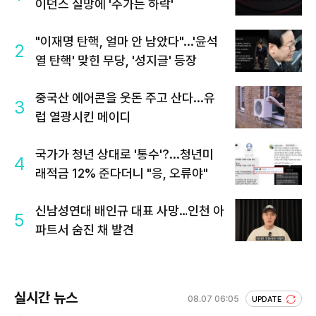
이던스 실망에 '주가는 하락'
"이재명 탄핵, 얼마 안 남았다"...'윤석
2
열 탄핵' 맞힌 무당, '성지글' 등장
중국산 에어콘을 웃돈 주고 산다...유
3
럽 열광시킨 메이디
국가가 청년 상대로 '통수'?...청년미
4
래적금 12% 준다더니 "응, 오류야"
신남성연대 배인규 대표 사망…인천 아
5
파트서 숨진 채 발견
실시간 뉴스
08.07 06:05
UPDATE