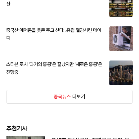
산
중국산 에어콘을 웃돈 주고 산다...유럽 열광시킨 메이
디
스티븐 로치 '과거의 홍콩'은 끝났지만 '새로운 홍콩'은
진행중
중국뉴스
더보기
추천기사