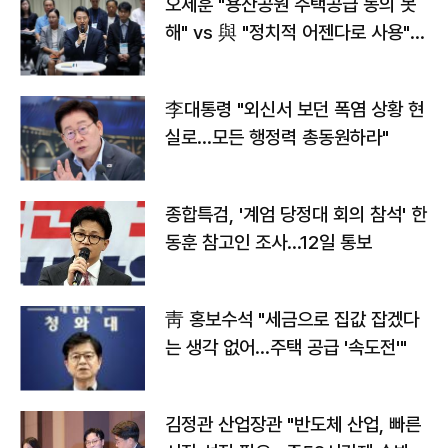
오세훈 "용산공원 주택공급 동의 못
해" vs 與 "정치적 어젠다로 사용"
맞불
李대통령 "외신서 보던 폭염 상황 현
실로…모든 행정력 총동원하라"
종합특검, '계엄 당정대 회의 참석' 한
동훈 참고인 조사...12일 통보
靑 홍보수석 "세금으로 집값 잡겠다
는 생각 없어…주택 공급 '속도전'"
김정관 산업장관 "반도체 산업, 빠른