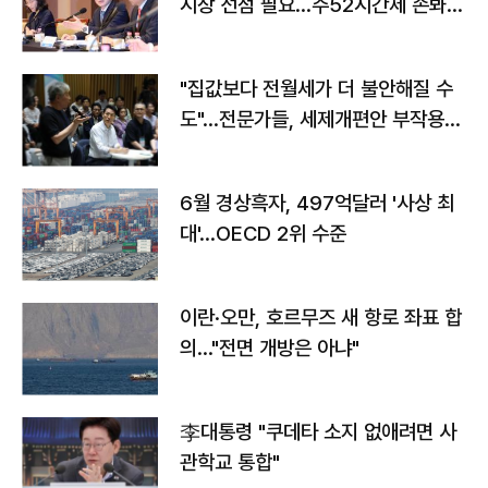
시장 선점 필요…주52시간제 손봐
야"
"집값보다 전월세가 더 불안해질 수
도"…전문가들, 세제개편안 부작용
우려
6월 경상흑자, 497억달러 '사상 최
대'…OECD 2위 수준
이란·오만, 호르무즈 새 항로 좌표 합
의…"전면 개방은 아냐"
李대통령 "쿠데타 소지 없애려면 사
관학교 통합"