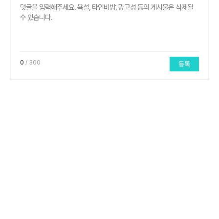
0
/ 300
등록