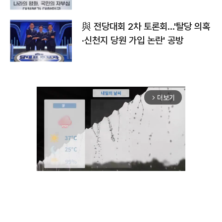
與 전당대회 2차 토론회…'탈당 의혹
·신천지 당원 가입 논란' 공방
더보기
arrow_forward_ios
Mute