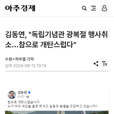
로
아
그
검
전
주
인
색
체
경
메
제
뉴
김동연, "독립기념관 광복절 행사취
소...참으로 개탄스럽다"
수원=차우열 기자
공
텍
입력 2024-08-12 19:14
유
스
트
크
기