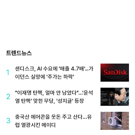
트렌드뉴스
샌디스크, AI 수요에 '매출 4.7배'…가
1
이던스 실망에 '주가는 하락'
"이재명 탄핵, 얼마 안 남았다"...'윤석
2
열 탄핵' 맞힌 무당, '성지글' 등장
중국산 에어콘을 웃돈 주고 산다...유
3
럽 열광시킨 메이디