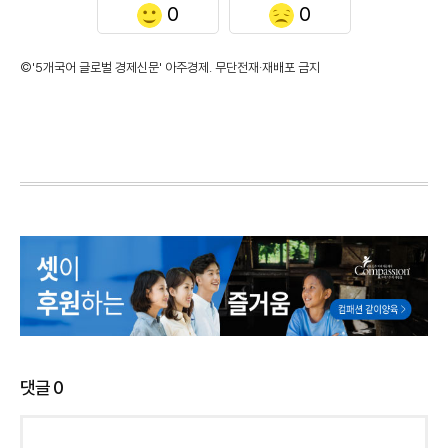
0
0
©'5개국어 글로벌 경제신문' 아주경제. 무단전재·재배포 금지
댓글
0