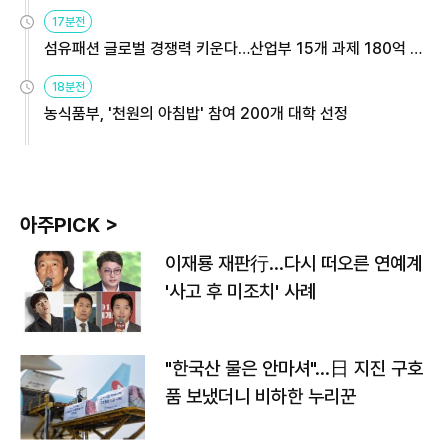
용해야
17분전
섬유패션 글로벌 경쟁력 키운다…산업부 15개 과제 180억 지
원
18분전
농식품부, '천원의 아침밥' 참여 200개 대학 선정
아주PICK >
이재룡 재판行…다시 떠오른 연예계
'사고 후 미조치' 사례
"한국산 물은 안마셔"…日 지진 구호
품 보냈더니 비하한 누리꾼