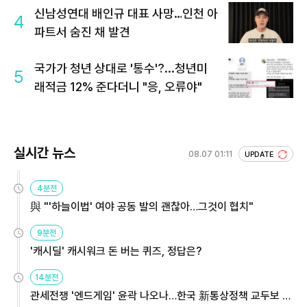
신남성연대 배인규 대표 사망…인천 아
4
파트서 숨진 채 발견
국가가 청년 상대로 '통수'?...청년미
5
래적금 12% 준다더니 "응, 오류야"
실시간 뉴스
08.07 01:11
UPDATE
4분전
與 "'하늘이법' 여야 공동 발의 괜찮아…그것이 협치"
9분전
'캐시딜' 캐시워크 돈 버는 퀴즈, 정답은?
14분전
관세전쟁 '엔드게임' 윤곽 나오나…한국 新통상정책 교두보 활