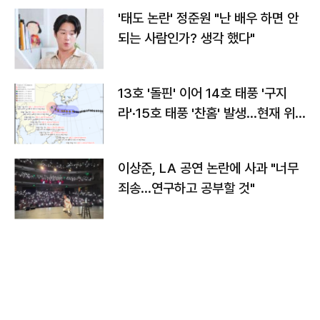
'태도 논란' 정준원 "난 배우 하면 안
되는 사람인가? 생각 했다"
13호 '돌핀' 이어 14호 태풍 '구지
라'·15호 태풍 '찬홈' 발생…현재 위
치와 이동경로는?
이상준, LA 공연 논란에 사과 "너무
죄송…연구하고 공부할 것"