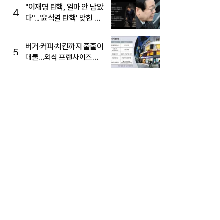
주목
"이재명 탄핵, 얼마 안 남았
4
다"...'윤석열 탄핵' 맞힌 무
당, '성지글' 등장
버거·커피·치킨까지 줄줄이
5
매물…외식 프랜차이즈
M&A '활기'