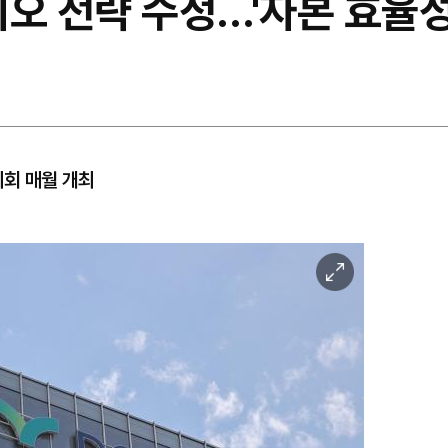
오 전략 수정…'자본 효율성
회 매월 개최
이
미
지
확
대