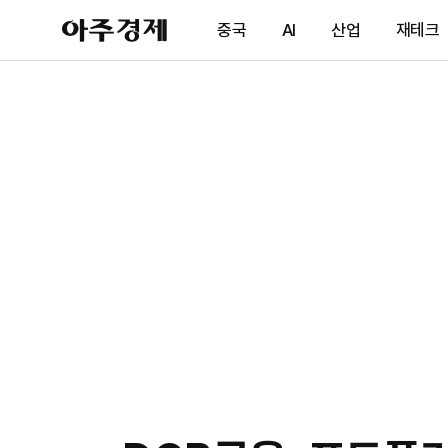
아
중국
AI
산업
재테크
주
경
제