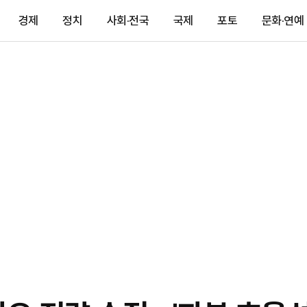
경제
정치
사회·전국
국제
포토
문화·연예