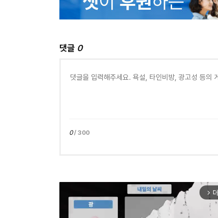
댓글
0
0
/ 300
더
arrow_forward_ios