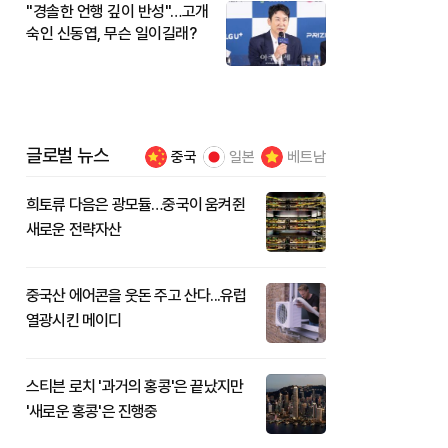
"경솔한 언행 깊이 반성"…고개
숙인 신동엽, 무슨 일이길래?
글로벌 뉴스
중국
일본
베트남
희토류 다음은 광모듈…중국이 움켜쥔
새로운 전략자산
중국산 에어콘을 웃돈 주고 산다...유럽
열광시킨 메이디
스티븐 로치 '과거의 홍콩'은 끝났지만
'새로운 홍콩'은 진행중