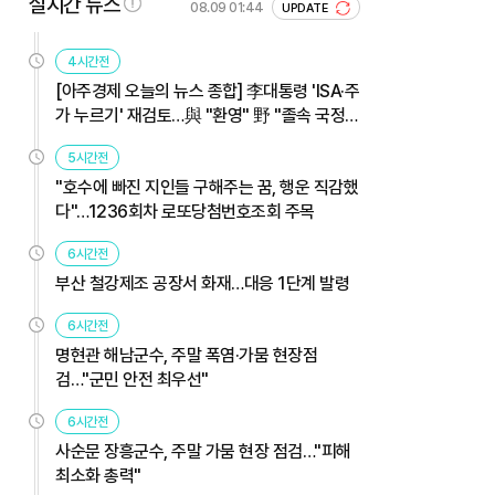
실시간 뉴스
08.09 01:44
UPDATE
4시간전
[아주경제 오늘의 뉴스 종합] 李대통령 'ISA·주
가 누르기' 재검토…與 "환영" 野 "졸속 국정"
外
5시간전
"호수에 빠진 지인들 구해주는 꿈, 행운 직감했
다"…1236회차 로또당첨번호조회 주목
6시간전
부산 철강제조 공장서 화재…대응 1단계 발령
6시간전
명현관 해남군수, 주말 폭염·가뭄 현장점
검…"군민 안전 최우선"
6시간전
사순문 장흥군수, 주말 가뭄 현장 점검…"피해
최소화 총력"