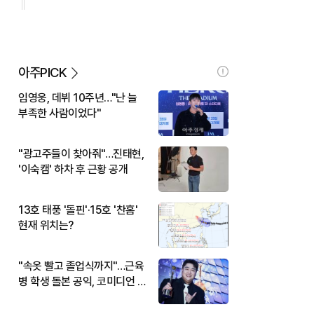
아주PICK
임영웅, 데뷔 10주년…"난 늘
부족한 사람이었다"
"광고주들이 찾아줘"…진태현,
'이숙캠' 하차 후 근황 공개
13호 태풍 '돌핀'·15호 '찬홈'
현재 위치는?
"속옷 빨고 졸업식까지"…근육
병 학생 돌본 공익, 코미디언 김
규원이었다