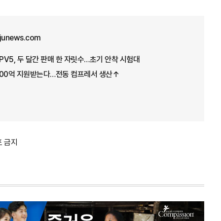
ajunews.com
아 PV5, 두 달간 판매 한 자릿수…초기 안착 시험대
100억 지원받는다…전동 컴프레서 생산↑
포 금지