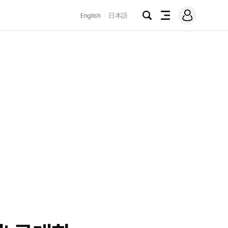
로
English
日本語
그
검
전
인
색
체
메
뉴