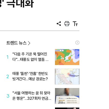
' 극대화
공
프
텍
유
린
스
트
트
크
기
트렌드 뉴스
"다음 주 기온 뚝 떨어진
1
다"…태풍도 없이 열돔 박
살 낸 '이것'
태풍 '돌핀'·'찬홈' 한반도
2
빗겨간다…예상 경로는?
"서울 여행하는 꿈 뒤 찾아
3
온 행운"…327회차 연금
복권720+ 당첨번호조회