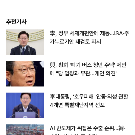
추천기사
李, 정부 세제개편안에 제동…ISA·주
가누르기안 재검토 지시
與, 황희 '폐기 버스 청년 주택' 제안
에 "당 입장과 무관…개인 의견"
李대통령, '호우피해' 안동·의성 관할
4개면 특별재난지역 선포
AI 반도체가 뒤집은 수출 순위…韓·