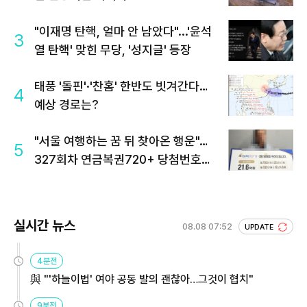
"이재명 탄핵, 얼마 안 남았다"...'윤석
3
열 탄핵' 맞힌 무당, '성지글' 등장
태풍 '돌핀'·'찬홈' 한반도 빗겨간다…
4
예상 경로는?
"서울 여행하는 꿈 뒤 찾아온 행운"…
5
327회차 연금복권720+ 당첨번호조
회 주목
실시간 뉴스
08.08 07:52
UPDATE
4분전
與 "'하늘이법' 여야 공동 발의 괜찮아…그것이 협치"
9분전