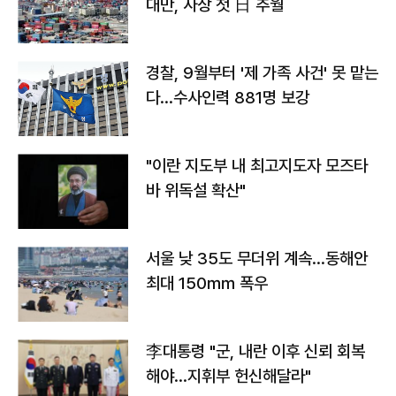
대만, 사상 첫 日 추월
경찰, 9월부터 '제 가족 사건' 못 맡는
다…수사인력 881명 보강
"이란 지도부 내 최고지도자 모즈타
바 위독설 확산"
서울 낮 35도 무더위 계속…동해안
최대 150㎜ 폭우
李대통령 "군, 내란 이후 신뢰 회복
해야…지휘부 헌신해달라"