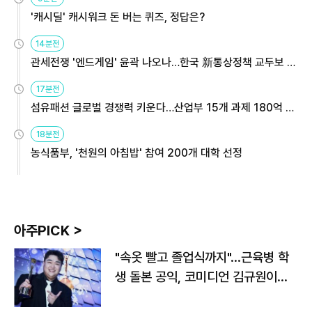
'캐시딜' 캐시워크 돈 버는 퀴즈, 정답은?
14분전
관세전쟁 '엔드게임' 윤곽 나오나…한국 新통상정책 교두보 활
용해야
17분전
섬유패션 글로벌 경쟁력 키운다…산업부 15개 과제 180억 지
원
18분전
농식품부, '천원의 아침밥' 참여 200개 대학 선정
아주PICK >
"속옷 빨고 졸업식까지"…근육병 학
생 돌본 공익, 코미디언 김규원이었
다