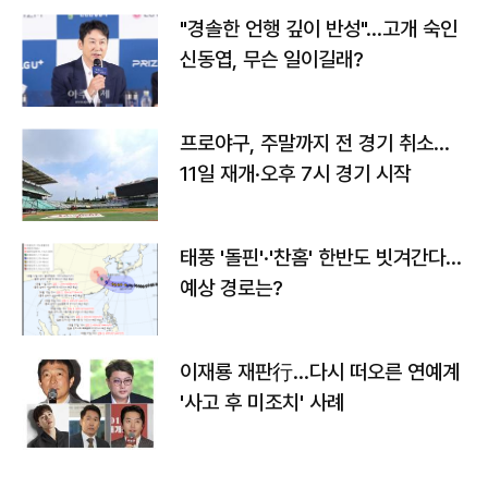
"경솔한 언행 깊이 반성"…고개 숙인
신동엽, 무슨 일이길래?
프로야구, 주말까지 전 경기 취소…
11일 재개·오후 7시 경기 시작
태풍 '돌핀'·'찬홈' 한반도 빗겨간다…
예상 경로는?
이재룡 재판行…다시 떠오른 연예계
'사고 후 미조치' 사례