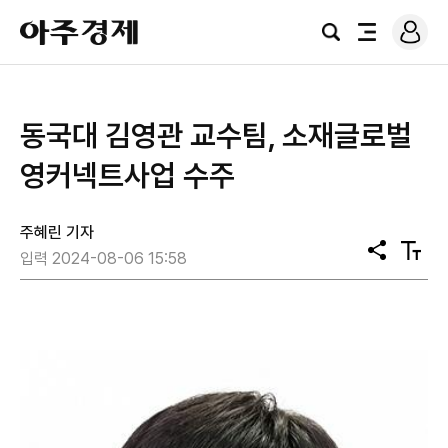
로
아
그
검
전
주
인
색
체
경
메
제
뉴
동국대 김영관 교수팀, 소재글로벌
영커넥트사업 수주
주혜린 기자
공
텍
입력 2024-08-06 15:58
유
스
트
크
기