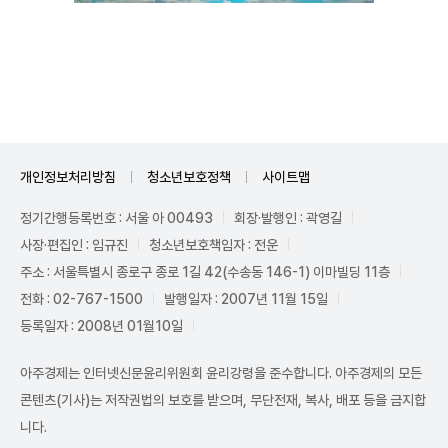
Unmute
개인정보처리방침
청소년보호정책
사이트맵
정기간행등록번호 : 서울 아 00493
회장·발행인 : 곽영길
사장·편집인 : 임규진
청소년보호책임자 : 전운
주소 : 서울특별시 종로구 종로 1길 42(수송동 146-1) 이마빌딩 11층
전화 : 02-767-1500
발행일자 : 2007년 11월 15일
등록일자 : 2008년 01월10일
아주경제는 인터넷신문윤리위원회 윤리강령을 준수합니다. 아주경제의 모든
콘텐츠(기사)는 저작권법의 보호를 받으며, 무단전재, 복사, 배포 등을 금지합
니다.