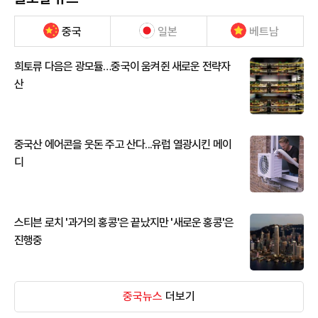
중국
일본
베트남
희토류 다음은 광모듈…중국이 움켜쥔 새로운 전략자
산
중국산 에어콘을 웃돈 주고 산다...유럽 열광시킨 메이
디
스티븐 로치 '과거의 홍콩'은 끝났지만 '새로운 홍콩'은
진행중
중국뉴스
더보기