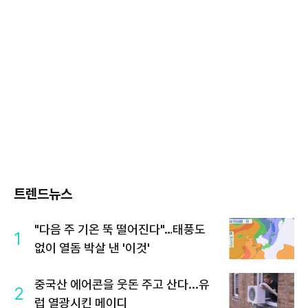
트렌드뉴스
"다음 주 기온 뚝 떨어진다"…태풍도
1
없이 열돔 박살 낸 '이것'
중국산 에어콘을 웃돈 주고 산다...유
2
럽 열광시킨 메이디