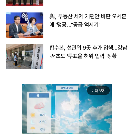
與, 부동산 세제 개편안 비판 오세훈
에 '맹공'…"공급 억제기"
합수본, 선관위 9곳 추가 압색…강남
·서초도 '투표율 허위 입력' 정황
더보기
arrow_forward_ios