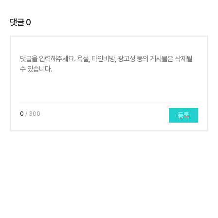
댓글
0
0
/ 300
등록