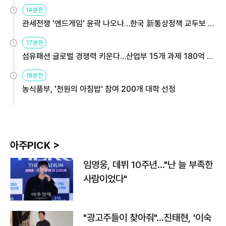
14분전
관세전쟁 '엔드게임' 윤곽 나오나…한국 新통상정책 교두보 활
용해야
17분전
섬유패션 글로벌 경쟁력 키운다…산업부 15개 과제 180억 지
원
18분전
농식품부, '천원의 아침밥' 참여 200개 대학 선정
아주PICK >
임영웅, 데뷔 10주년…"난 늘 부족한
사람이었다"
"광고주들이 찾아줘"…진태현, '이숙