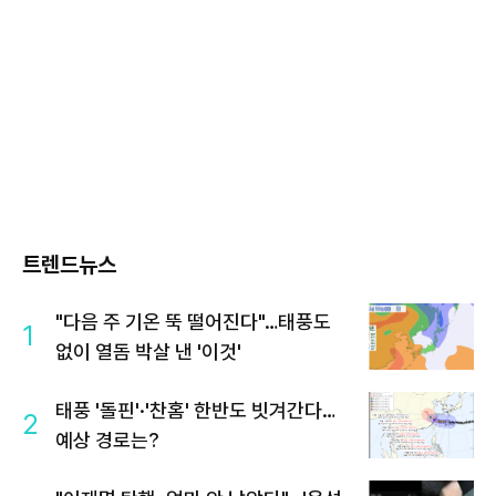
트렌드뉴스
"다음 주 기온 뚝 떨어진다"…태풍도
1
없이 열돔 박살 낸 '이것'
태풍 '돌핀'·'찬홈' 한반도 빗겨간다…
2
예상 경로는?