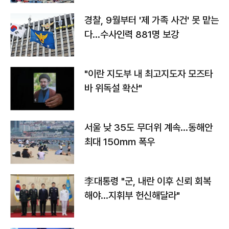
경찰, 9월부터 '제 가족 사건' 못 맡는
다…수사인력 881명 보강
"이란 지도부 내 최고지도자 모즈타
바 위독설 확산"
서울 낮 35도 무더위 계속…동해안
최대 150㎜ 폭우
李대통령 "군, 내란 이후 신뢰 회복
해야…지휘부 헌신해달라"