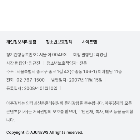
Unmute
개인정보처리방침
청소년보호정책
사이트맵
정기간행등록번호 : 서울 아 00493
회장·발행인 : 곽영길
사장·편집인 : 임규진
청소년보호책임자 : 전운
주소 : 서울특별시 종로구 종로 1길 42(수송동 146-1) 이마빌딩 11층
전화 : 02-767-1500
발행일자 : 2007년 11월 15일
등록일자 : 2008년 01월10일
아주경제는 인터넷신문윤리위원회 윤리강령을 준수합니다. 아주경제의 모든
콘텐츠(기사)는 저작권법의 보호를 받으며, 무단전재, 복사, 배포 등을 금지합
니다.
Copyright ⓒ AJUNEWS All rights reserved.