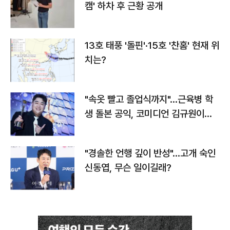
캠' 하차 후 근황 공개
13호 태풍 '돌핀'·15호 '찬홈' 현재 위
치는?
"속옷 빨고 졸업식까지"…근육병 학
생 돌본 공익, 코미디언 김규원이었
다
"경솔한 언행 깊이 반성"…고개 숙인
신동엽, 무슨 일이길래?