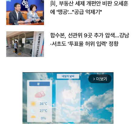
與, 부동산 세제 개편안 비판 오세훈
에 '맹공'…"공급 억제기"
합수본, 선관위 9곳 추가 압색…강남
·서초도 '투표율 허위 입력' 정황
더보기
arrow_forward_ios