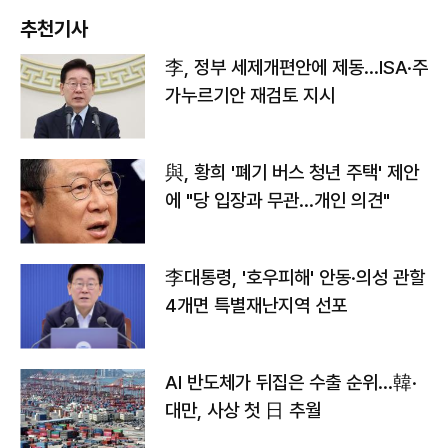
추천기사
李, 정부 세제개편안에 제동…ISA·주
가누르기안 재검토 지시
與, 황희 '폐기 버스 청년 주택' 제안
에 "당 입장과 무관…개인 의견"
李대통령, '호우피해' 안동·의성 관할
4개면 특별재난지역 선포
AI 반도체가 뒤집은 수출 순위…韓·
대만, 사상 첫 日 추월