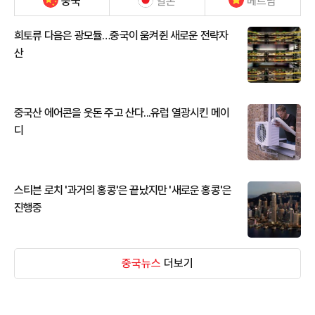
중국
일본
베트남
희토류 다음은 광모듈…중국이 움켜쥔 새로운 전략자
산
중국산 에어콘을 웃돈 주고 산다...유럽 열광시킨 메이
디
스티븐 로치 '과거의 홍콩'은 끝났지만 '새로운 홍콩'은
진행중
중국뉴스
더보기