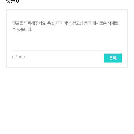
댓글
0
0
/ 300
등록