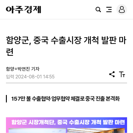
로
아
그
검
전
주
인
색
체
경
메
제
뉴
함양군, 중국 수출시장 개척 발판 마
련
함양=박연진 기자
공
텍
입력 2024-08-01 14:55
유
스
트
크
기
157만 불 수출협약·업무협약 체결로 중국 진출 본격화