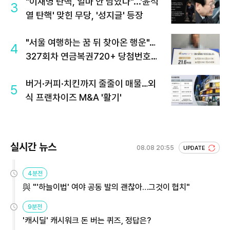
"이재명 탄핵, 얼마 안 남았다"...'윤석
3
열 탄핵' 맞힌 무당, '성지글' 등장
"서울 여행하는 꿈 뒤 찾아온 행운"…
4
327회차 연금복권720+ 당첨번호조
회 주목
버거·커피·치킨까지 줄줄이 매물…외
5
식 프랜차이즈 M&A '활기'
실시간 뉴스
08.08 20:55
UPDATE
4분전
與 "'하늘이법' 여야 공동 발의 괜찮아…그것이 협치"
9분전
'캐시딜' 캐시워크 돈 버는 퀴즈, 정답은?