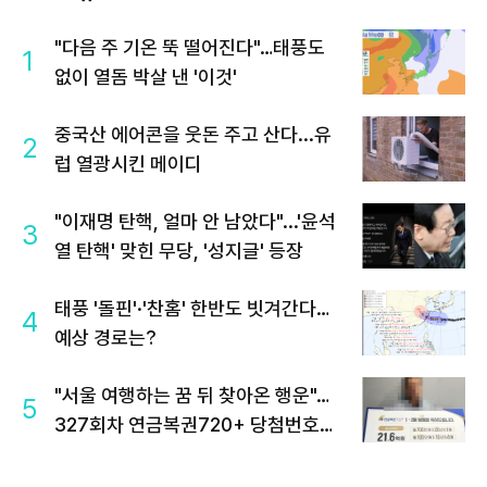
"다음 주 기온 뚝 떨어진다"…태풍도
1
없이 열돔 박살 낸 '이것'
중국산 에어콘을 웃돈 주고 산다...유
2
럽 열광시킨 메이디
"이재명 탄핵, 얼마 안 남았다"...'윤석
3
열 탄핵' 맞힌 무당, '성지글' 등장
태풍 '돌핀'·'찬홈' 한반도 빗겨간다…
4
예상 경로는?
"서울 여행하는 꿈 뒤 찾아온 행운"…
5
327회차 연금복권720+ 당첨번호조
회 주목