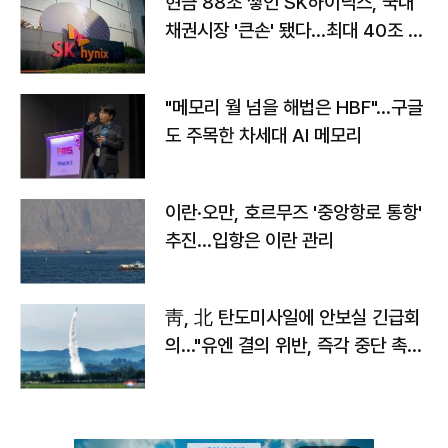
현금 88조 쌓인 SK하이닉스, 국내
채권시장 '큰손' 됐다…최대 40조 투
자
"메모리 월 넘을 해법은 HBF"…구글
도 주목한 차세대 AI 메모리
이란·오만, 호르무즈 '중앙항로 통항'
추진…입항은 이란 관리
靑, 北 탄도미사일에 안보실 긴급회
의…"유엔 결의 위반, 즉각 중단 촉
구"