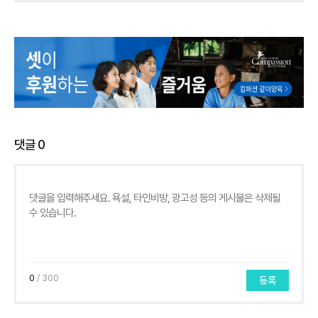
댓글
0
0
/ 300
등록