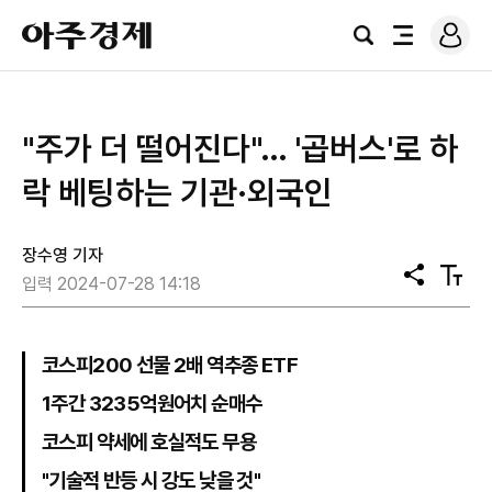
로
아
그
검
전
주
인
색
체
경
메
제
뉴
"주가 더 떨어진다"… '곱버스'로 하
락 베팅하는 기관·외국인
장수영 기자
공
텍
입력 2024-07-28 14:18
유
스
트
크
기
코스피200 선물 2배 역추종 ETF
1주간 3235억원어치 순매수
코스피 약세에 호실적도 무용
"기술적 반등 시 강도 낮을 것"