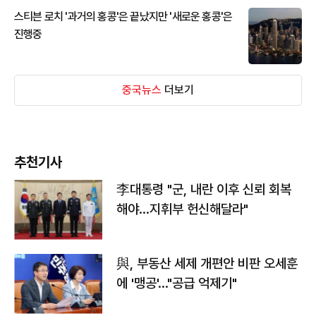
스티븐 로치 '과거의 홍콩'은 끝났지만 '새로운 홍콩'은
진행중
중국뉴스
더보기
추천기사
李대통령 "군, 내란 이후 신뢰 회복
해야…지휘부 헌신해달라"
與, 부동산 세제 개편안 비판 오세훈
에 '맹공'…"공급 억제기"