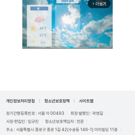
더보기
arrow_forward_ios
Mute
개인정보처리방침
청소년보호정책
사이트맵
정기간행등록번호 : 서울 아 00493
회장·발행인 : 곽영길
사장·편집인 : 임규진
청소년보호책임자 : 전운
주소 : 서울특별시 종로구 종로 1길 42(수송동 146-1) 이마빌딩 11층