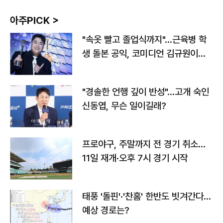
아주PICK >
"속옷 빨고 졸업식까지"…근육병 학
생 돌본 공익, 코미디언 김규원이었
다
"경솔한 언행 깊이 반성"…고개 숙인
신동엽, 무슨 일이길래?
프로야구, 주말까지 전 경기 취소…
11일 재개·오후 7시 경기 시작
태풍 '돌핀'·'찬홈' 한반도 빗겨간다…
예상 경로는?