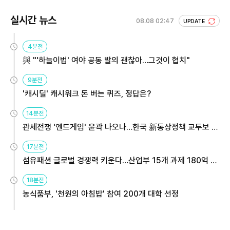
실시간 뉴스
08.08 02:47
UPDATE
4분전
與 "'하늘이법' 여야 공동 발의 괜찮아…그것이 협치"
9분전
'캐시딜' 캐시워크 돈 버는 퀴즈, 정답은?
14분전
관세전쟁 '엔드게임' 윤곽 나오나…한국 新통상정책 교두보 활
용해야
17분전
섬유패션 글로벌 경쟁력 키운다…산업부 15개 과제 180억 지
원
18분전
농식품부, '천원의 아침밥' 참여 200개 대학 선정