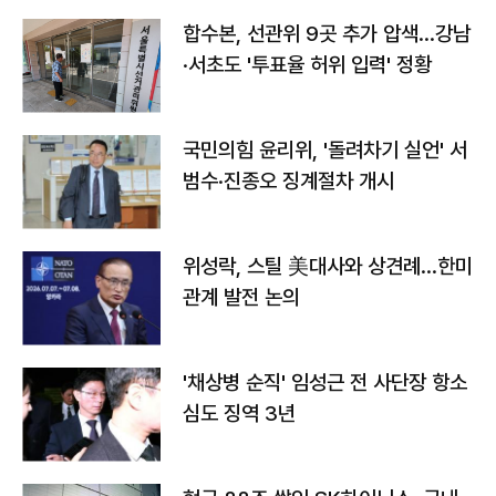
합수본, 선관위 9곳 추가 압색…강남
·서초도 '투표율 허위 입력' 정황
국민의힘 윤리위, '돌려차기 실언' 서
범수·진종오 징계절차 개시
위성락, 스틸 美대사와 상견례…한미
관계 발전 논의
'채상병 순직' 임성근 전 사단장 항소
심도 징역 3년