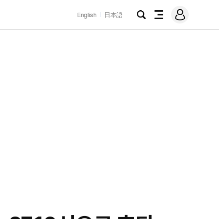
로
English
日本語
그
검
전
인
색
체
메
뉴