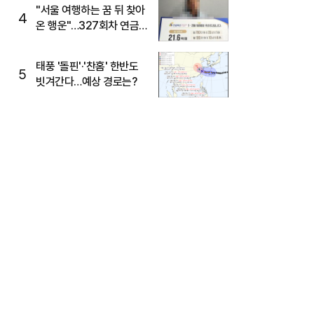
"서울 여행하는 꿈 뒤 찾아
4
온 행운"…327회차 연금
복권720+ 당첨번호조회
주목
태풍 '돌핀'·'찬홈' 한반도
5
빗겨간다…예상 경로는?