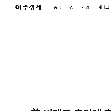
아
중국
AI
산업
재테크
주
경
제