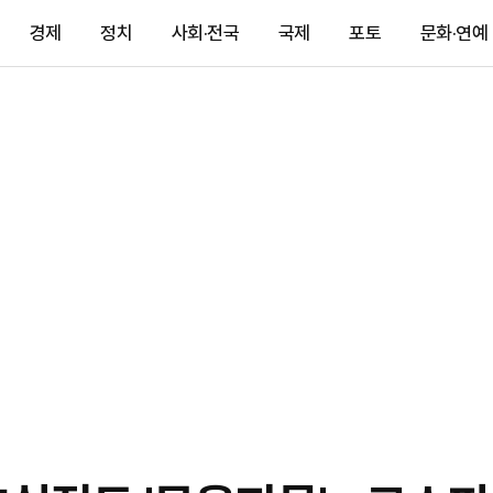
경제
정치
사회·전국
국제
포토
문화·연예