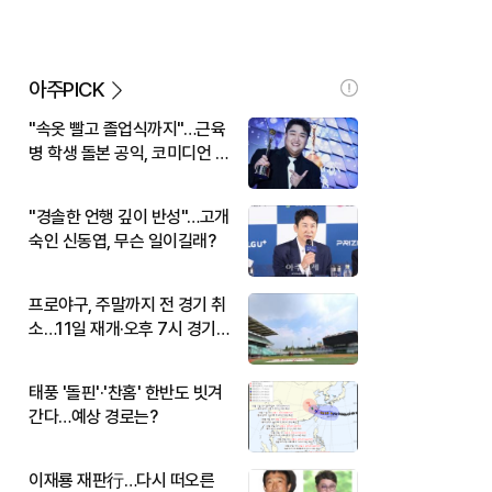
아주PICK
"속옷 빨고 졸업식까지"…근육
병 학생 돌본 공익, 코미디언 김
규원이었다
"경솔한 언행 깊이 반성"…고개
숙인 신동엽, 무슨 일이길래?
프로야구, 주말까지 전 경기 취
소…11일 재개·오후 7시 경기
시작
태풍 '돌핀'·'찬홈' 한반도 빗겨
간다…예상 경로는?
이재룡 재판行…다시 떠오른