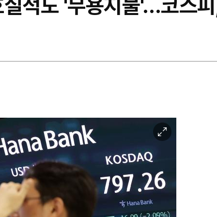
실적도 '무용지물'…코스피,
이
미
지
확
대