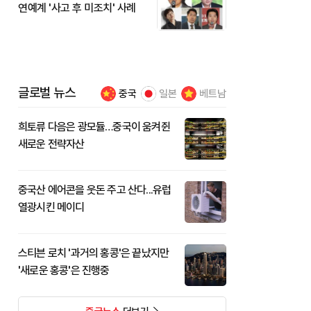
연예계 '사고 후 미조치' 사례
글로벌 뉴스
중국
일본
베트남
희토류 다음은 광모듈…중국이 움켜쥔
새로운 전략자산
중국산 에어콘을 웃돈 주고 산다...유럽
열광시킨 메이디
스티븐 로치 '과거의 홍콩'은 끝났지만
'새로운 홍콩'은 진행중