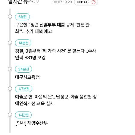
실시간 뉴스
08.07 19:20
UPDATE
6분전
구윤철 "청년·신혼부부 대출 규제 '핀셋 완
화'"…추가 대책 예고
14분전
경찰, 9월부터 '제 가족 사건' 못 맡는다…수사
인력 881명 보강
34분전
대구시교육청
47분전
예술로 연 '마음의 문'…달성군, 예술 융합형 장
애인식개선 교육 실시
1시간전
[인사] 해양수산부