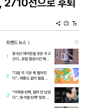
 2710선으로 후퇴
공
프
텍
유
린
스
트
트
크
기
트렌드 뉴스
중국산 에어콘을 웃돈 주고
1
산다...유럽 열광시킨 메이
디
"다음 주 기온 뚝 떨어진
2
다"…태풍도 없이 열돔 박
살 낸 '이것'
"이재명 탄핵, 얼마 안 남았
3
다"...'윤석열 탄핵' 맞힌 무
당, '성지글' 등장