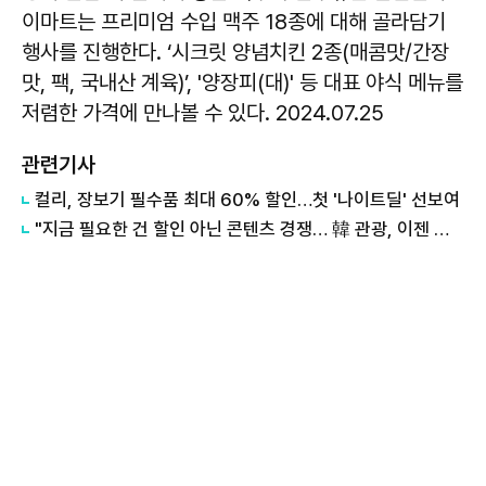
이마트는 프리미엄 수입 맥주 18종에 대해 골라담기
행사를 진행한다. ‘시크릿 양념치킨 2종(매콤맛/간장
맛, 팩, 국내산 계육)’, '양장피(대)' 등 대표 야식 메뉴를
저렴한 가격에 만나볼 수 있다. 2024.07.25
관련기사
컬리, 장보기 필수품 최대 60% 할인…첫 '나이트딜' 선보여
"지금 필요한 건 할인 아닌 콘텐츠 경쟁… 韓 관광, 이젠 제값 받아야"