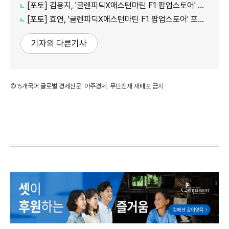
[포토] 김용지, '글렌피딕X애스턴마틴 F1 팝업스토어' 포토콜 참석
[포토] 효연, '글렌피딕X애스턴마틴 F1 팝업스토어' 포토콜 참석
기자의 다른기사
©'5개국어 글로벌 경제신문' 아주경제. 무단전재·재배포 금지