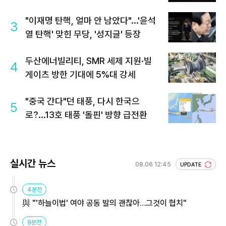
"이재명 탄핵, 얼마 안 남았다"...'윤석
3
열 탄핵' 맞힌 무당, '성지글' 등장
두산에너빌리티, SMR 세제 지원·빌
4
게이츠 방한 기대에 5%대 강세
"중국 간다"던 태풍, 다시 한국으
5
로?...13호 태풍 '돌핀' 방향 급전환
실시간 뉴스
08.06 12:45
UPDATE
4분전
與 "'하늘이법' 여야 공동 발의 괜찮아…그것이 협치"
9분전