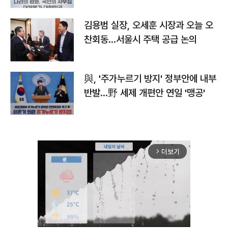
김용범 실장, 오세훈 시장과 오늘 오
찬회동...서울시 주택 공급 논의
與, '주가누르기 방지' 정부안에 내부
반발…野 세제 개편안 연일 '맹공'
더보기
arrow_forward_ios