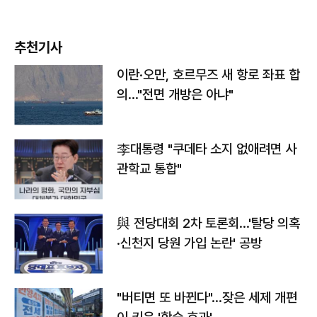
추천기사
이란·오만, 호르무즈 새 항로 좌표 합
의…"전면 개방은 아냐"
李대통령 "쿠데타 소지 없애려면 사
관학교 통합"
與 전당대회 2차 토론회…'탈당 의혹
·신천지 당원 가입 논란' 공방
"버티면 또 바뀐다"…잦은 세제 개편