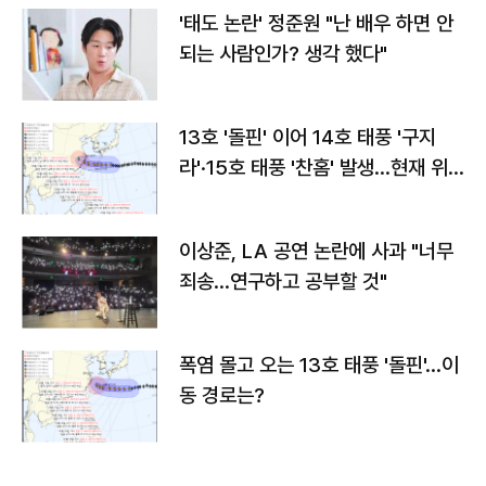
'태도 논란' 정준원 "난 배우 하면 안
되는 사람인가? 생각 했다"
13호 '돌핀' 이어 14호 태풍 '구지
라'·15호 태풍 '찬홈' 발생…현재 위
치와 이동경로는?
이상준, LA 공연 논란에 사과 "너무
죄송…연구하고 공부할 것"
폭염 몰고 오는 13호 태풍 '돌핀'…이
동 경로는?