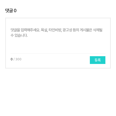
댓글
0
0
/ 300
등록