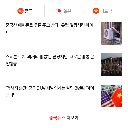
중국
일본
베트남
중국산 에어콘을 웃돈 주고 산다...유럽 열광시킨 메이
디
스티븐 로치 '과거의 홍콩'은 끝났지만 '새로운 홍콩'은
진행중
'역사적 순간' 중국 DUV 개발업체는 설립 3년된 '아이
성나'
중국뉴스
더보기