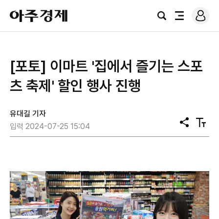
로
아
그
검
전
주
인
색
체
경
메
제
뉴
[포토] 이마트 '집에서 즐기는 스포
츠 축제' 할인 행사 진행
유대길 기자
공
텍
입력 2024-07-25 15:04
유
스
트
크
기