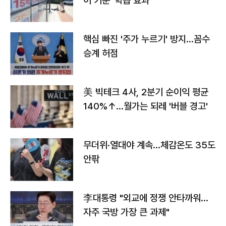
이 키운 '학습 효과'
핵심 빠진 '주가 누르기' 방지…꼼수
승계 허점
美 빅테크 4사, 2분기 순이익 평균
140%↑…월가는 되레 '버블 경고'
무더위·열대야 계속…체감온도 35도
안팎
李대통령 "외교에 정쟁 안타까워…
자주 국방 가장 큰 과제"