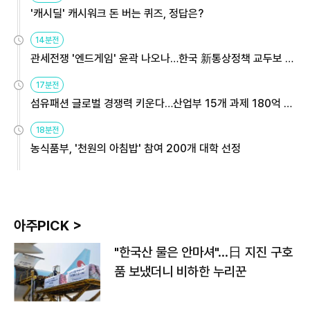
'캐시딜' 캐시워크 돈 버는 퀴즈, 정답은?
14분전
관세전쟁 '엔드게임' 윤곽 나오나…한국 新통상정책 교두보 활
용해야
17분전
섬유패션 글로벌 경쟁력 키운다…산업부 15개 과제 180억 지
원
18분전
농식품부, '천원의 아침밥' 참여 200개 대학 선정
아주PICK >
"한국산 물은 안마셔"…日 지진 구호
품 보냈더니 비하한 누리꾼