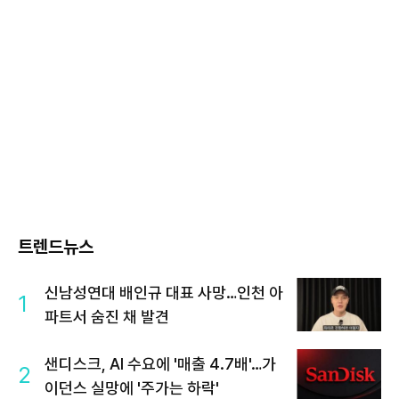
트렌드뉴스
신남성연대 배인규 대표 사망…인천 아
1
파트서 숨진 채 발견
샌디스크, AI 수요에 '매출 4.7배'…가
2
이던스 실망에 '주가는 하락'