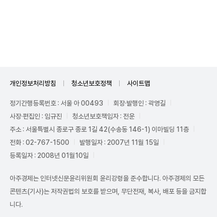
Unmute
개인정보처리방침
청소년보호정책
사이트맵
정기간행등록번호 : 서울 아 00493
회장·발행인 : 곽영길
사장·편집인 : 임규진
청소년보호책임자 : 전운
주소 : 서울특별시 종로구 종로 1길 42(수송동 146-1) 이마빌딩 11층
전화 : 02-767-1500
발행일자 : 2007년 11월 15일
등록일자 : 2008년 01월10일
아주경제는 인터넷신문윤리위원회 윤리강령을 준수합니다. 아주경제의 모든
콘텐츠(기사)는 저작권법의 보호를 받으며, 무단전재, 복사, 배포 등을 금지합
니다.