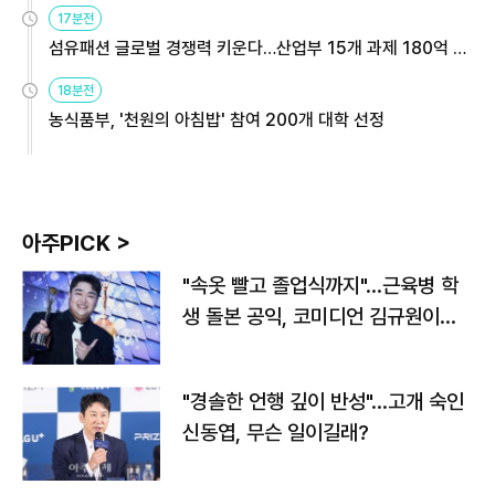
용해야
17분전
섬유패션 글로벌 경쟁력 키운다…산업부 15개 과제 180억 지
원
18분전
농식품부, '천원의 아침밥' 참여 200개 대학 선정
아주PICK >
"속옷 빨고 졸업식까지"…근육병 학
생 돌본 공익, 코미디언 김규원이었
다
"경솔한 언행 깊이 반성"…고개 숙인
신동엽, 무슨 일이길래?