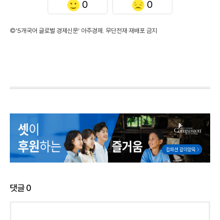
0
0
©'5개국어 글로벌 경제신문' 아주경제. 무단전재·재배포 금지
댓글
0