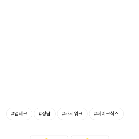
#앱테크
#정답
#캐시워크
#페이크삭스