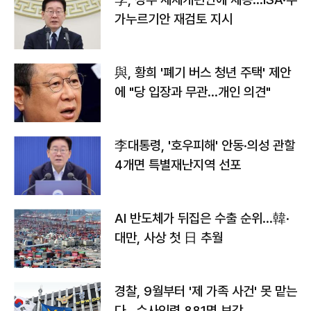
가누르기안 재검토 지시
與, 황희 '폐기 버스 청년 주택' 제안
에 "당 입장과 무관…개인 의견"
李대통령, '호우피해' 안동·의성 관할
4개면 특별재난지역 선포
AI 반도체가 뒤집은 수출 순위…韓·
대만, 사상 첫 日 추월
경찰, 9월부터 '제 가족 사건' 못 맡는
다…수사인력 881명 보강