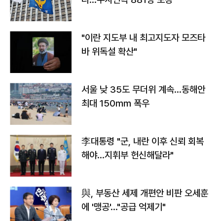
"이란 지도부 내 최고지도자 모즈타
바 위독설 확산"
서울 낮 35도 무더위 계속…동해안
최대 150㎜ 폭우
李대통령 "군, 내란 이후 신뢰 회복
해야…지휘부 헌신해달라"
與, 부동산 세제 개편안 비판 오세훈
에 '맹공'…"공급 억제기"