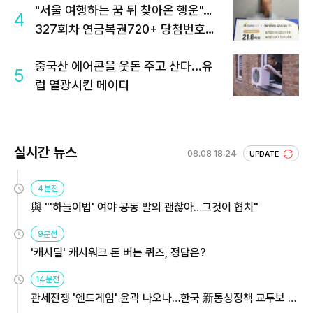
"서울 여행하는 꿈 뒤 찾아온 행운"…
4
327회차 연금복권720+ 당첨번호조
회 주목
중국산 에어콘을 웃돈 주고 산다...유
5
럽 열광시킨 메이디
실시간 뉴스
08.08 18:24
UPDATE
4분전
與 "'하늘이법' 여야 공동 발의 괜찮아…그것이 협치"
9분전
'캐시딜' 캐시워크 돈 버는 퀴즈, 정답은?
14분전
관세전쟁 '엔드게임' 윤곽 나오나…한국 新통상정책 교두보 활