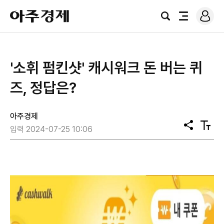
로
아
그
검
전
주
인
색
체
경
메
제
뉴
'소휘 펌킨샷' 캐시워크 돈 버는 퀴
즈, 정답은?
아주경제
공
텍
입력 2024-07-25 10:06
유
스
트
크
기