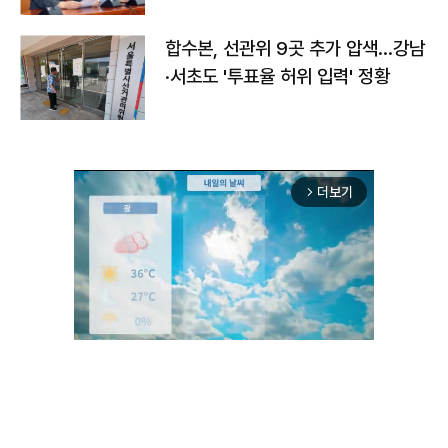
합수본, 선관위 9곳 추가 압색…강남
·서초도 '투표율 허위 입력' 정황
더보기
arrow_forward_ios
Unmute