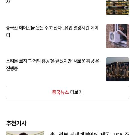
산
중국산 에어콘을 웃돈 주고 산다...유럽 열광시킨 메이
디
스티븐 로치 '과거의 홍콩'은 끝났지만 '새로운 홍콩'은
진행중
중국뉴스
더보기
추천기사
李, 정부 세제개편안에 제동…ISA·주