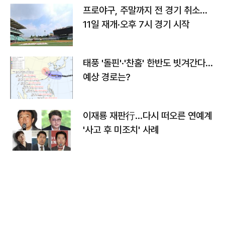
프로야구, 주말까지 전 경기 취소…
11일 재개·오후 7시 경기 시작
태풍 '돌핀'·'찬홈' 한반도 빗겨간다…
예상 경로는?
이재룡 재판行…다시 떠오른 연예계
'사고 후 미조치' 사례