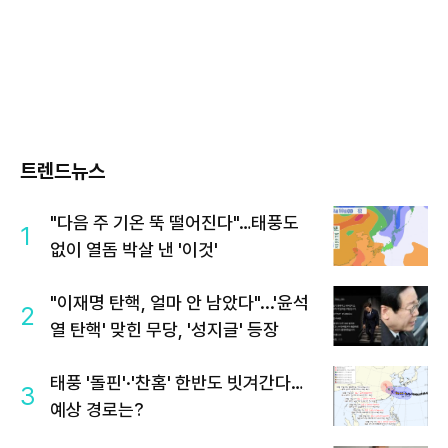
트렌드뉴스
"다음 주 기온 뚝 떨어진다"…태풍도
1
없이 열돔 박살 낸 '이것'
"이재명 탄핵, 얼마 안 남았다"...'윤석
2
열 탄핵' 맞힌 무당, '성지글' 등장
태풍 '돌핀'·'찬홈' 한반도 빗겨간다…
3
예상 경로는?