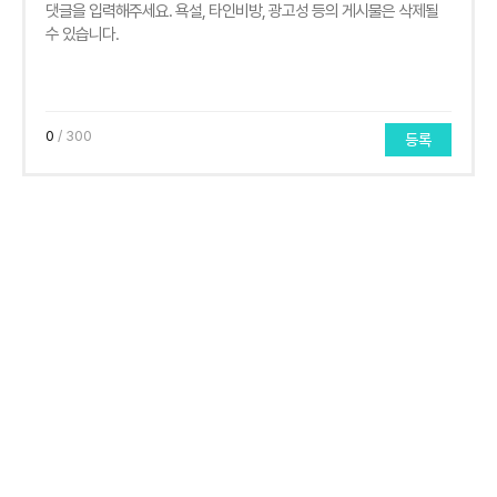
0
/ 300
등록