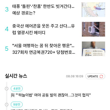
태풍 '돌핀'·'찬홈' 한반도 빗겨간다…
3
예상 경로는?
중국산 에어콘을 웃돈 주고 산다...유
4
럽 열광시킨 메이디
"서울 여행하는 꿈 뒤 찾아온 행운"…
5
327회차 연금복권720+ 당첨번호조
회 주목
실시간 뉴스
08.08 16:09
UPDATE
4분전
與 "'하늘이법' 여야 공동 발의 괜찮아…그것이 협치"
9분전