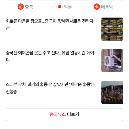
중국
일본
베트남
희토류 다음은 광모듈…중국이 움켜쥔 새로운 전략자
산
중국산 에어콘을 웃돈 주고 산다...유럽 열광시킨 메이
디
스티븐 로치 '과거의 홍콩'은 끝났지만 '새로운 홍콩'은
진행중
중국뉴스
더보기