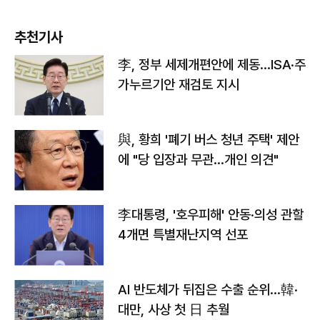
추천기사
李, 정부 세제개편안에 제동…ISA·주
가누르기안 재검토 지시
與, 황희 '폐기 버스 청년 주택' 제안
에 "당 입장과 무관…개인 의견"
李대통령, '호우피해' 안동·의성 관할
4개면 특별재난지역 선포
AI 반도체가 뒤집은 수출 순위…韓·
대만, 사상 첫 日 추월