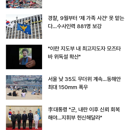
경찰, 9월부터 '제 가족 사건' 못 맡는
다…수사인력 881명 보강
"이란 지도부 내 최고지도자 모즈타
바 위독설 확산"
서울 낮 35도 무더위 계속…동해안
최대 150㎜ 폭우
李대통령 "군, 내란 이후 신뢰 회복
해야…지휘부 헌신해달라"