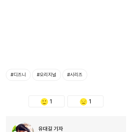
#디즈니
#오리지널
#시리즈
1
1
유대길 기자