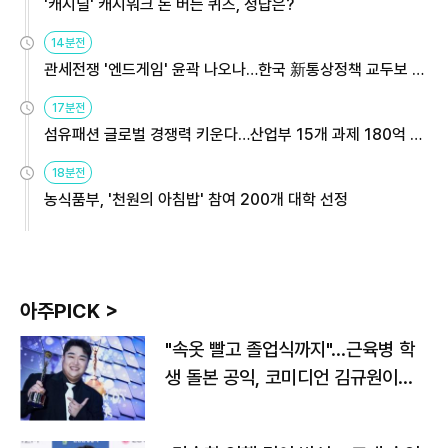
'캐시딜' 캐시워크 돈 버는 퀴즈, 정답은?
14분전
관세전쟁 '엔드게임' 윤곽 나오나…한국 新통상정책 교두보 활
용해야
17분전
섬유패션 글로벌 경쟁력 키운다…산업부 15개 과제 180억 지
원
18분전
농식품부, '천원의 아침밥' 참여 200개 대학 선정
아주PICK >
"속옷 빨고 졸업식까지"…근육병 학
생 돌본 공익, 코미디언 김규원이었
다