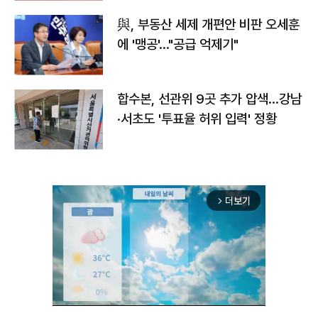
與, 부동산 세제 개편안 비판 오세훈
에 '맹공'…"공급 억제기"
합수본, 선관위 9곳 추가 압색…강남
·서초도 '투표율 허위 입력' 정황
더보기
arrow_forward_ios