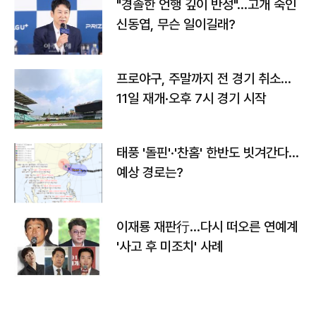
"경솔한 언행 깊이 반성"…고개 숙인
신동엽, 무슨 일이길래?
프로야구, 주말까지 전 경기 취소…
11일 재개·오후 7시 경기 시작
태풍 '돌핀'·'찬홈' 한반도 빗겨간다…
예상 경로는?
이재룡 재판行…다시 떠오른 연예계
'사고 후 미조치' 사례