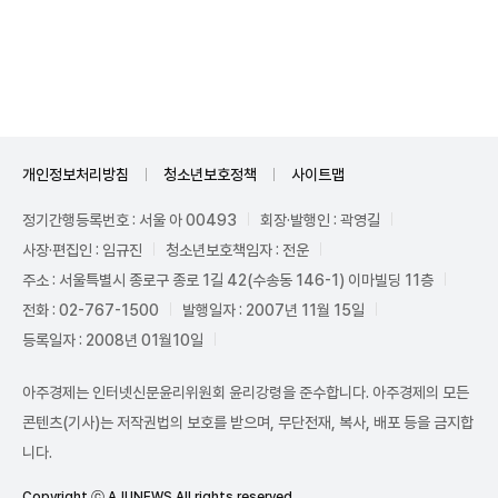
Unmute
개인정보처리방침
청소년보호정책
사이트맵
정기간행등록번호 : 서울 아 00493
회장·발행인 : 곽영길
사장·편집인 : 임규진
청소년보호책임자 : 전운
주소 : 서울특별시 종로구 종로 1길 42(수송동 146-1) 이마빌딩 11층
전화 : 02-767-1500
발행일자 : 2007년 11월 15일
등록일자 : 2008년 01월10일
아주경제는 인터넷신문윤리위원회 윤리강령을 준수합니다. 아주경제의 모든
콘텐츠(기사)는 저작권법의 보호를 받으며, 무단전재, 복사, 배포 등을 금지합
니다.
Copyright ⓒ AJUNEWS All rights reserved.