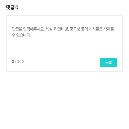
댓글
0
0
/ 300
등록