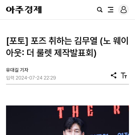
로
아
그
검
전
주
인
색
체
경
메
제
뉴
[포토] 포즈 취하는 김무열 (노 웨이
아웃: 더 룰렛 제작발표회)
유대길 기자
공
텍
입력 2024-07-24 22:29
유
스
트
크
기