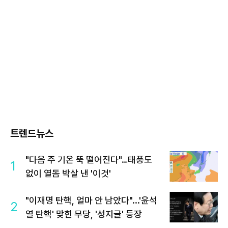
트렌드뉴스
"다음 주 기온 뚝 떨어진다"…태풍도
1
없이 열돔 박살 낸 '이것'
"이재명 탄핵, 얼마 안 남았다"...'윤석
2
열 탄핵' 맞힌 무당, '성지글' 등장