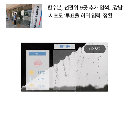
합수본, 선관위 9곳 추가 압색…강남
·서초도 '투표율 허위 입력' 정황
더보기
arrow_forward_ios
Mute