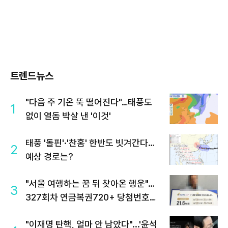
트렌드뉴스
"다음 주 기온 뚝 떨어진다"…태풍도
1
없이 열돔 박살 낸 '이것'
태풍 '돌핀'·'찬홈' 한반도 빗겨간다…
2
예상 경로는?
"서울 여행하는 꿈 뒤 찾아온 행운"…
3
327회차 연금복권720+ 당첨번호조
회 주목
"이재명 탄핵, 얼마 안 남았다"...'윤석