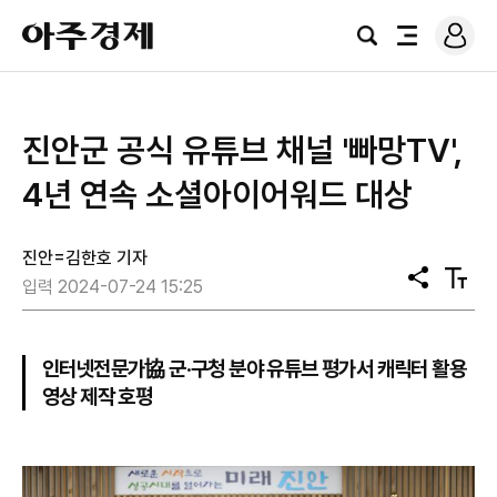
로
아
그
검
전
주
인
색
체
경
메
제
뉴
진안군 공식 유튜브 채널 '빠망TV',
4년 연속 소셜아이어워드 대상
진안=김한호 기자
공
텍
입력 2024-07-24 15:25
유
스
트
크
기
인터넷전문가協 군·구청 분야 유튜브 평가서 캐릭터 활용
영상 제작 호평