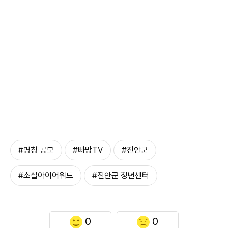
#명칭 공모
#빠망TV
#진안군
#소셜아이어워드
#진안군 청년센터
0
0