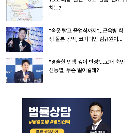
치는?
"속옷 빨고 졸업식까지"…근육병 학
생 돌본 공익, 코미디언 김규원이었
다
"경솔한 언행 깊이 반성"…고개 숙인
신동엽, 무슨 일이길래?