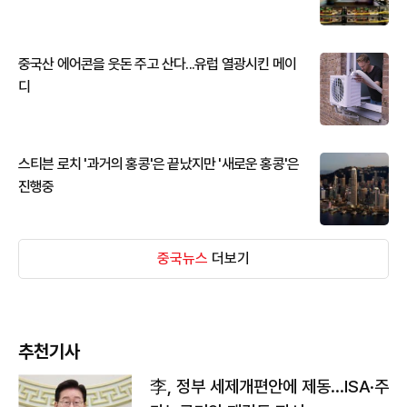
중국산 에어콘을 웃돈 주고 산다...유럽 열광시킨 메이
디
스티븐 로치 '과거의 홍콩'은 끝났지만 '새로운 홍콩'은
진행중
중국뉴스
더보기
추천기사
李, 정부 세제개편안에 제동…ISA·주