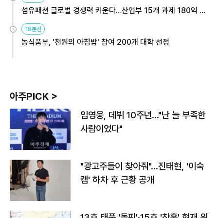
섬유패션 글로벌 경쟁력 키운다…산업부 15개 과제 180억 지
원
18분전
농식품부, '천원의 아침밥' 참여 200개 대학 선정
아주PICK >
임영웅, 데뷔 10주년…"난 늘 부족한
사람이었다"
"광고주들이 찾아줘"…진태현, '이숙
캠' 하차 후 근황 공개
13호 태풍 '돌핀'·15호 '찬홈' 현재 위