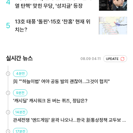
4
열 탄핵' 맞힌 무당, '성지글' 등장
13호 태풍 '돌핀'·15호 '찬홈' 현재 위
5
치는?
실시간 뉴스
08.09 04:11
UPDATE
4분전
與 "'하늘이법' 여야 공동 발의 괜찮아…그것이 협치"
9분전
'캐시딜' 캐시워크 돈 버는 퀴즈, 정답은?
14분전
관세전쟁 '엔드게임' 윤곽 나오나…한국 新통상정책 교두보 활
용해야
17분전