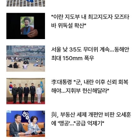
"이란 지도부 내 최고지도자 모즈타
바 위독설 확산"
서울 낮 35도 무더위 계속…동해안
최대 150㎜ 폭우
李대통령 "군, 내란 이후 신뢰 회복
해야…지휘부 헌신해달라"
與, 부동산 세제 개편안 비판 오세훈
에 '맹공'…"공급 억제기"