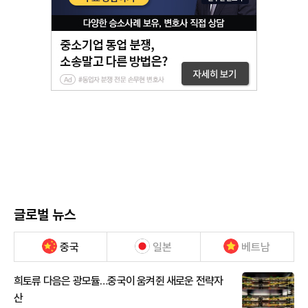
글로벌 뉴스
중국
일본
베트남
희토류 다음은 광모듈…중국이 움켜쥔 새로운 전략자
산