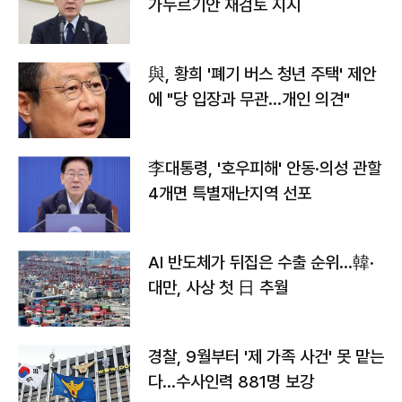
가누르기안 재검토 지시
與, 황희 '폐기 버스 청년 주택' 제안
에 "당 입장과 무관…개인 의견"
李대통령, '호우피해' 안동·의성 관할
4개면 특별재난지역 선포
AI 반도체가 뒤집은 수출 순위…韓·
대만, 사상 첫 日 추월
경찰, 9월부터 '제 가족 사건' 못 맡는
다…수사인력 881명 보강