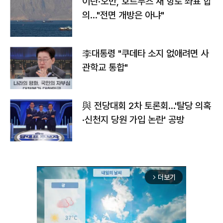
이란·오만, 호르무즈 새 항로 좌표 합
의…"전면 개방은 아냐"
李대통령 "쿠데타 소지 없애려면 사
관학교 통합"
與 전당대회 2차 토론회…'탈당 의혹
·신천지 당원 가입 논란' 공방
더보기
arrow_forward_ios