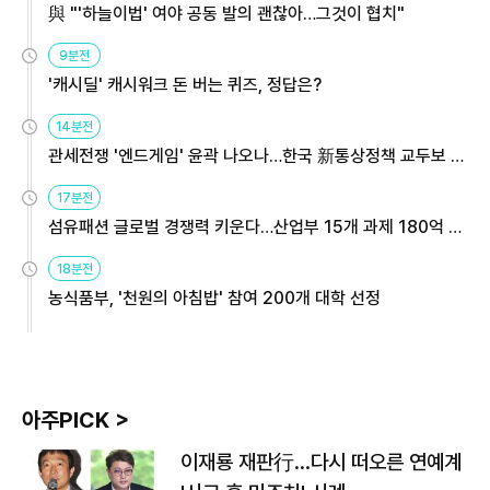
與 "'하늘이법' 여야 공동 발의 괜찮아…그것이 협치"
9분전
'캐시딜' 캐시워크 돈 버는 퀴즈, 정답은?
14분전
관세전쟁 '엔드게임' 윤곽 나오나…한국 新통상정책 교두보 활
용해야
17분전
섬유패션 글로벌 경쟁력 키운다…산업부 15개 과제 180억 지
원
18분전
농식품부, '천원의 아침밥' 참여 200개 대학 선정
아주PICK >
이재룡 재판行…다시 떠오른 연예계