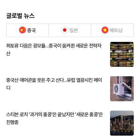
글로벌 뉴스
중국
일본
베트남
희토류 다음은 광모듈…중국이 움켜쥔 새로운 전략자
산
중국산 에어콘을 웃돈 주고 산다...유럽 열광시킨 메이
디
스티븐 로치 '과거의 홍콩'은 끝났지만 '새로운 홍콩'은
진행중