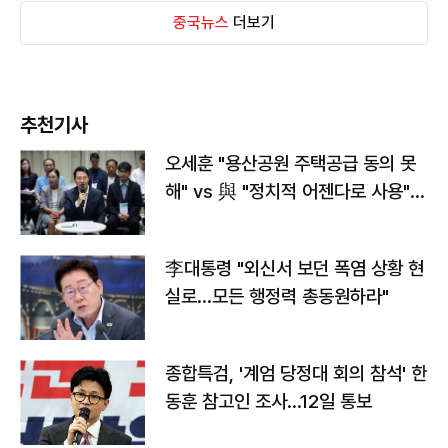
중국뉴스
더보기
추천기사
오세훈 "용산공원 주택공급 동의 못
해" vs 與 "정치적 어젠다로 사용"
맞불
李대통령 "외신서 보던 폭염 상황 현
실로…모든 행정력 총동원하라"
종합특검, '계엄 당정대 회의 참석' 한
동훈 참고인 조사...12일 통보