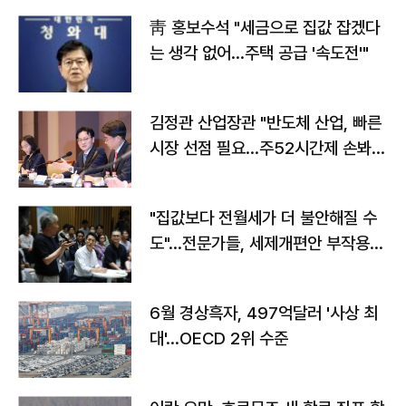
靑 홍보수석 "세금으로 집값 잡겠다
는 생각 없어…주택 공급 '속도전'"
김정관 산업장관 "반도체 산업, 빠른
시장 선점 필요…주52시간제 손봐
야"
"집값보다 전월세가 더 불안해질 수
도"…전문가들, 세제개편안 부작용
우려
6월 경상흑자, 497억달러 '사상 최
대'…OECD 2위 수준