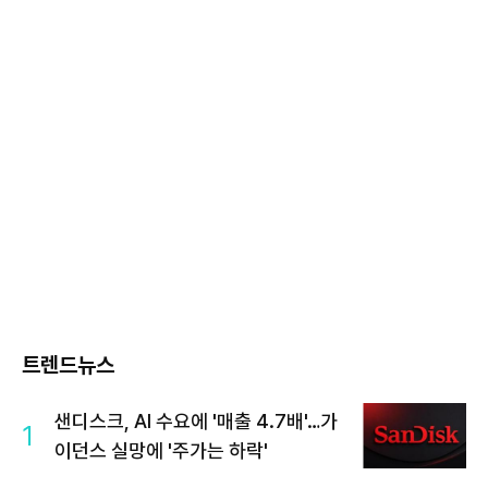
트렌드뉴스
샌디스크, AI 수요에 '매출 4.7배'…가
1
이던스 실망에 '주가는 하락'