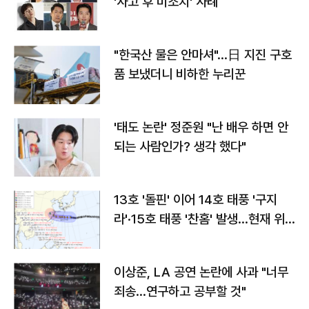
'사고 후 미조치' 사례
"한국산 물은 안마셔"…日 지진 구호
품 보냈더니 비하한 누리꾼
'태도 논란' 정준원 "난 배우 하면 안
되는 사람인가? 생각 했다"
13호 '돌핀' 이어 14호 태풍 '구지
라'·15호 태풍 '찬홈' 발생…현재 위
치와 이동경로는?
이상준, LA 공연 논란에 사과 "너무
죄송…연구하고 공부할 것"