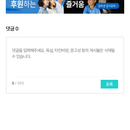
댓글
0
0
/ 300
등록