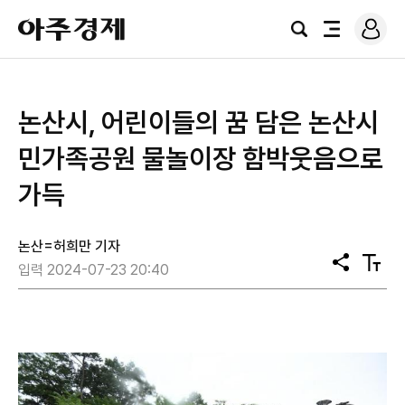
로
아
그
검
전
주
인
색
체
경
메
제
뉴
논산시, 어린이들의 꿈 담은 논산시
민가족공원 물놀이장 함박웃음으로
가득
논산=허희만 기자
공
텍
입력 2024-07-23 20:40
유
스
트
크
기