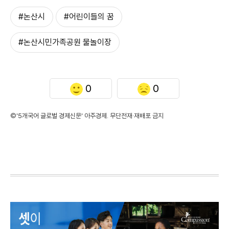
#논산시
#어린이들의 꿈
#논산시민가족공원 물놀이장
0
0
©'5개국어 글로벌 경제신문' 아주경제. 무단전재·재배포 금지