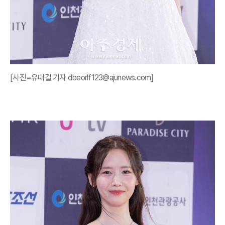
[사진=유대길 기자 dbeorlf123@ajunews.com]