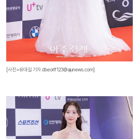
[사진=유대길 기자 dbeorlf123@ajunews.com]