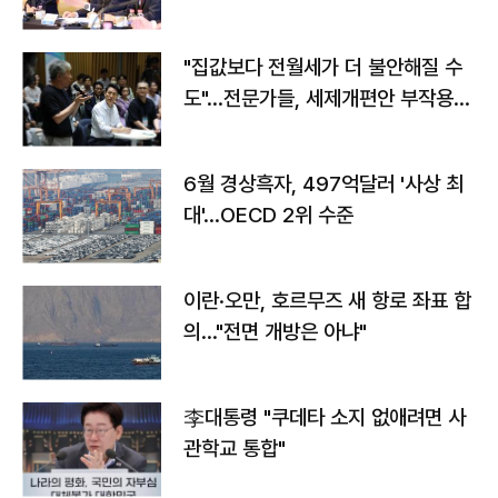
야"
"집값보다 전월세가 더 불안해질 수
도"…전문가들, 세제개편안 부작용
우려
6월 경상흑자, 497억달러 '사상 최
대'…OECD 2위 수준
이란·오만, 호르무즈 새 항로 좌표 합
의…"전면 개방은 아냐"
李대통령 "쿠데타 소지 없애려면 사
관학교 통합"