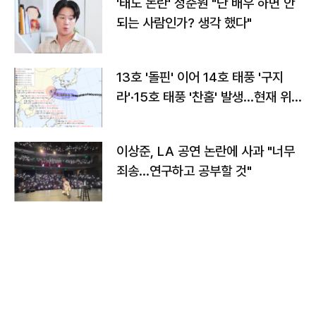
'태도 논란' 정준원 "난 배우 하면 안
되는 사람인가? 생각 했다"
13호 '돌핀' 이어 14호 태풍 '구지
라'·15호 태풍 '찬홈' 발생…현재 위
치와 이동경로는?
이상준, LA 공연 논란에 사과 "너무
죄송…연구하고 공부할 것"