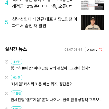
4
래적금 12% 준다더니 "응, 오류야"
신남성연대 배인규 대표 사망…인천 아
5
파트서 숨진 채 발견
실시간 뉴스
08.07 03:44
UPDATE
4분전
與 "'하늘이법' 여야 공동 발의 괜찮아…그것이 협치"
9분전
'캐시딜' 캐시워크 돈 버는 퀴즈, 정답은?
14분전
관세전쟁 '엔드게임' 윤곽 나오나…한국 新통상정책 교두보 활
용해야