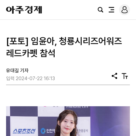
로
아
그
검
전
주
인
색
체
경
메
제
뉴
[포토] 임윤아, 청룡시리즈어워즈
레드카펫 참석
유대길 기자
공
텍
입력 2024-07-22 16:13
유
스
트
크
기