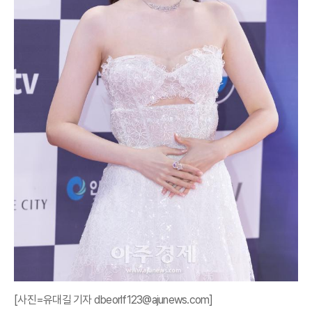
[사진=유대길 기자 dbeorlf123@ajunews.com]