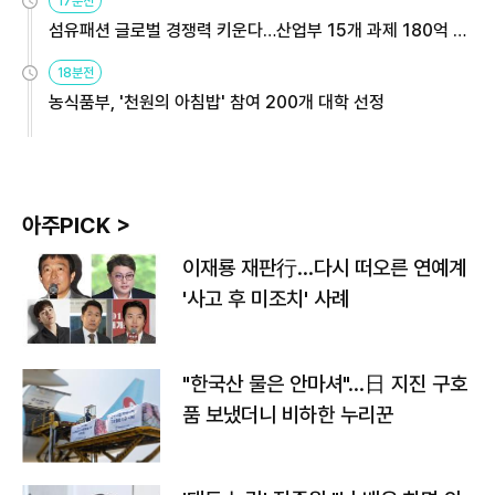
17분전
섬유패션 글로벌 경쟁력 키운다…산업부 15개 과제 180억 지
원
18분전
농식품부, '천원의 아침밥' 참여 200개 대학 선정
아주PICK >
이재룡 재판行…다시 떠오른 연예계
'사고 후 미조치' 사례
"한국산 물은 안마셔"…日 지진 구호
품 보냈더니 비하한 누리꾼