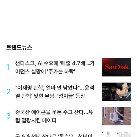
트렌드뉴스
샌디스크, AI 수요에 '매출 4.7배'…가
1
이던스 실망에 '주가는 하락'
"이재명 탄핵, 얼마 안 남았다"...'윤석
2
열 탄핵' 맞힌 무당, '성지글' 등장
중국산 에어콘을 웃돈 주고 산다...유
3
럽 열광시킨 메이디
국가가 청년 상대로 '통수'?...청년미