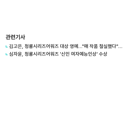
관련기사
김고은, 청룡시리즈어워즈 대상 영예…"매 작품 절실했다" 눈물
심자윤, 청룡시리즈어워즈 '신인 여자예능인상' 수상