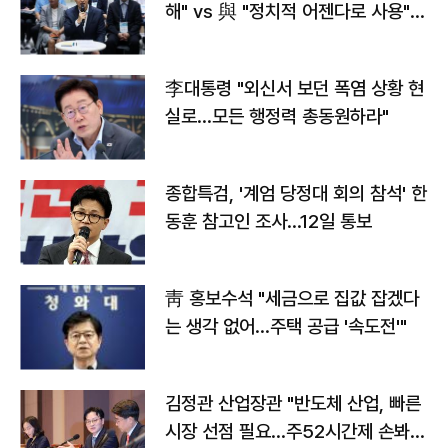
해" vs 與 "정치적 어젠다로 사용"
맞불
李대통령 "외신서 보던 폭염 상황 현
실로…모든 행정력 총동원하라"
종합특검, '계엄 당정대 회의 참석' 한
동훈 참고인 조사...12일 통보
靑 홍보수석 "세금으로 집값 잡겠다
는 생각 없어…주택 공급 '속도전'"
김정관 산업장관 "반도체 산업, 빠른
시장 선점 필요…주52시간제 손봐