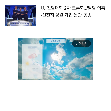
與 전당대회 2차 토론회…'탈당 의혹
·신천지 당원 가입 논란' 공방
더보기
arrow_forward_ios
Mute