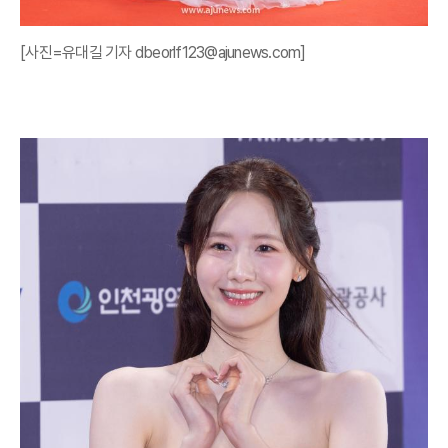
[사진=유대길 기자 dbeorlf123@ajunews.com]