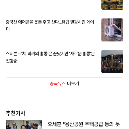
중국산 에어콘을 웃돈 주고 산다...유럽 열광시킨 메이
디
스티븐 로치 '과거의 홍콩'은 끝났지만 '새로운 홍콩'은
진행중
중국뉴스
더보기
추천기사
오세훈 "용산공원 주택공급 동의 못