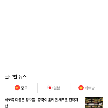
글로벌 뉴스
중국
일본
베트남
희토류 다음은 광모듈…중국이 움켜쥔 새로운 전략자
산