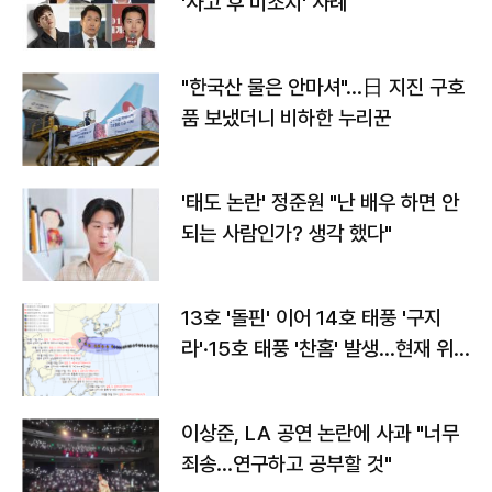
'사고 후 미조치' 사례
"한국산 물은 안마셔"…日 지진 구호
품 보냈더니 비하한 누리꾼
'태도 논란' 정준원 "난 배우 하면 안
되는 사람인가? 생각 했다"
13호 '돌핀' 이어 14호 태풍 '구지
라'·15호 태풍 '찬홈' 발생…현재 위
치와 이동경로는?
이상준, LA 공연 논란에 사과 "너무
죄송…연구하고 공부할 것"