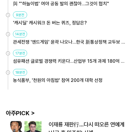
與 "'하늘이법' 여야 공동 발의 괜찮아…그것이 협치"
9분전
'캐시딜' 캐시워크 돈 버는 퀴즈, 정답은?
14분전
관세전쟁 '엔드게임' 윤곽 나오나…한국 新통상정책 교두보 활
용해야
17분전
섬유패션 글로벌 경쟁력 키운다…산업부 15개 과제 180억 지
원
18분전
농식품부, '천원의 아침밥' 참여 200개 대학 선정
아주PICK >
이재룡 재판行…다시 떠오른 연예계