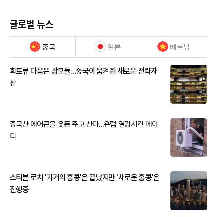
글로벌 뉴스
중국
일본
베트남
희토류 다음은 광모듈…중국이 움켜쥔 새로운 전략자
산
중국산 에어콘을 웃돈 주고 산다...유럽 열광시킨 메이
디
스티븐 로치 '과거의 홍콩'은 끝났지만 '새로운 홍콩'은
진행중