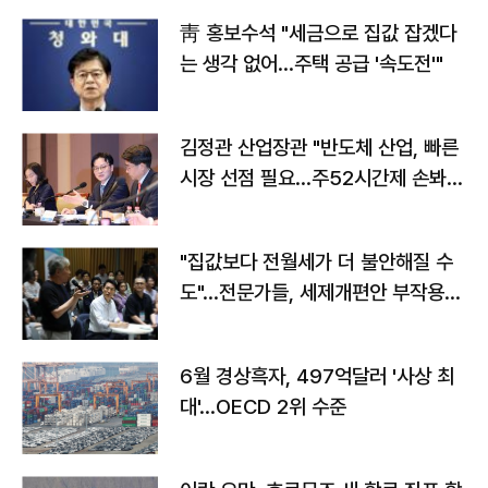
靑 홍보수석 "세금으로 집값 잡겠다
는 생각 없어…주택 공급 '속도전'"
김정관 산업장관 "반도체 산업, 빠른
시장 선점 필요…주52시간제 손봐
야"
"집값보다 전월세가 더 불안해질 수
도"…전문가들, 세제개편안 부작용
우려
6월 경상흑자, 497억달러 '사상 최
대'…OECD 2위 수준