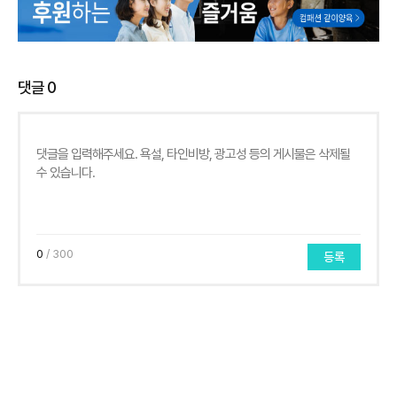
댓글
0
0
/ 300
등록