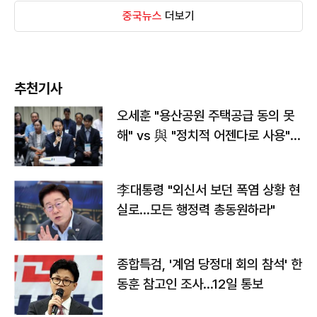
중국뉴스
더보기
추천기사
오세훈 "용산공원 주택공급 동의 못
해" vs 與 "정치적 어젠다로 사용"
맞불
李대통령 "외신서 보던 폭염 상황 현
실로…모든 행정력 총동원하라"
종합특검, '계엄 당정대 회의 참석' 한
동훈 참고인 조사...12일 통보