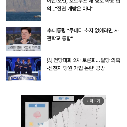
이란·오만, 호르무즈 새 항로 좌표 합
의…"전면 개방은 아냐"
李대통령 "쿠데타 소지 없애려면 사
관학교 통합"
與 전당대회 2차 토론회…'탈당 의혹
·신천지 당원 가입 논란' 공방
더보기
arrow_forward_ios