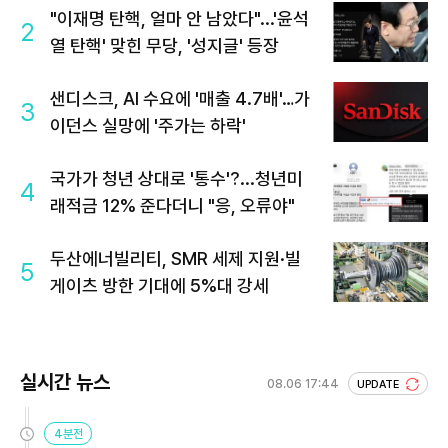
"이재명 탄핵, 얼마 안 남았다"...'윤석
2
열 탄핵' 맞힌 무당, '성지글' 등장
샌디스크, AI 수요에 '매출 4.7배'…가
3
이던스 실망에 '주가는 하락'
국가가 청년 상대로 '통수'?...청년미
4
래적금 12% 준다더니 "응, 오류야"
두산에너빌리티, SMR 세제 지원·빌
5
게이츠 방한 기대에 5%대 강세
실시간 뉴스
08.06 17:44
UPDATE
4분전