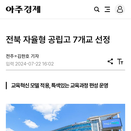
로
아
그
검
전
주
인
색
체
경
메
제
뉴
전북 자율형 공립고 7개교 선정
전주=김한호 기자
공
텍
입력 2024-07-22 16:02
유
스
트
크
기
교육혁신 모델 적용, 특색있는 교육과정 편성 운영