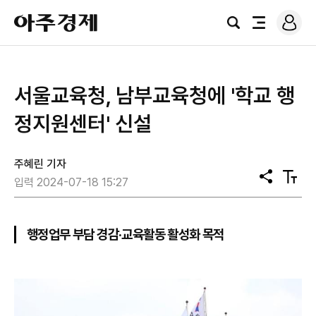
로
아
그
검
전
주
인
색
체
경
메
제
뉴
서울교육청, 남부교육청에 '학교 행
정지원센터' 신설
주혜린 기자
공
텍
입력 2024-07-18 15:27
유
스
트
크
기
행정업무 부담 경감·교육활동 활성화 목적