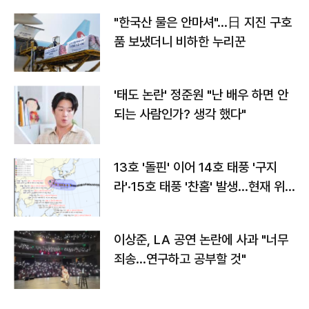
"한국산 물은 안마셔"…日 지진 구호
품 보냈더니 비하한 누리꾼
'태도 논란' 정준원 "난 배우 하면 안
되는 사람인가? 생각 했다"
13호 '돌핀' 이어 14호 태풍 '구지
라'·15호 태풍 '찬홈' 발생…현재 위
치와 이동경로는?
이상준, LA 공연 논란에 사과 "너무
죄송…연구하고 공부할 것"