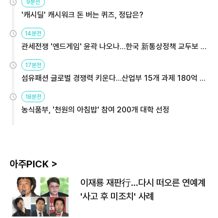
9분전
'캐시딜' 캐시워크 돈 버는 퀴즈, 정답은?
14분전
관세전쟁 '엔드게임' 윤곽 나오나…한국 新통상정책 교두보 활
용해야
17분전
섬유패션 글로벌 경쟁력 키운다…산업부 15개 과제 180억 지
원
18분전
농식품부, '천원의 아침밥' 참여 200개 대학 선정
아주PICK >
이재룡 재판行…다시 떠오른 연예계
'사고 후 미조치' 사례