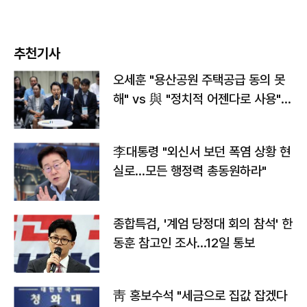
추천기사
오세훈 "용산공원 주택공급 동의 못
해" vs 與 "정치적 어젠다로 사용"
맞불
李대통령 "외신서 보던 폭염 상황 현
실로…모든 행정력 총동원하라"
종합특검, '계엄 당정대 회의 참석' 한
동훈 참고인 조사...12일 통보
靑 홍보수석 "세금으로 집값 잡겠다