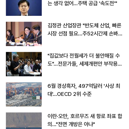
는 생각 없어…주택 공급 '속도전'"
김정관 산업장관 "반도체 산업, 빠른
시장 선점 필요…주52시간제 손봐
야"
"집값보다 전월세가 더 불안해질 수
도"…전문가들, 세제개편안 부작용
우려
6월 경상흑자, 497억달러 '사상 최
대'…OECD 2위 수준
이란·오만, 호르무즈 새 항로 좌표 합
의…"전면 개방은 아냐"