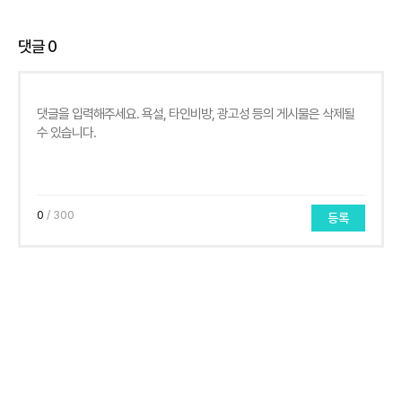
댓글
0
0
/ 300
등록