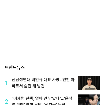
트렌드뉴스
신남성연대 배인규 대표 사망…인천 아
1
파트서 숨진 채 발견
"이재명 탄핵, 얼마 안 남았다"...'윤석
2
열 탄핵' 맞힌 무당, '성지글' 등장