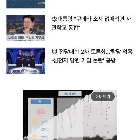
李대통령 "쿠데타 소지 없애려면 사
관학교 통합"
與 전당대회 2차 토론회…'탈당 의혹
·신천지 당원 가입 논란' 공방
더보기
arrow_forward_ios