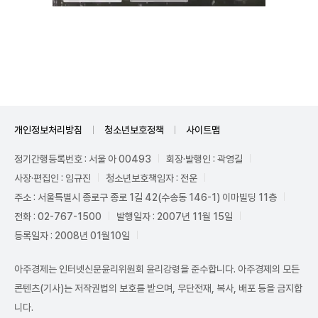
Unmute
개인정보처리방침
청소년보호정책
사이트맵
정기간행등록번호 : 서울 아 00493
회장·발행인 : 곽영길
사장·편집인 : 임규진
청소년보호책임자 : 전운
주소 : 서울특별시 종로구 종로 1길 42(수송동 146-1) 이마빌딩 11층
전화 : 02-767-1500
발행일자 : 2007년 11월 15일
등록일자 : 2008년 01월10일
아주경제는 인터넷신문윤리위원회 윤리강령을 준수합니다. 아주경제의 모든
콘텐츠(기사)는 저작권법의 보호를 받으며, 무단전재, 복사, 배포 등을 금지합
니다.