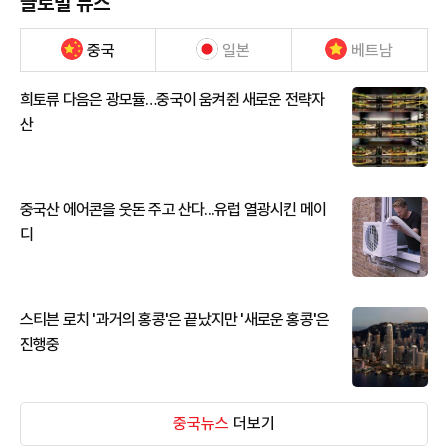
글로벌 뉴스
중국
일본
베트남
희토류 다음은 광모듈…중국이 움켜쥔 새로운 전략자
산
중국산 에어콘을 웃돈 주고 산다...유럽 열광시킨 메이
디
스티븐 로치 '과거의 홍콩'은 끝났지만 '새로운 홍콩'은
진행중
중국뉴스
더보기