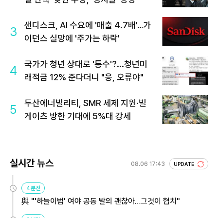
샌디스크, AI 수요에 '매출 4.7배'…가
3
이던스 실망에 '주가는 하락'
국가가 청년 상대로 '통수'?...청년미
4
래적금 12% 준다더니 "응, 오류야"
두산에너빌리티, SMR 세제 지원·빌
5
게이츠 방한 기대에 5%대 강세
실시간 뉴스
08.06 17:43
UPDATE
4분전
與 "'하늘이법' 여야 공동 발의 괜찮아…그것이 협치"