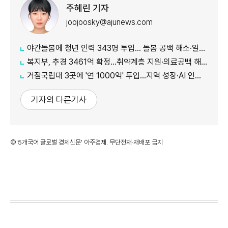
주혜린 기자
joojoosky@ajunews.com
야간돌봄에 청년 인력 343명 투입… 돌봄 공백 해소·일자리 확대 추진
복지부, 추경 3461억 확정…취약계층 지원·의료공백 해소 강화
거점국립대 3곳에 '연 1000억' 투입…지역 성장·AI 인재 거점 육성
기자의 다른기사
©'5개국어 글로벌 경제신문' 아주경제. 무단전재·재배포 금지