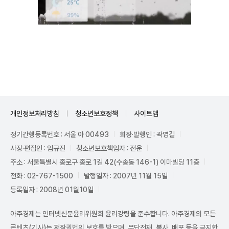
Unmute
개인정보처리방침
청소년보호정책
사이트맵
정기간행등록번호 : 서울 아 00493
회장·발행인 : 곽영길
사장·편집인 : 임규진
청소년보호책임자 : 전운
주소 : 서울특별시 종로구 종로 1길 42(수송동 146-1) 이마빌딩 11층
전화 : 02-767-1500
발행일자 : 2007년 11월 15일
등록일자 : 2008년 01월10일
아주경제는 인터넷신문윤리위원회 윤리강령을 준수합니다. 아주경제의 모든
콘텐츠(기사)는 저작권법의 보호를 받으며, 무단전재, 복사, 배포 등을 금지합