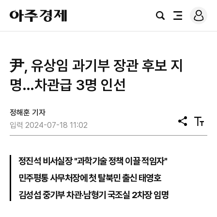
로
아
그
검
전
주
인
색
체
경
메
제
뉴
尹, 유상임 과기부 장관 후보 지
명…차관급 3명 인선
정해훈 기자
공
텍
입력 2024-07-18 11:02
유
스
트
크
기
정진석 비서실장 "과학기술 정책 이끌 적임자"
민주평통 사무처장에 첫 탈북민 출신 태영호
김성섭 중기부 차관·남형기 국조실 2차장 임명