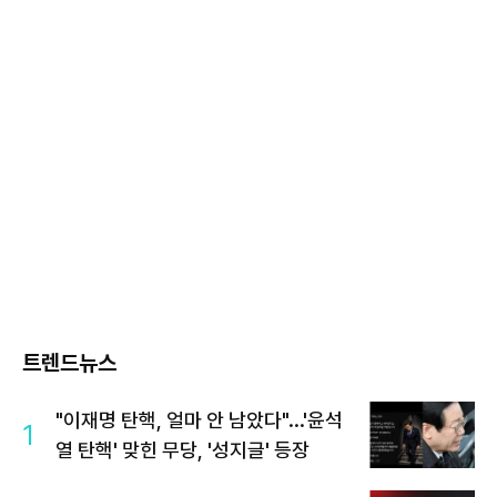
트렌드뉴스
"이재명 탄핵, 얼마 안 남았다"...'윤석
1
열 탄핵' 맞힌 무당, '성지글' 등장