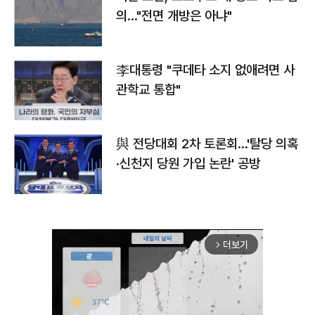
의…"전면 개방은 아냐"
李대통령 "쿠데타 소지 없애려면 사
관학교 통합"
與 전당대회 2차 토론회…'탈당 의혹
·신천지 당원 가입 논란' 공방
더보기
arrow_forward_ios