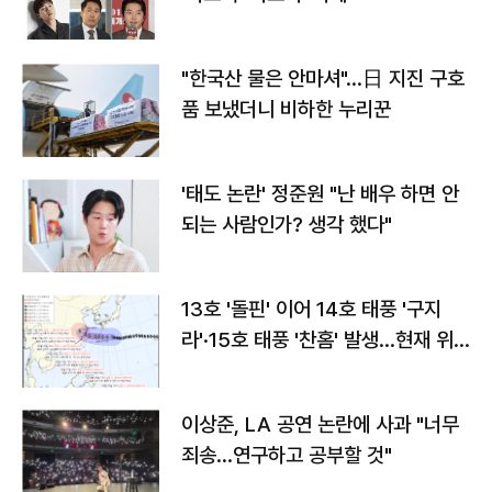
"한국산 물은 안마셔"…日 지진 구호
품 보냈더니 비하한 누리꾼
'태도 논란' 정준원 "난 배우 하면 안
되는 사람인가? 생각 했다"
13호 '돌핀' 이어 14호 태풍 '구지
라'·15호 태풍 '찬홈' 발생…현재 위
치와 이동경로는?
이상준, LA 공연 논란에 사과 "너무
죄송…연구하고 공부할 것"