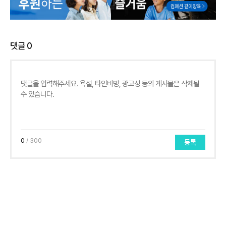
댓글
0
0
/ 300
등록