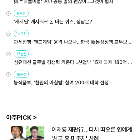
與 "'하늘이법' 여야 공동 발의 괜찮아…그것이 협치"
9분전
'캐시딜' 캐시워크 돈 버는 퀴즈, 정답은?
14분전
관세전쟁 '엔드게임' 윤곽 나오나…한국 新통상정책 교두보 활
용해야
17분전
섬유패션 글로벌 경쟁력 키운다…산업부 15개 과제 180억 지
원
18분전
농식품부, '천원의 아침밥' 참여 200개 대학 선정
아주PICK >
이재룡 재판行…다시 떠오른 연예계
'사고 후 미조치' 사례