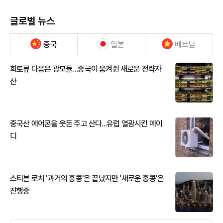
글로벌 뉴스
중국
일본
베트남
희토류 다음은 광모듈…중국이 움켜쥔 새로운 전략자
산
중국산 에어콘을 웃돈 주고 산다...유럽 열광시킨 메이
디
스티븐 로치 '과거의 홍콩'은 끝났지만 '새로운 홍콩'은
진행중