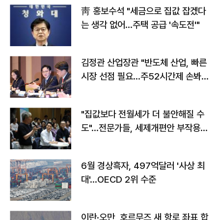
靑 홍보수석 "세금으로 집값 잡겠다
는 생각 없어…주택 공급 '속도전'"
김정관 산업장관 "반도체 산업, 빠른
시장 선점 필요…주52시간제 손봐
야"
"집값보다 전월세가 더 불안해질 수
도"…전문가들, 세제개편안 부작용
우려
6월 경상흑자, 497억달러 '사상 최
대'…OECD 2위 수준
이란·오만, 호르무즈 새 항로 좌표 합