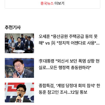
중국뉴스
더보기
추천기사
오세훈 "용산공원 주택공급 동의 못
해" vs 與 "정치적 어젠다로 사용"
맞불
李대통령 "외신서 보던 폭염 상황 현
실로…모든 행정력 총동원하라"
종합특검, '계엄 당정대 회의 참석' 한
동훈 참고인 조사...12일 통보