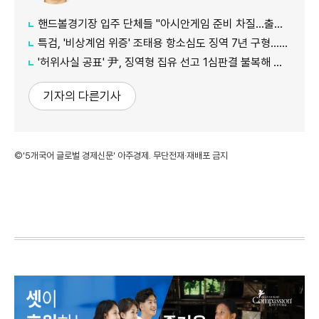
핸드볼경기장 입주 단체들 "아시안게임 준비 차질…출입 협조 간곡히 요청"
특검, '비상계엄 위증' 조태용 항소심도 징역 7년 구형…내달 19일 선고
'허위사실 공표' 尹, 징역형 집유 선고 1심판결 불복해 항소
기자의 다른기사
©'5개국어 글로벌 경제신문' 아주경제. 무단전재·재배포 금지