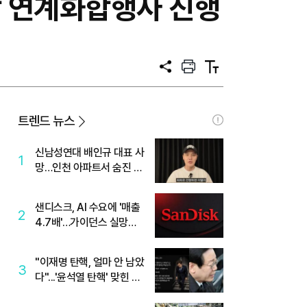
 연계화합행사 진행
공
프
텍
유
린
스
트
트
크
기
트렌드 뉴스
신남성연대 배인규 대표 사
1
망…인천 아파트서 숨진 채
발견
샌디스크, AI 수요에 '매출
2
4.7배'…가이던스 실망에
'주가는 하락'
"이재명 탄핵, 얼마 안 남았
3
다"...'윤석열 탄핵' 맞힌 무
당, '성지글' 등장