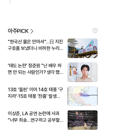
아주PICK
"한국산 물은 안마셔"…日 지진
구호품 보냈더니 비하한 누리
꾼
'태도 논란' 정준원 "난 배우 하
면 안 되는 사람인가? 생각 했
다"
13호 '돌핀' 이어 14호 태풍 '구
지라'·15호 태풍 '찬홈' 발생…
현재 위치와 이동경로는?
이상준, LA 공연 논란에 사과
"너무 죄송…연구하고 공부할
것"