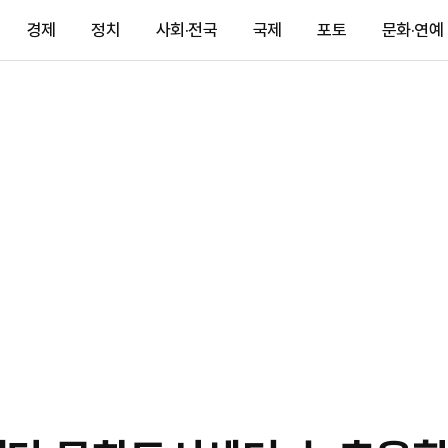
경제
정치
사회·전국
국제
포토
문화·연예