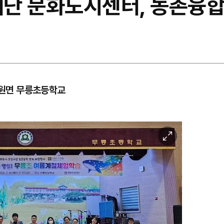
단 문화도시센터, 농촌융합
릉도원면 무릉초등학교
이
미
지
확
대