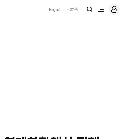
로
English
日本語
그
검
전
인
색
체
메
뉴