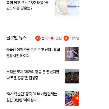
폭염 몰고 오는 13호 태풍 '돌
핀'…이동 경로는?
글로벌 뉴스
중국
일본
베트남
중국산 에어콘을 웃돈 주고 산다...유럽
열광시킨 메이디
스티븐 로치 '과거의 홍콩'은 끝났지만
'새로운 홍콩'은 진행중
'역사적 순간' 중국 DUV 개발업체는
설립 3년된 '아이성나'