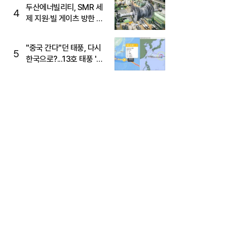
두산에너빌리티, SMR 세
4
제 지원·빌 게이츠 방한 기
대에 5%대 강세
"중국 간다"던 태풍, 다시
5
한국으로?...13호 태풍 '돌
핀' 방향 급전환