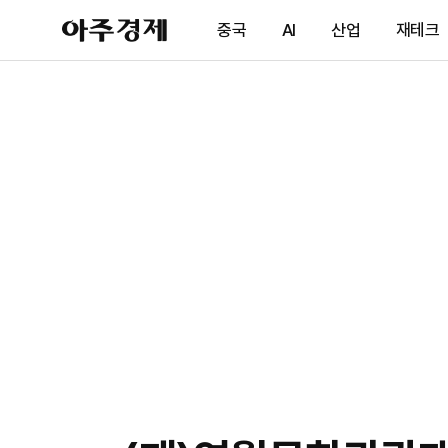
아
중국
AI
산업
재테크
주
경
제