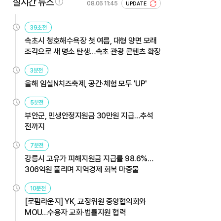
실시간 뉴스
08.06 11:45
UPDATE
39초전
속초시 청호해수욕장 첫 여름, 대형 양면 모래
조각으로 새 명소 탄생…속초 관광 콘텐츠 확장
3분전
올해 임실N치즈축제, 공간·체험 모두 'UP'
5분전
부안군, 민생안정지원금 30만원 지급…추석
전까지
7분전
강릉시 고유가 피해지원금 지급률 98.6%…
306억원 풀리며 지역경제 회복 마중물
10분전
[로펌라운지] YK, 교정위원 중앙협의회와
MOU…수용자 교화·법률지원 협력