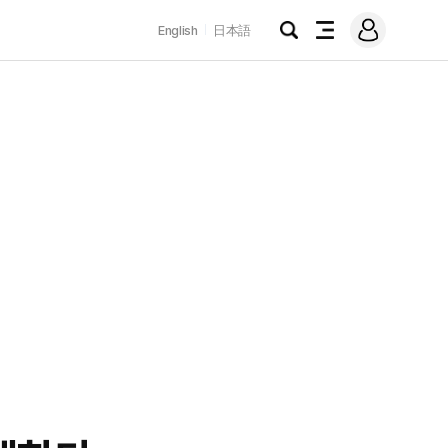
로
English
日本語
그
검
전
인
색
체
메
뉴