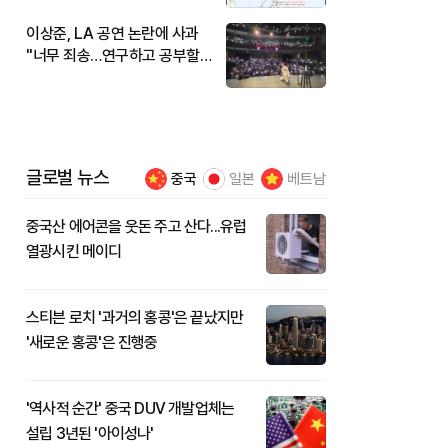
이상준, LA 공연 논란에 사과
"너무 죄송…연구하고 공부할
것"
글로벌 뉴스
중국
일본
베트남
중국산 에어콘을 웃돈 주고 산다...유럽
열광시킨 메이디
스티븐 로치 '과거의 홍콩'은 끝났지만
'새로운 홍콩'은 진행중
'역사적 순간' 중국 DUV 개발업체는
설립 3년된 '아이성나'