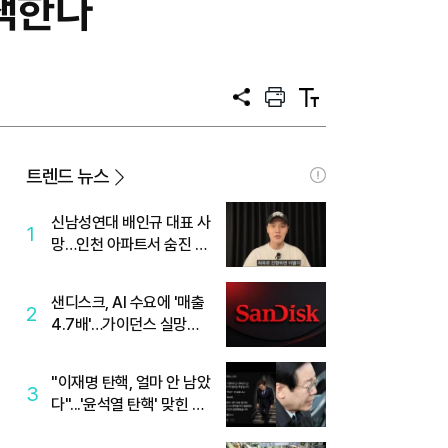
색한다
공
프
텍
유
린
스
트
트
크
기
트렌드 뉴스
신남성연대 배인규 대표 사
1
망…인천 아파트서 숨진 채
발견
샌디스크, AI 수요에 '매출
2
4.7배'…가이던스 실망에
'주가는 하락'
"이재명 탄핵, 얼마 안 남았
3
다"...'윤석열 탄핵' 맞힌 무
당, '성지글' 등장