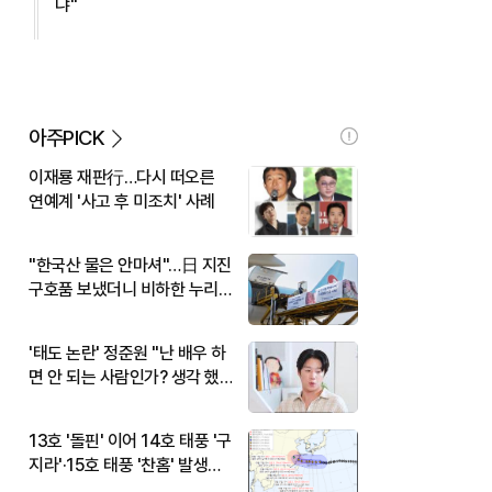
냐"
아주PICK
이재룡 재판行…다시 떠오른
연예계 '사고 후 미조치' 사례
"한국산 물은 안마셔"…日 지진
구호품 보냈더니 비하한 누리
꾼
'태도 논란' 정준원 "난 배우 하
면 안 되는 사람인가? 생각 했
다"
13호 '돌핀' 이어 14호 태풍 '구
지라'·15호 태풍 '찬홈' 발생…
현재 위치와 이동경로는?