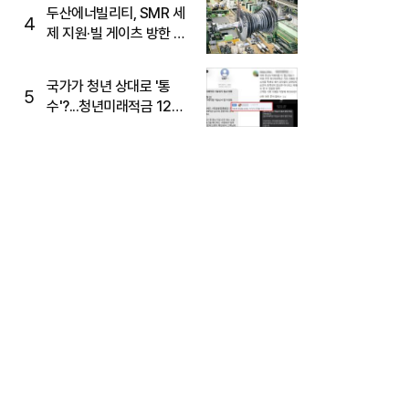
두산에너빌리티, SMR 세
4
제 지원·빌 게이츠 방한 기
대에 5%대 강세
국가가 청년 상대로 '통
5
수'?...청년미래적금 12%
준다더니 "응, 오류야"