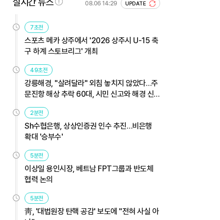
실시간 뉴스
08.06 14:29
UPDATE
7초전
스포츠 메카 상주에서 '2026 상주시 U-15 축
구 하계 스토브리그' 개최
49초전
강릉해경, "살려달라" 외침 놓치지 않았다…주
문진항 해상 추락 60대, 시민 신고와 해경 신
속 대응으로 무사 구조
2분전
Sh수협은행, 상상인증권 인수 추진…비은행
확대 '승부수'
5분전
이상일 용인시장, 베트남 FPT그룹과 반도체
협력 논의
5분전
靑, '대법원장 탄핵 공감' 보도에 "전혀 사실 아