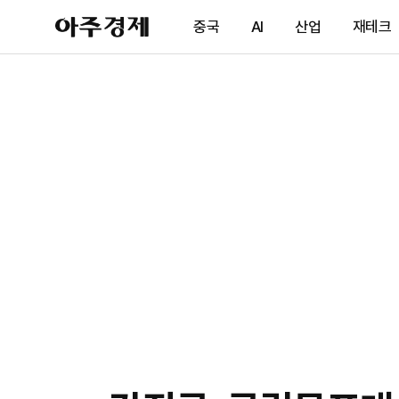
아
중국
AI
산업
재테크
주
경
제