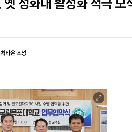
 옛 성화대 활성화 적극 모
 벤처타운 조성
이
미
지
확
대