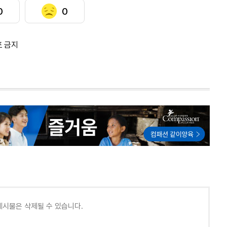
0
0
포 금지