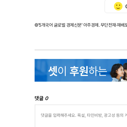
©'5개국어 글로벌 경제신문' 아주경제. 무단전재·재배
댓글
0