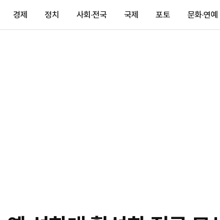
경제
정치
사회·전국
국제
포토
문화·연예