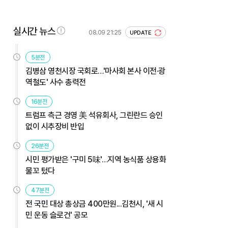
실시간 뉴스
08.09 21:25
UPDATE
5분전
김병삼 영천시장 국회로…'마사회 본사 이전·광
역철도' 사수 총력전
16분전
트럼프 측근 경영 美 석유회사, 그린란드 승인
없이 시추장비 반입
26분전
시민 평가받은 '구미 5味'…지역 농식품 상용화
물꼬 텄다
47분전
전 국민 대상 총상금 400만원...김천시, '새 시
민 운동 슬로건' 공모