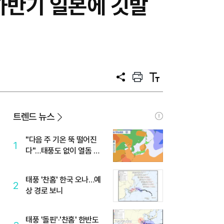
 하반기 일본에 깃발
공
프
텍
유
린
스
트
트
크
기
트렌드 뉴스
"다음 주 기온 뚝 떨어진
1
다"…태풍도 없이 열돔 박
살 낸 '이것'
태풍 '찬홈' 한국 오나…예
2
상 경로 보니
태풍 '돌핀'·'찬홈' 한반도