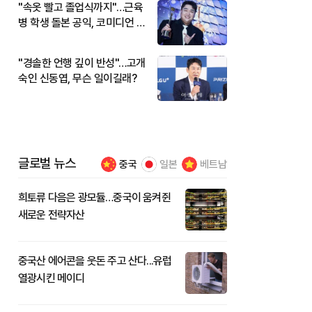
"속옷 빨고 졸업식까지"…근육
병 학생 돌본 공익, 코미디언 김
규원이었다
"경솔한 언행 깊이 반성"…고개
숙인 신동엽, 무슨 일이길래?
글로벌 뉴스
중국
일본
베트남
희토류 다음은 광모듈…중국이 움켜쥔
새로운 전략자산
중국산 에어콘을 웃돈 주고 산다...유럽
열광시킨 메이디