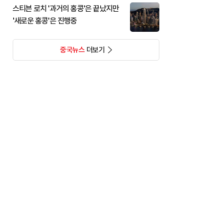
스티븐 로치 '과거의 홍콩'은 끝났지만
'새로운 홍콩'은 진행중
중국뉴스
더보기