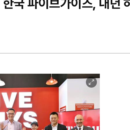
의 한국 파이브가이즈, 내년
이
미
지
확
대