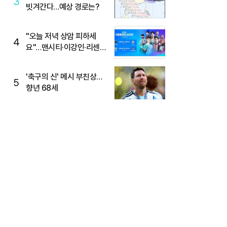
3
빗겨간다…예상 경로는?
"오늘 저녁 상암 피하세
4
요"…맨시티·이강인·리센느
뜬다, 6호선 혼잡 예상
'축구의 신' 메시 부친상…
5
향년 68세