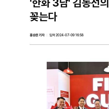
'한화 3남' 김동선
꽂는다
홍승완 기자
입력 2024-07-09 16:58