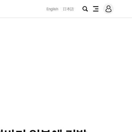
로
English
日本語
그
검
전
인
색
체
메
뉴