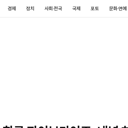
경제
정치
사회·전국
국제
포토
문화·연예