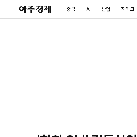
아
중국
AI
산업
재테크
주
경
제