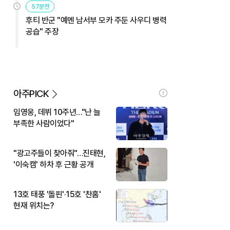
57분전
후티 반군 "예멘 남서부 모카 주둔 사우디 병력
공습" 주장
아주PICK
임영웅, 데뷔 10주년…"난 늘
부족한 사람이었다"
"광고주들이 찾아줘"…진태현,
'이숙캠' 하차 후 근황 공개
13호 태풍 '돌핀'·15호 '찬홈'
현재 위치는?