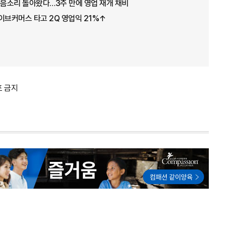
웃음소리 돌아왔다…3주 만에 영업 재개 채비
이브커머스 타고 2Q 영업익 21%↑
포 금지