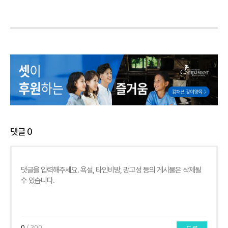
댓글
0
0
/ 300