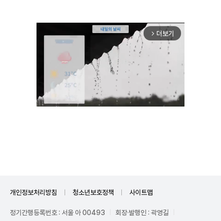
더보기
arrow_forward_ios
Unmute
개인정보처리방침
청소년보호정책
사이트맵
정기간행등록번호 : 서울 아 00493
회장·발행인 : 곽영길