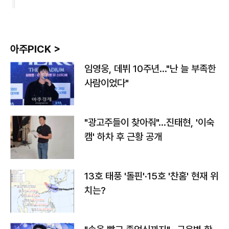
아주PICK >
임영웅, 데뷔 10주년…"난 늘 부족한
사람이었다"
"광고주들이 찾아줘"…진태현, '이숙
캠' 하차 후 근황 공개
13호 태풍 '돌핀'·15호 '찬홈' 현재 위
치는?