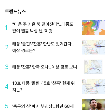
트렌드뉴스
"다음 주 기온 뚝 떨어진다"…태풍도
1
없이 열돔 박살 낸 '이것'
태풍 '돌핀'·'찬홈' 한반도 빗겨간다…
2
예상 경로는?
3
태풍 '찬홈' 한국 오나…예상 경로 보니
13호 태풍 '돌핀'·15호 '찬홈' 현재 위
4
치는?
5
'축구의 신' 메시 부친상…향년 68세