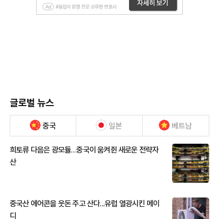
글로벌 뉴스
중국
일본
베트남
희토류 다음은 광모듈…중국이 움켜쥔 새로운 전략자
산
중국산 에어콘을 웃돈 주고 산다...유럽 열광시킨 메이
디