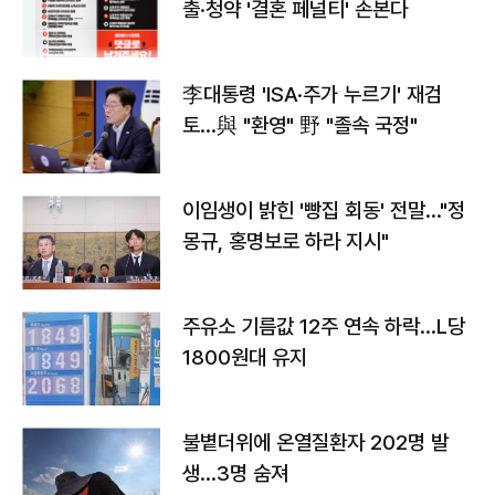
출·청약 '결혼 페널티' 손본다
李대통령 'ISA·주가 누르기' 재검
토…與 "환영" 野 "졸속 국정"
이임생이 밝힌 '빵집 회동' 전말…"정
몽규, 홍명보로 하라 지시"
주유소 기름값 12주 연속 하락…L당
1800원대 유지
불볕더위에 온열질환자 202명 발
생…3명 숨져