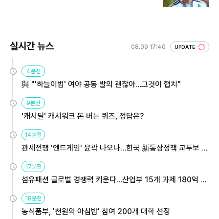
실시간 뉴스
08.09 17:40
UPDATE
4분전
與 "'하늘이법' 여야 공동 발의 괜찮아…그것이 협치"
9분전
'캐시딜' 캐시워크 돈 버는 퀴즈, 정답은?
14분전
관세전쟁 '엔드게임' 윤곽 나오나…한국 新통상정책 교두보 활
용해야
17분전
섬유패션 글로벌 경쟁력 키운다…산업부 15개 과제 180억 지
원
18분전
농식품부, '천원의 아침밥' 참여 200개 대학 선정