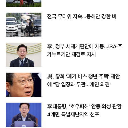
전국 무더위 지속…동해안 강한 비
李, 정부 세제개편안에 제동…ISA·주
가누르기안 재검토 지시
與, 황희 '폐기 버스 청년 주택' 제안
에 "당 입장과 무관…개인 의견"
李대통령, '호우피해' 안동·의성 관할
4개면 특별재난지역 선포