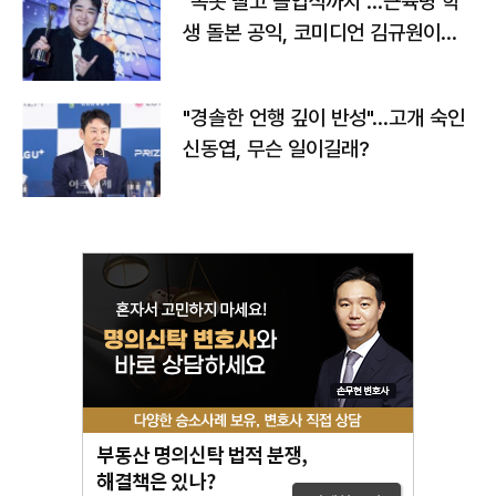
"속옷 빨고 졸업식까지"…근육병 학
생 돌본 공익, 코미디언 김규원이었
다
"경솔한 언행 깊이 반성"…고개 숙인
신동엽, 무슨 일이길래?