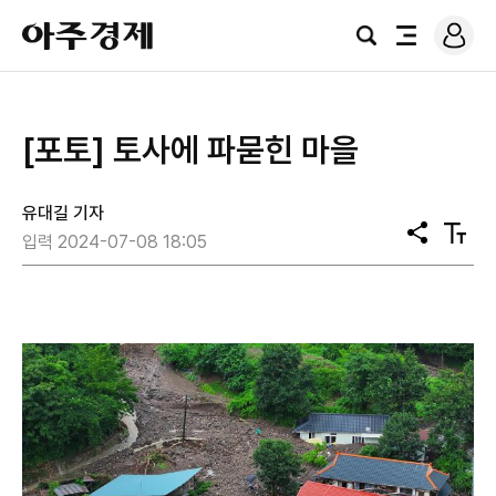
로
아
그
검
전
주
인
색
체
경
메
제
뉴
[포토] 토사에 파묻힌 마을
유대길 기자
공
텍
입력 2024-07-08 18:05
유
스
트
크
기