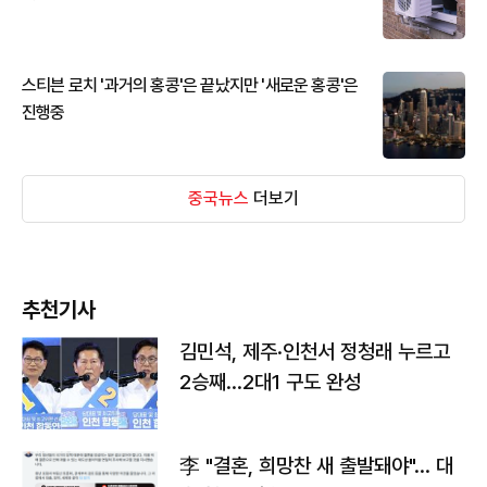
스티븐 로치 '과거의 홍콩'은 끝났지만 '새로운 홍콩'은
진행중
중국뉴스
더보기
추천기사
김민석, 제주·인천서 정청래 누르고
2승째…2대1 구도 완성
李 "결혼, 희망찬 새 출발돼야"… 대