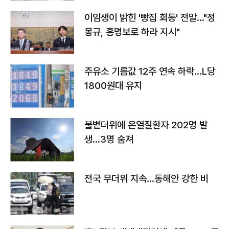
이임생이 밝힌 '빵집 회동' 전말…"정
몽규, 홍명보로 하라 지시"
주유소 기름값 12주 연속 하락…L당
1800원대 유지
불볕더위에 온열질환자 202명 발
생…3명 숨져
전국 무더위 지속…동해안 강한 비