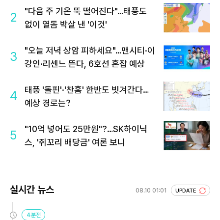
"다음 주 기온 뚝 떨어진다"…태풍도
2
없이 열돔 박살 낸 '이것'
"오늘 저녁 상암 피하세요"…맨시티·이
3
강인·리센느 뜬다, 6호선 혼잡 예상
태풍 '돌핀'·'찬홈' 한반도 빗겨간다…
4
예상 경로는?
"10억 넣어도 25만원"?…SK하이닉
5
스, '쥐꼬리 배당금' 여론 보니
실시간 뉴스
08.10 01:01
UPDATE
4분전