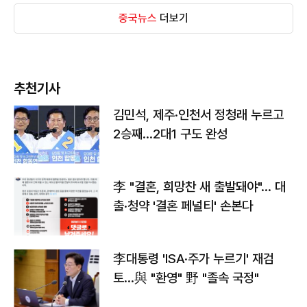
중국뉴스
더보기
추천기사
김민석, 제주·인천서 정청래 누르고
2승째…2대1 구도 완성
李 "결혼, 희망찬 새 출발돼야"… 대
출·청약 '결혼 페널티' 손본다
李대통령 'ISA·주가 누르기' 재검
토…與 "환영" 野 "졸속 국정"