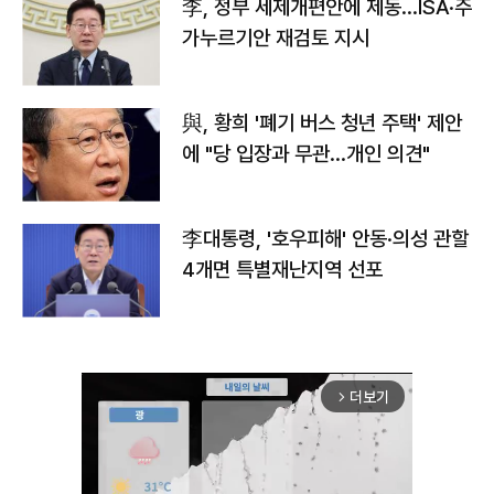
李, 정부 세제개편안에 제동…ISA·주
가누르기안 재검토 지시
與, 황희 '폐기 버스 청년 주택' 제안
에 "당 입장과 무관…개인 의견"
李대통령, '호우피해' 안동·의성 관할
4개면 특별재난지역 선포
더보기
arrow_forward_ios