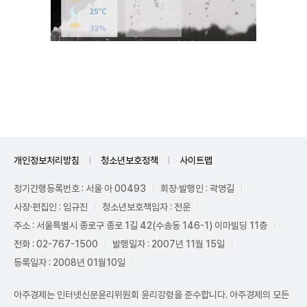
Unmute
개인정보처리방침
청소년보호정책
사이트맵
정기간행등록번호 : 서울 아 00493
회장·발행인 : 곽영길
사장·편집인 : 임규진
청소년보호책임자 : 전운
주소 : 서울특별시 종로구 종로 1길 42(수송동 146-1) 이마빌딩 11층
전화 : 02-767-1500
발행일자 : 2007년 11월 15일
등록일자 : 2008년 01월10일
아주경제는 인터넷신문윤리위원회 윤리강령을 준수합니다. 아주경제의 모든