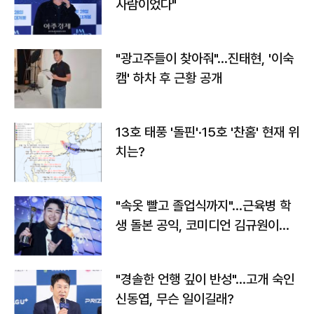
사람이었다"
"광고주들이 찾아줘"…진태현, '이숙
캠' 하차 후 근황 공개
13호 태풍 '돌핀'·15호 '찬홈' 현재 위
치는?
"속옷 빨고 졸업식까지"…근육병 학
생 돌본 공익, 코미디언 김규원이었
다
"경솔한 언행 깊이 반성"…고개 숙인
신동엽, 무슨 일이길래?