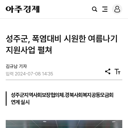
로
아
그
검
전
주
인
색
체
경
메
제
뉴
성주군, 폭염대비 시원한 여름나기
지원사업 펼쳐
김규남 기자
공
텍
입력 2024-07-08 14:35
유
스
트
크
기
성주군지역사회보장협의체․경북사회복지공동모금회
연계 실시