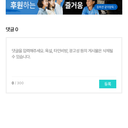
댓글
0
0
/ 300
등록