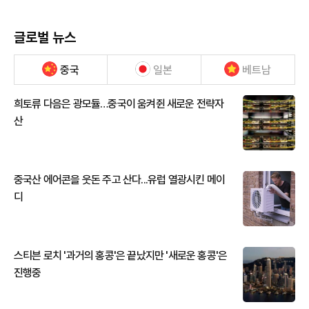
글로벌 뉴스
중국
일본
베트남
희토류 다음은 광모듈…중국이 움켜쥔 새로운 전략자
산
중국산 에어콘을 웃돈 주고 산다...유럽 열광시킨 메이
디
스티븐 로치 '과거의 홍콩'은 끝났지만 '새로운 홍콩'은
진행중