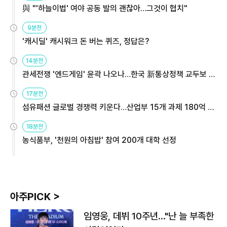
與 "'하늘이법' 여야 공동 발의 괜찮아…그것이 협치"
9분전
'캐시딜' 캐시워크 돈 버는 퀴즈, 정답은?
14분전
관세전쟁 '엔드게임' 윤곽 나오나…한국 新통상정책 교두보 활
용해야
17분전
섬유패션 글로벌 경쟁력 키운다…산업부 15개 과제 180억 지
원
18분전
농식품부, '천원의 아침밥' 참여 200개 대학 선정
아주PICK >
임영웅, 데뷔 10주년…"난 늘 부족한