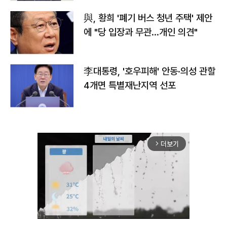
與, 황희 '폐기 버스 청년 주택' 제안
에 "당 입장과 무관…개인 의견"
李대통령, '호우피해' 안동·의성 관할
4개면 특별재난지역 선포
더보기
arrow_forward_ios