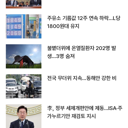
주유소 기름값 12주 연속 하락…L당
1800원대 유지
불볕더위에 온열질환자 202명 발
생…3명 숨져
전국 무더위 지속…동해안 강한 비
李, 정부 세제개편안에 제동…ISA·주
가누르기안 재검토 지시