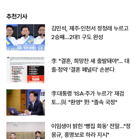
추천기사
김민석, 제주·인천서 정청래 누르고
2승째…2대1 구도 완성
李 "결혼, 희망찬 새 출발돼야"… 대
출·청약 '결혼 페널티' 손본다
李대통령 'ISA·주가 누르기' 재검
토…與 "환영" 野 "졸속 국정"
이임생이 밝힌 '빵집 회동' 전말…"정
몽규, 홍명보로 하라 지시"