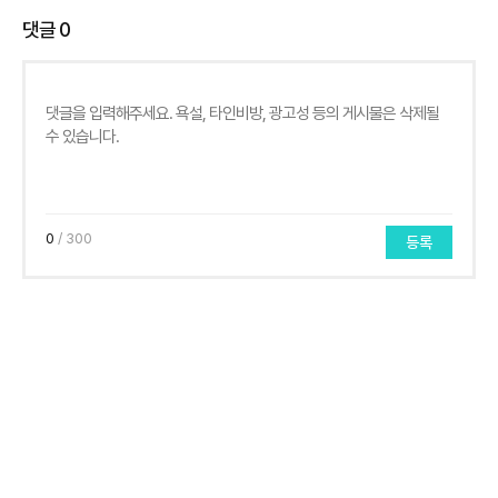
댓글
0
0
/ 300
등록