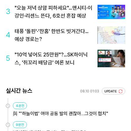
"오늘 저녁 상암 피하세요"…맨시티·이
3
강인·리센느 뜬다, 6호선 혼잡 예상
태풍 '돌핀'·'찬홈' 한반도 빗겨간다…
4
예상 경로는?
"10억 넣어도 25만원"?…SK하이닉
5
스, '쥐꼬리 배당금' 여론 보니
실시간 뉴스
08.10 01:03
UPDATE
4분전
與 "'하늘이법' 여야 공동 발의 괜찮아…그것이 협치"
9분전