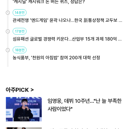
'캐시딜' 캐시워크 돈 버는 퀴즈, 정답은?
14분전
관세전쟁 '엔드게임' 윤곽 나오나…한국 新통상정책 교두보 활
용해야
17분전
섬유패션 글로벌 경쟁력 키운다…산업부 15개 과제 180억 지
원
18분전
농식품부, '천원의 아침밥' 참여 200개 대학 선정
아주PICK >
임영웅, 데뷔 10주년…"난 늘 부족한
사람이었다"