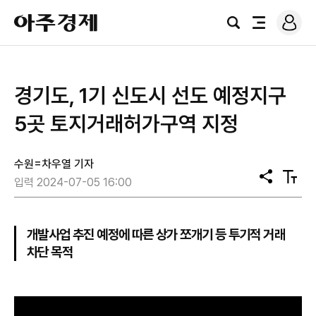
로
아
그
검
전
주
인
색
체
경
메
제
뉴
경기도, 1기 신도시 선도 예정지구
5곳 토지거래허가구역 지정
수원=차우열 기자
공
텍
입력 2024-07-05 16:00
유
스
트
크
기
개발사업 추진 예정에 따른 상가 쪼개기 등 투기적 거래
차단 목적