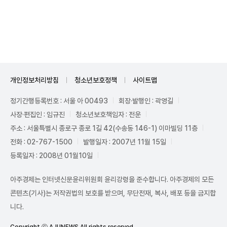
Unmute
개인정보처리방침
청소년보호정책
사이트맵
정기간행등록번호 : 서울 아 00493
회장·발행인 : 곽영길
사장·편집인 : 임규진
청소년보호책임자 : 전운
주소 : 서울특별시 종로구 종로 1길 42(수송동 146-1) 이마빌딩 11층
전화 : 02-767-1500
발행일자 : 2007년 11월 15일
등록일자 : 2008년 01월10일
아주경제는 인터넷신문윤리위원회 윤리강령을 준수합니다. 아주경제의 모든
콘텐츠(기사)는 저작권법의 보호를 받으며, 무단전재, 복사, 배포 등을 금지합
니다.
Copyright ⓒ AJUNEWS All rights reserved.