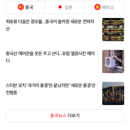
중국
일본
베트남
희토류 다음은 광모듈…중국이 움켜쥔 새로운 전략자
산
중국산 에어콘을 웃돈 주고 산다...유럽 열광시킨 메이
디
스티븐 로치 '과거의 홍콩'은 끝났지만 '새로운 홍콩'은
진행중
중국뉴스
더보기