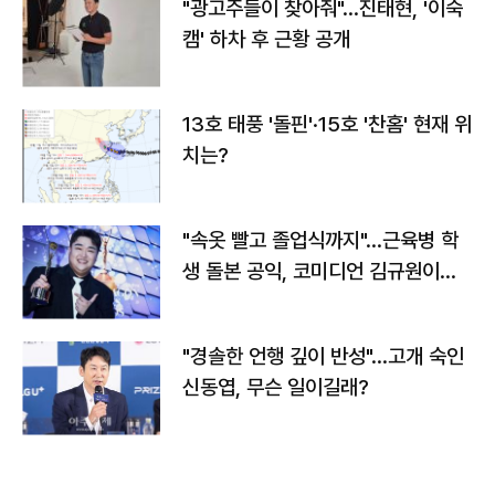
"광고주들이 찾아줘"…진태현, '이숙
캠' 하차 후 근황 공개
13호 태풍 '돌핀'·15호 '찬홈' 현재 위
치는?
"속옷 빨고 졸업식까지"…근육병 학
생 돌본 공익, 코미디언 김규원이었
다
"경솔한 언행 깊이 반성"…고개 숙인
신동엽, 무슨 일이길래?