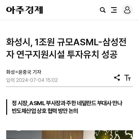
로
아
그
검
전
주
인
색
체
경
메
제
뉴
화성시, 1조원 규모ASML-삼성전
자 연구지원시설 투자유치 성공
화성=윤중국 기자
공
텍
입력 2024-07-04 15:02
유
스
트
크
기
정 시장, ASML 부사장과 주한 네덜란드 부대사 만나
반도체산업 상호 협력 방안 논의