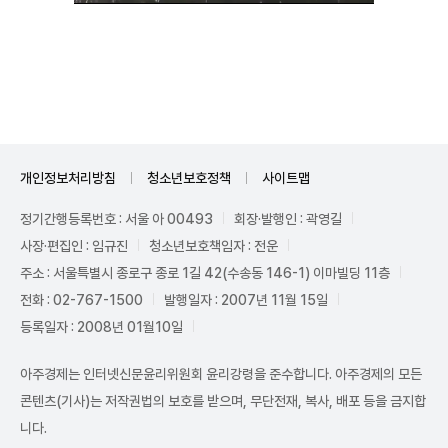
Unmute
개인정보처리방침
청소년보호정책
사이트맵
정기간행등록번호 : 서울 아 00493
회장·발행인 : 곽영길
사장·편집인 : 임규진
청소년보호책임자 : 전운
주소 : 서울특별시 종로구 종로 1길 42(수송동 146-1) 이마빌딩 11층
전화 : 02-767-1500
발행일자 : 2007년 11월 15일
등록일자 : 2008년 01월10일
아주경제는 인터넷신문윤리위원회 윤리강령을 준수합니다. 아주경제의 모든
콘텐츠(기사)는 저작권법의 보호를 받으며, 무단전재, 복사, 배포 등을 금지합
니다.