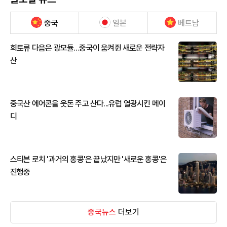
중국
일본
베트남
희토류 다음은 광모듈…중국이 움켜쥔 새로운 전략자
산
중국산 에어콘을 웃돈 주고 산다...유럽 열광시킨 메이
디
스티븐 로치 '과거의 홍콩'은 끝났지만 '새로운 홍콩'은
진행중
중국뉴스
더보기