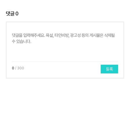
댓글
0
0
/ 300
등록