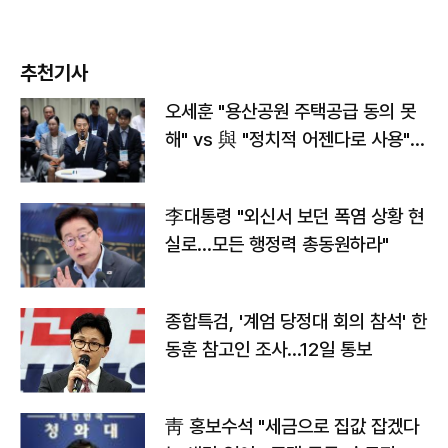
추천기사
오세훈 "용산공원 주택공급 동의 못
해" vs 與 "정치적 어젠다로 사용"
맞불
李대통령 "외신서 보던 폭염 상황 현
실로…모든 행정력 총동원하라"
종합특검, '계엄 당정대 회의 참석' 한
동훈 참고인 조사...12일 통보
靑 홍보수석 "세금으로 집값 잡겠다