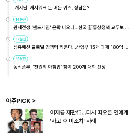
'캐시딜' 캐시워크 돈 버는 퀴즈, 정답은?
14분전
관세전쟁 '엔드게임' 윤곽 나오나…한국 新통상정책 교두보 활
용해야
17분전
섬유패션 글로벌 경쟁력 키운다…산업부 15개 과제 180억 지
원
18분전
농식품부, '천원의 아침밥' 참여 200개 대학 선정
아주PICK >
이재룡 재판行…다시 떠오른 연예계
'사고 후 미조치' 사례