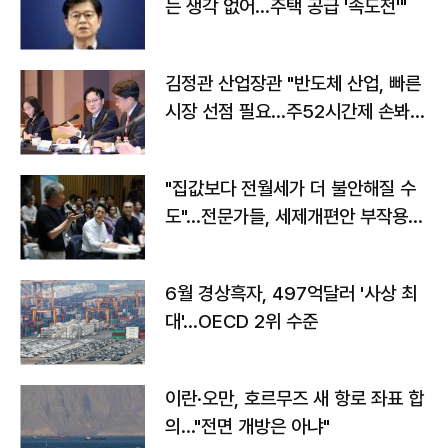
는 생각 없어…주택 공급 '속도전'"
김정관 산업장관 "반도체 산업, 빠른
시장 선점 필요…주52시간제 손봐
야"
"집값보다 전월세가 더 불안해질 수
도"…전문가들, 세제개편안 부작용
우려
6월 경상흑자, 497억달러 '사상 최
대'…OECD 2위 수준
이란·오만, 호르무즈 새 항로 좌표 합
의…"전면 개방은 아냐"