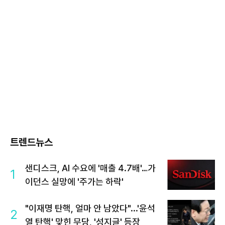
트렌드뉴스
샌디스크, AI 수요에 '매출 4.7배'…가
1
이던스 실망에 '주가는 하락'
"이재명 탄핵, 얼마 안 남았다"...'윤석
2
열 탄핵' 맞힌 무당, '성지글' 등장