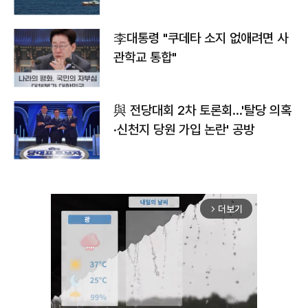
李대통령 "쿠데타 소지 없애려면 사
관학교 통합"
與 전당대회 2차 토론회…'탈당 의혹
·신천지 당원 가입 논란' 공방
더보기
arrow_forward_ios