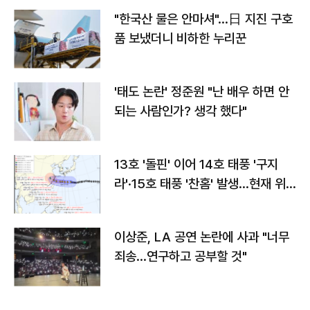
"한국산 물은 안마셔"…日 지진 구호
품 보냈더니 비하한 누리꾼
'태도 논란' 정준원 "난 배우 하면 안
되는 사람인가? 생각 했다"
13호 '돌핀' 이어 14호 태풍 '구지
라'·15호 태풍 '찬홈' 발생…현재 위
치와 이동경로는?
이상준, LA 공연 논란에 사과 "너무
죄송…연구하고 공부할 것"