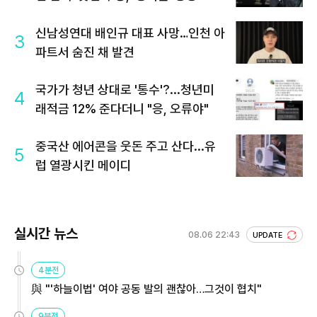
신남성연대 배인규 대표 사망…인천 아
3
파트서 숨진 채 발견
국가가 청년 상대로 '통수'?...청년미
4
래적금 12% 준다더니 "응, 오류야"
중국산 에어콘을 웃돈 주고 산다...유
5
럽 열광시킨 메이디
실시간 뉴스
08.06 22:43
UPDATE
4분전
與 "'하늘이법' 여야 공동 발의 괜찮아…그것이 협치"
9분전