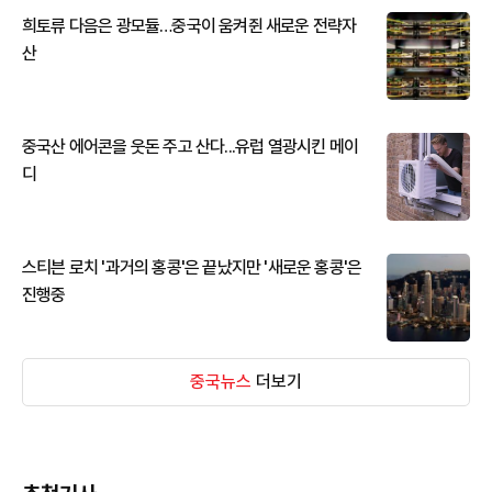
희토류 다음은 광모듈…중국이 움켜쥔 새로운 전략자
산
중국산 에어콘을 웃돈 주고 산다...유럽 열광시킨 메이
디
스티븐 로치 '과거의 홍콩'은 끝났지만 '새로운 홍콩'은
진행중
중국뉴스
더보기