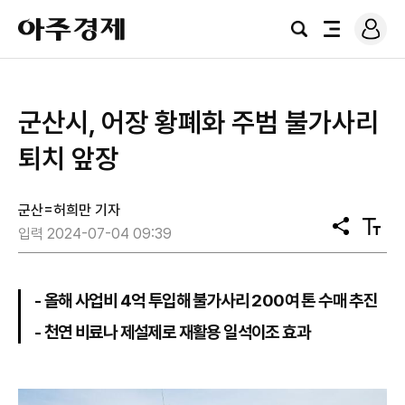
로
아
그
검
전
주
인
색
체
경
메
제
뉴
군산시, 어장 황폐화 주범 불가사리
퇴치 앞장
군산=허희만 기자
공
텍
입력 2024-07-04 09:39
유
스
트
크
기
- 올해 사업비 4억 투입해 불가사리 200여 톤 수매 추진
- 천연 비료나 제설제로 재활용 일석이조 효과