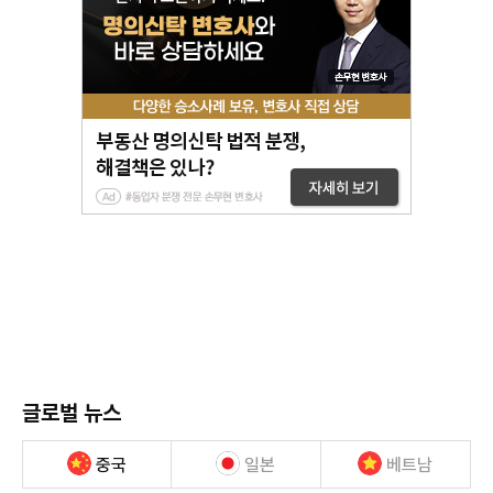
글로벌 뉴스
중국
일본
베트남