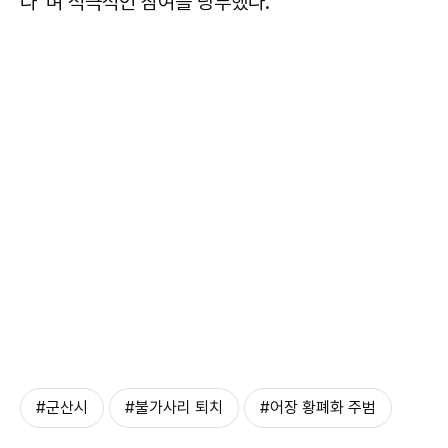
다”며 적극적인 참여를 당부했다.
#군산시
#불가사리 퇴치
#어장 황폐화 주범