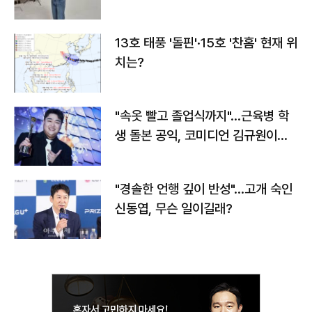
13호 태풍 '돌핀'·15호 '찬홈' 현재 위
치는?
"속옷 빨고 졸업식까지"…근육병 학
생 돌본 공익, 코미디언 김규원이었
다
"경솔한 언행 깊이 반성"…고개 숙인
신동엽, 무슨 일이길래?