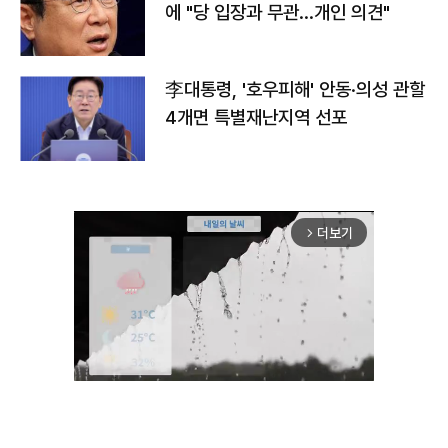
에 "당 입장과 무관…개인 의견"
李대통령, '호우피해' 안동·의성 관할
4개면 특별재난지역 선포
더보기
arrow_forward_ios
Unmute