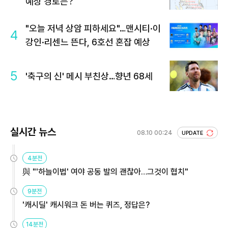
예상 경로는?
"오늘 저녁 상암 피하세요"…맨시티·이
4
강인·리센느 뜬다, 6호선 혼잡 예상
5
'축구의 신' 메시 부친상…향년 68세
실시간 뉴스
08.10 00:24
UPDATE
4분전
與 "'하늘이법' 여야 공동 발의 괜찮아…그것이 협치"
9분전
'캐시딜' 캐시워크 돈 버는 퀴즈, 정답은?
14분전