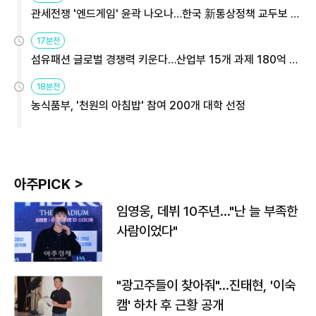
관세전쟁 '엔드게임' 윤곽 나오나…한국 新통상정책 교두보 활
용해야
17분전
섬유패션 글로벌 경쟁력 키운다…산업부 15개 과제 180억 지
원
18분전
농식품부, '천원의 아침밥' 참여 200개 대학 선정
아주PICK >
임영웅, 데뷔 10주년…"난 늘 부족한
사람이었다"
"광고주들이 찾아줘"…진태현, '이숙
캠' 하차 후 근황 공개