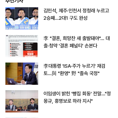
추천기사
김민석, 제주·인천서 정청래 누르고
2승째…2대1 구도 완성
李 "결혼, 희망찬 새 출발돼야"… 대
출·청약 '결혼 페널티' 손본다
李대통령 'ISA·주가 누르기' 재검
토…與 "환영" 野 "졸속 국정"
이임생이 밝힌 '빵집 회동' 전말…"정
몽규, 홍명보로 하라 지시"