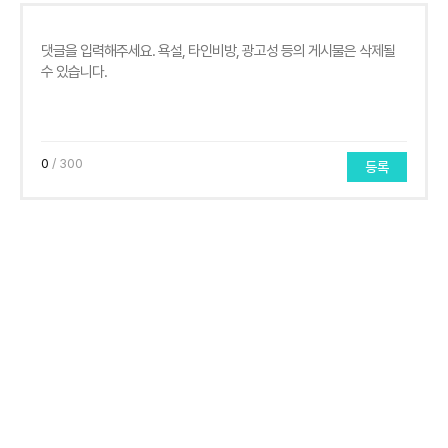
0
/ 300
등록