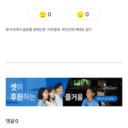
0
0
©'5개국어 글로벌 경제신문' 아주경제. 무단전재·재배포 금지
댓글
0