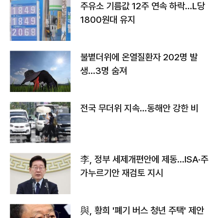
주유소 기름값 12주 연속 하락…L당
1800원대 유지
불볕더위에 온열질환자 202명 발
생…3명 숨져
전국 무더위 지속…동해안 강한 비
李, 정부 세제개편안에 제동…ISA·주
가누르기안 재검토 지시
與, 황희 '폐기 버스 청년 주택' 제안