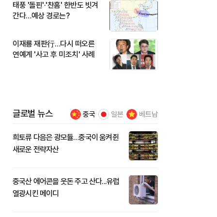
태풍 '돌핀'·'찬홈' 한반도 빗겨
간다…예상 경로는?
이재룡 재판行…다시 떠오른
연예계 '사고 후 미조치' 사례
글로벌 뉴스
중국
일본
베트남
희토류 다음은 광모듈…중국이 움켜쥔
새로운 전략자산
중국산 에어콘을 웃돈 주고 산다...유럽
열광시킨 메이디