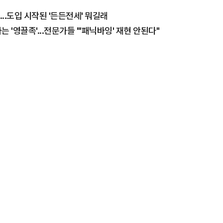
..도입 시작된 '든든전세' 뭐길래
 '영끌족'...전문가들 "'패닉바잉' 재현 안된다"