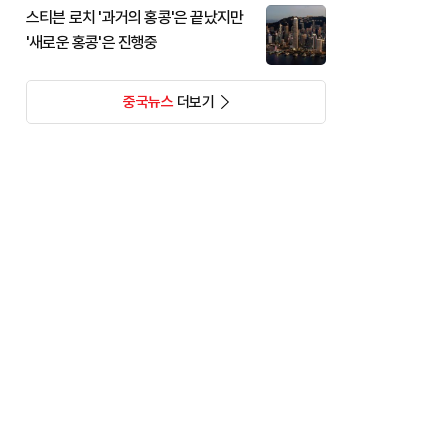
스티븐 로치 '과거의 홍콩'은 끝났지만
'새로운 홍콩'은 진행중
중국뉴스
더보기