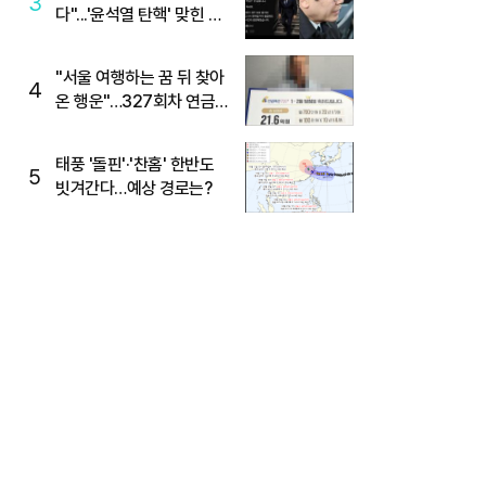
3
다"...'윤석열 탄핵' 맞힌 무
당, '성지글' 등장
"서울 여행하는 꿈 뒤 찾아
4
온 행운"…327회차 연금
복권720+ 당첨번호조회
주목
태풍 '돌핀'·'찬홈' 한반도
5
빗겨간다…예상 경로는?