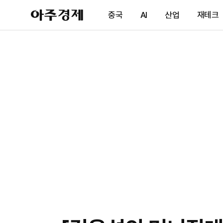
아
중국
AI
산업
재테크
주
경
제