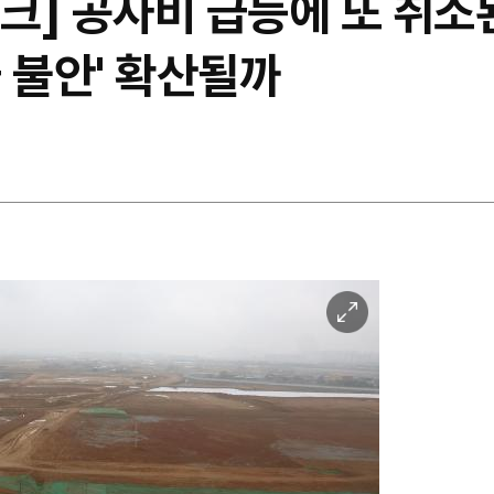
] 공사비 급등에 또 취소된 
 불안' 확산될까
이
미
지
확
대