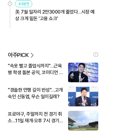
45분전
美 7월 일자리 2만3000개 줄었다…시장 예
상 크게 밑돈 '고용 쇼크'
아주PICK
"속옷 빨고 졸업식까지"…근육
병 학생 돌본 공익, 코미디언 김
규원이었다
"경솔한 언행 깊이 반성"…고개
숙인 신동엽, 무슨 일이길래?
프로야구, 주말까지 전 경기 취
소…11일 재개·오후 7시 경기
시작