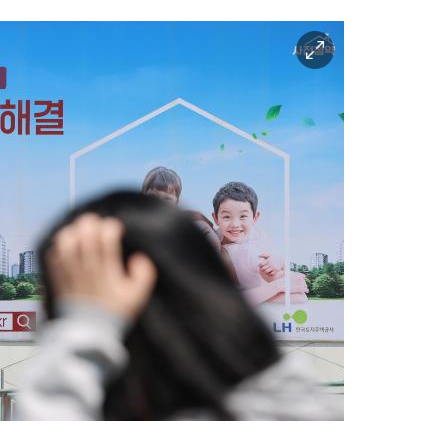
이
미
지
확
대