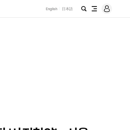
로
English
日本語
그
검
전
인
색
체
메
뉴