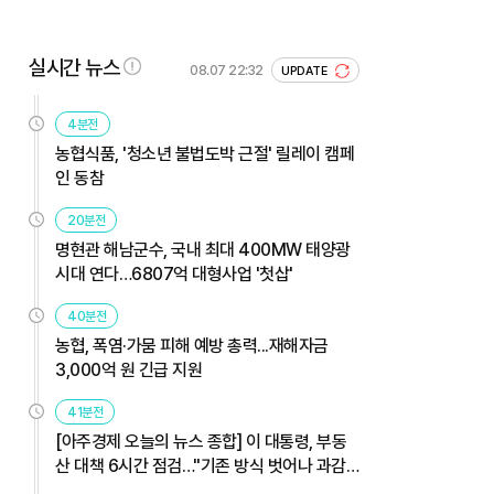
실시간 뉴스
08.07 22:32
UPDATE
4분전
농협식품, '청소년 불법도박 근절' 릴레이 캠페
인 동참
20분전
명현관 해남군수, 국내 최대 400MW 태양광
시대 연다…6807억 대형사업 '첫삽'
40분전
농협, 폭염·가뭄 피해 예방 총력...재해자금
3,000억 원 긴급 지원
41분전
[아주경제 오늘의 뉴스 종합] 이 대통령, 부동
산 대책 6시간 점검…"기존 방식 벗어나 과감
히 실행" 外