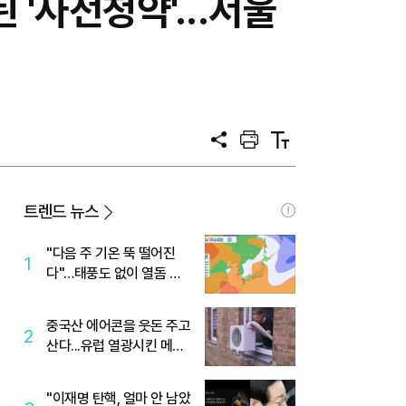
'사전청약'...서울
공
프
텍
유
린
스
트
트
크
기
트렌드 뉴스
"다음 주 기온 뚝 떨어진
1
다"…태풍도 없이 열돔 박
살 낸 '이것'
중국산 에어콘을 웃돈 주고
2
산다...유럽 열광시킨 메이
디
"이재명 탄핵, 얼마 안 남았