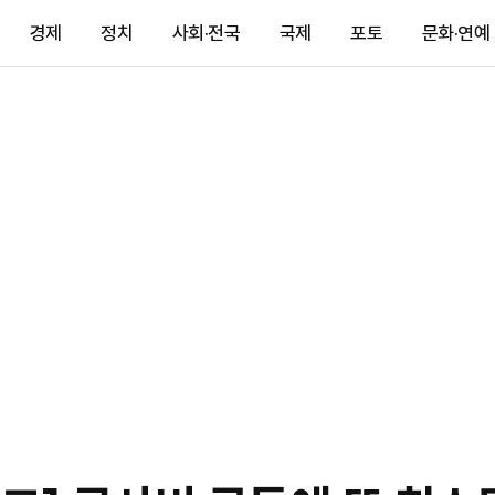
경제
정치
사회·전국
국제
포토
문화·연예