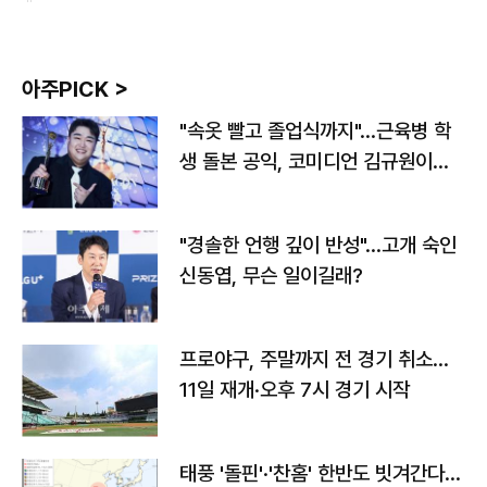
아주PICK >
"속옷 빨고 졸업식까지"…근육병 학
생 돌본 공익, 코미디언 김규원이었
다
"경솔한 언행 깊이 반성"…고개 숙인
신동엽, 무슨 일이길래?
프로야구, 주말까지 전 경기 취소…
11일 재개·오후 7시 경기 시작
태풍 '돌핀'·'찬홈' 한반도 빗겨간다…