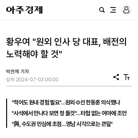
로
아
그
검
전
주
인
색
체
경
메
제
뉴
황우여 "원외 인사 당 대표, 배전의
노력해야 할 것"
박찬제 기자
공
텍
입력 2024-07-03 00:00
유
스
트
크
기
"적어도 원내 경험 필요"…원외·0선 한동훈 의식했나
"사석에서 만나다 보면 정 들것"…타협 없는 여야에 조언
"與, 수도권 민심에 초점…영남 시각으로는 큰일"