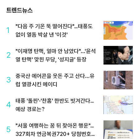
트렌드뉴스
"다음 주 기온 뚝 떨어진다"…태풍도
1
없이 열돔 박살 낸 '이것'
"이재명 탄핵, 얼마 안 남았다"...'윤석
2
열 탄핵' 맞힌 무당, '성지글' 등장
중국산 에어콘을 웃돈 주고 산다...유
3
럽 열광시킨 메이디
태풍 '돌핀'·'찬홈' 한반도 빗겨간다…
4
예상 경로는?
"서울 여행하는 꿈 뒤 찾아온 행운"…
5
327회차 연금복권720+ 당첨번호조