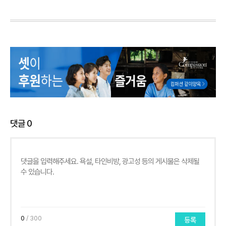
댓글
0
0
/ 300
등록