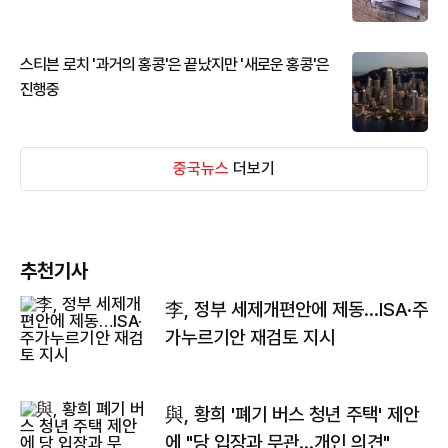
스티븐 로치 '과거의 홍콩'은 끝났지만 '새로운 홍콩'은
진행중
중국뉴스
더보기
추천기사
李, 정부 세제개편안에 제동…ISA·주
가누르기안 재검토 지시
與, 황희 '폐기 버스 청년 주택' 제안
에 "당 입장과 무관…개인 의견"