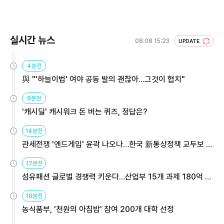
회 주목
실시간 뉴스
08.08 15:23
UPDATE
4분전
與 "'하늘이법' 여야 공동 발의 괜찮아…그것이 협치"
9분전
'캐시딜' 캐시워크 돈 버는 퀴즈, 정답은?
14분전
관세전쟁 '엔드게임' 윤곽 나오나…한국 新통상정책 교두보 활
용해야
17분전
섬유패션 글로벌 경쟁력 키운다…산업부 15개 과제 180억 지
원
18분전
농식품부, '천원의 아침밥' 참여 200개 대학 선정